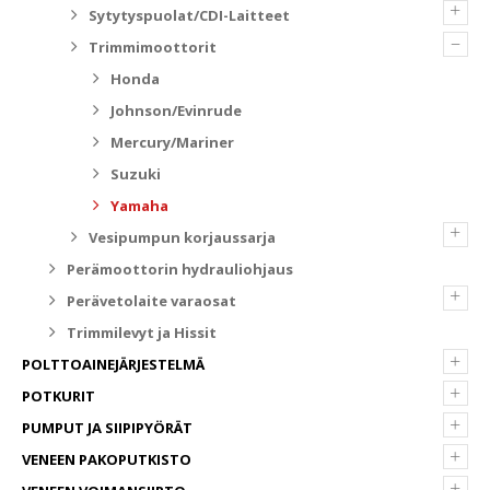
+
Sytytyspuolat/CDI-Laitteet
–
Trimmimoottorit
Honda
Johnson/Evinrude
Mercury/Mariner
Suzuki
Yamaha
+
Vesipumpun korjaussarja
Perämoottorin hydrauliohjaus
+
Perävetolaite varaosat
Trimmilevyt ja Hissit
+
POLTTOAINEJÄRJESTELMÄ
+
POTKURIT
+
PUMPUT JA SIIPIPYÖRÄT
+
VENEEN PAKOPUTKISTO
+