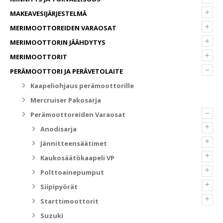
+
MAKEAVESIJÄRJESTELMÄ
+
MERIMOOTTOREIDEN VARAOSAT
+
MERIMOOTTORIN JÄÄHDYTYS
+
MERIMOOTTORIT
–
PERÄMOOTTORI JA PERÄVETOLAITE
Kaapeliohjaus perämoottorille
Mercruiser Pakosarja
–
Perämoottoreiden Varaosat
+
Anodisarja
+
Jännitteensäätimet
+
Kaukosäätökaapeli VP
+
Polttoainepumput
+
Siipipyörät
+
Starttimoottorit
Suzuki