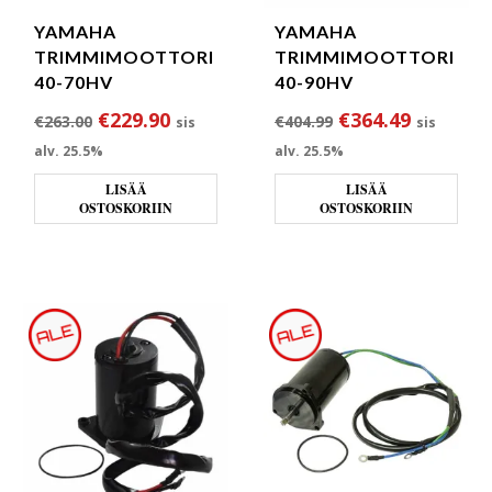
YAMAHA
YAMAHA
TRIMMIMOOTTORI
TRIMMIMOOTTORI
40-70HV
40-90HV
Alkuperäinen hinta oli: €263.00.
Nykyinen hinta on: €229.90.
Alkuperäinen hin
Nykyinen
€
229.90
€
364.49
€
263.00
€
404.99
sis
sis
alv. 25.5%
alv. 25.5%
LISÄÄ
LISÄÄ
OSTOSKORIIN
OSTOSKORIIN