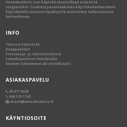
Veneakselisto.com käyttää sivustollaan evästeitä
(englanniksi: Cookies) parantaakseen käyttökokemustanne.
Käyttämällä sivustoa hyväksytte evästeiden tallentamisen
laitteellenne.
INFO
Tietoa yrityksestä
Kauppaehdot
Tietosuoja- ja rekisteriseloste
Lomahuoneistot Himoksella
Suomen Vahvimmat AA-sertifikaatti
ASIAKASPAVELU
09 877 9230
040 579 1742
akseli@veneakselisto.fi
KÄYNTIOSOITE