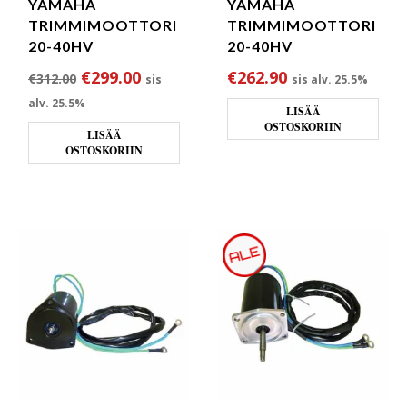
YAMAHA
YAMAHA
TRIMMIMOOTTORI
TRIMMIMOOTTORI
20-40HV
20-40HV
Alkuperäinen hinta oli: €312.00.
Nykyinen hinta on: €299.00.
€
299.00
€
262.90
€
312.00
sis
sis alv. 25.5%
alv. 25.5%
LISÄÄ
OSTOSKORIIN
LISÄÄ
OSTOSKORIIN