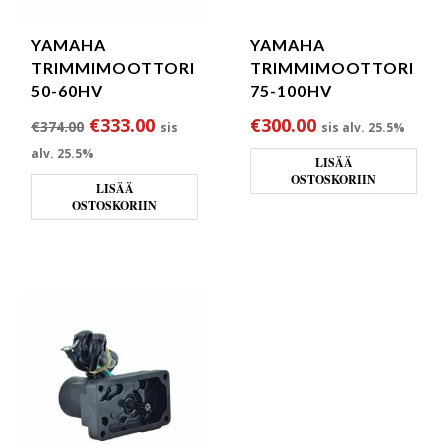
YAMAHA
YAMAHA
TRIMMIMOOTTORI
TRIMMIMOOTTORI
50-60HV
75-100HV
Alkuperäinen hinta oli: €374.00.
Nykyinen hinta on: €333.00.
€
333.00
€
300.00
€
374.00
sis
sis alv. 25.5%
alv. 25.5%
LISÄÄ
OSTOSKORIIN
LISÄÄ
OSTOSKORIIN