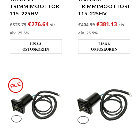
TRIMMIMOOTTORI
TRIMMIMOOTTORI
115-225HV
115-225HV
Alkuperäinen hinta oli: €323.79.
Nykyinen hinta on: €276.64.
Alkuperäinen hin
Nykyinen
€
276.64
€
381.13
€
323.79
€
404.99
sis
sis
alv. 25.5%
alv. 25.5%
LISÄÄ
LISÄÄ
OSTOSKORIIN
OSTOSKORIIN