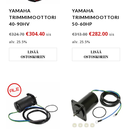
YAMAHA
YAMAHA
TRIMMIMOOTTORI
TRIMMIMOOTTORI
40-90HV
50-60HP
Alkuperäinen hinta oli: €324.70.
Nykyinen hinta on: €304.40.
Alkuperäinen hin
Nykyinen
€
304.40
€
282.00
€
324.70
€
313.00
sis
sis
alv. 25.5%
alv. 25.5%
LISÄÄ
LISÄÄ
OSTOSKORIIN
OSTOSKORIIN