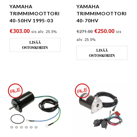
YAMAHA
YAMAHA
TRIMMIMOOTTORI
TRIMMIMOOTTORI
40-50HV 1995-03
40-70HV
Alkuperäinen hin
Nykyinen
€
303.00
€
250.00
€
271.00
sis alv. 25.5%
sis
alv. 25.5%
LISÄÄ
OSTOSKORIIN
LISÄÄ
OSTOSKORIIN