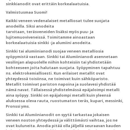
sinkkianodit ovat erittäin korkealaatuisia.
Valmistusmaa Suomi!
Kaikki veneen vedenalaiset metalliosat tulee suojata
anodeilla. Siksi anodeita
tarvitaan, teräsveneiden lisäksi myös puu- ja
lujitemuoviveneissä. Toimitamme ainoastaan
korkealaatuisia sinkki -ja alumiini anodeita.
Sinkki tai alumiinianodi suojaa veneen metalliosia
syöpymistä vastaan. Sinkki tai Alumiinianodi asennetaan
vesilinjan alapuolelle niihin kohteisiin tai yhdistetään
kohteeseen joita halutaan suojata. Syöpyminen tapahtuu
ns. elektrokemiallisesti. Kun erilaiset metallit ovat
yhteydessä toisiinsa, ne toimivat kuin sähköparisto.
Metallit toimivat pariston napoina ja suolavesi yhdistää
nämä navat. Tällaisessä yhdistelmässä epäjaloimpi metalli
aina syöpyy. Sinkki on epäjalompi metalli kuin yleensä
aluksessa oleva rauta, ruostumaton teräs, kupari, messinki,
Pronssi yms.
Sinkki tai Alumiinianodit on syytä tarkastaa jokaisen
veneen noston yhteydessä ja välittömästi vaihtaa, jos ne
ovat kuluneita. Anodia pitää olla jäljellä seuraavan kauden