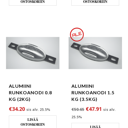
OSTOSKORIIN
OSTOSKORIIN
ALUMIINI
ALUMIINI
RUNKOANODI 0.8
RUNKOANODI 1.5
KG (2KG)
KG (3.5KG)
Alkuperäinen hint
Nykyinen h
€
34.20
€
47.91
€
50.65
sis alv. 25.5%
sis alv.
25.5%
LISÄÄ
OSTOSKORIIN
LISÄÄ