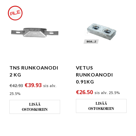
TNS RUNKOANODI
VETUS
2 KG
RUNKOANODI
0.91KG
Alkuperäinen hinta oli: €42.93.
Nykyinen hinta on: €39.93.
€
39.93
€
42.93
sis alv.
€
26.50
sis alv. 25.5%
25.5%
LISÄÄ
LISÄÄ
OSTOSKORIIN
OSTOSKORIIN