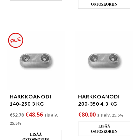
OSTOSKORIIN
HARKKOANODI
HARKKOANODI
140-250 3 KG
200-350 4.3 KG
Alkuperäinen hinta oli: €52.78.
Nykyinen hinta on: €48.56.
€
48.56
€
80.00
€
52.78
sis alv.
sis alv. 25.5%
25.5%
LISÄÄ
OSTOSKORIIN
LISÄÄ
OSTOSKORIIN