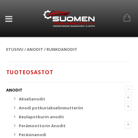
ETUSIVU
/
ANODIT
/ RUNKOANODIT
TUOTEOSASTOT
–
ANODIT
+
Akselianodit
+
Anodi potkuriakselinmutteriin
Keulapotkurin anodit
+
Perämoottorin Anodit
Peräsinanodi