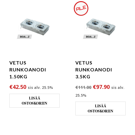
VETUS
VETUS
RUNKOANODI
RUNKOANODI
1.50KG
3.5KG
Alkuperäinen hin
Nykyinen 
€
42.50
€
97.90
€
111.00
sis alv. 25.5%
sis alv.
25.5%
LISÄÄ
OSTOSKORIIN
LISÄÄ
OSTOSKORIIN