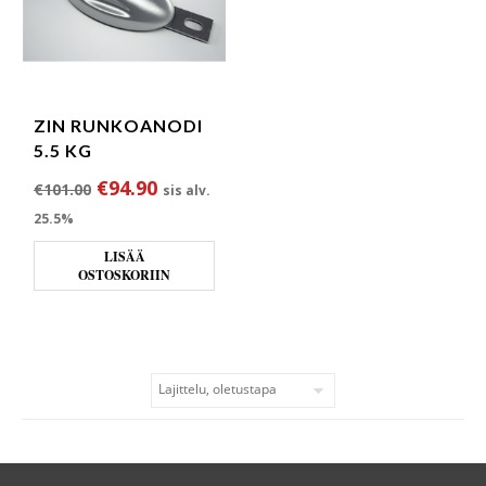
ZIN RUNKOANODI
5.5 KG
Alkuperäinen hinta oli: €101.00.
Nykyinen hinta on: €94.90.
€
94.90
€
101.00
sis alv.
25.5%
LISÄÄ
OSTOSKORIIN