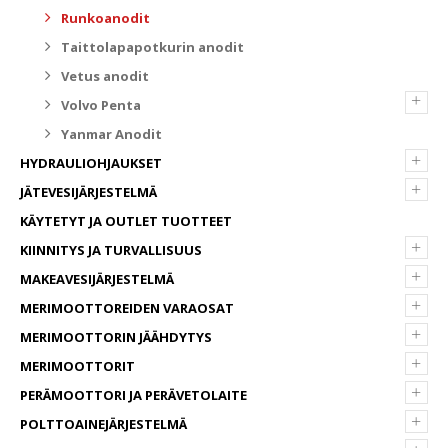
Runkoanodit
Taittolapapotkurin anodit
Vetus anodit
+
Volvo Penta
Yanmar Anodit
+
HYDRAULIOHJAUKSET
+
JÄTEVESIJÄRJESTELMÄ
KÄYTETYT JA OUTLET TUOTTEET
+
KIINNITYS JA TURVALLISUUS
+
MAKEAVESIJÄRJESTELMÄ
+
MERIMOOTTOREIDEN VARAOSAT
+
MERIMOOTTORIN JÄÄHDYTYS
+
MERIMOOTTORIT
+
PERÄMOOTTORI JA PERÄVETOLAITE
+
POLTTOAINEJÄRJESTELMÄ