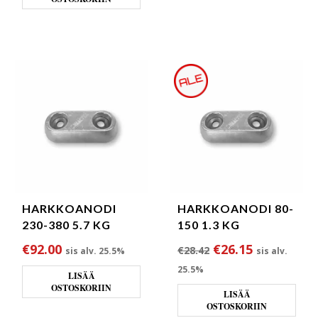
HARKKOANODI
HARKKOANODI 80-
230-380 5.7 KG
150 1.3 KG
Alkuperäinen hint
Nykyinen h
€
92.00
€
26.15
€
28.42
sis alv. 25.5%
sis alv.
25.5%
LISÄÄ
OSTOSKORIIN
LISÄÄ
OSTOSKORIIN