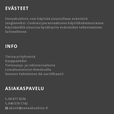
EVÄSTEET
Veneakselisto.com käyttää sivustollaan evästeitä
(englanniksi: Cookies) parantaakseen käyttökokemustanne.
Käyttämällä sivustoa hyväksytte evästeiden tallentamisen
laitteellenne.
INFO
Tietoa yrityksestä
Kauppaehdot
Tietosuoja- ja rekisteriseloste
Lomahuoneistot Himoksella
Suomen Vahvimmat AA-sertifikaatti
ASIAKASPAVELU
09 877 9230
040 579 1742
akseli@veneakselisto.fi