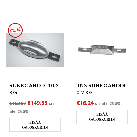
RUNKOANODI 10.2
TNS RUNKOANODI
KG
0.2 KG
Alkuperäinen hinta oli: €162.00.
Nykyinen hinta on: €149.55.
€
149.55
€
16.24
€
162.00
sis
sis alv. 25.5%
alv. 25.5%
LISÄÄ
OSTOSKORIIN
LISÄÄ
OSTOSKORIIN