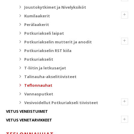
Joustokytkimet ja Nivelyksiköt
+
Kumilaakerit
Perälaakerit
Potkuriakseli laipat
+
Potkuriakselin mutterit ja anodit
Potkuriakselin RST kiila
Potkuriakselit
T-liitin ja letkusarjat
Talinauha-akselitiivisteet
Teflonnauhat
Vannasputket
+
Vesivoidellut Potkuriakseli tiivisteet
VETUS VENEISTUIMET
+
VETUS VENETARVIKKEET