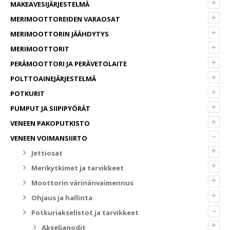
+
MAKEAVESIJÄRJESTELMÄ
+
MERIMOOTTOREIDEN VARAOSAT
+
MERIMOOTTORIN JÄÄHDYTYS
+
MERIMOOTTORIT
+
PERÄMOOTTORI JA PERÄVETOLAITE
+
POLTTOAINEJÄRJESTELMÄ
+
POTKURIT
+
PUMPUT JA SIIPIPYÖRÄT
+
VENEEN PAKOPUTKISTO
–
VENEEN VOIMANSIIRTO
+
Jettiosat
+
Merikytkimet ja tarvikkeet
+
Moottorin värinänvaimennus
+
Ohjaus ja hallinta
–
Potkuriakselistot ja tarvikkeet
+
Akselianodit