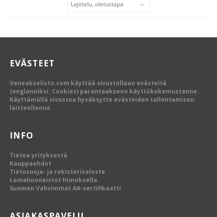
EVÄSTEET
Veneakselisto.com käyttää sivustollaan evästeitä
(englanniksi: Cookies) parantaakseen käyttökokemustanne.
Käyttämällä sivustoa hyväksytte evästeiden tallentamisen
laitteellenne.
INFO
Tietoa yrityksestä
Kauppaehdot
Tietosuoja- ja rekisteriseloste
Lomahuoneistot Himoksella
Suomen Vahvimmat AA-sertifikaatti
ASIAKASPAVELU