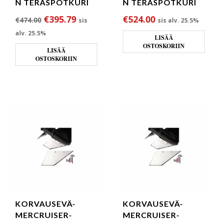
N TERÄSPOTKURI
N TERÄSPOTKURI
Alkuperäinen hinta oli: €474.00.
Nykyinen hinta on: €395.79.
€
395.79
€
524.00
€
474.00
sis
sis alv. 25.5%
alv. 25.5%
LISÄÄ
OSTOSKORIIN
LISÄÄ
OSTOSKORIIN
KORVAUSEVÄ-
KORVAUSEVÄ-
MERCRUISER-
MERCRUISER-