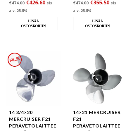
Alkuperäinen hinta oli: €474.00.
Nykyinen hinta on: €426.60.
Alkuperäinen hin
Nykyinen
€
426.60
€
355.50
€
474.00
€
474.00
sis
sis
alv. 25.5%
alv. 25.5%
LISÄÄ
LISÄÄ
OSTOSKORIIN
OSTOSKORIIN
14 3/4×20
14×21 MERCRUISER
MERCRUISER F21
F21
PERÄVETOLAITTEE
PERÄVETOLAITTEE