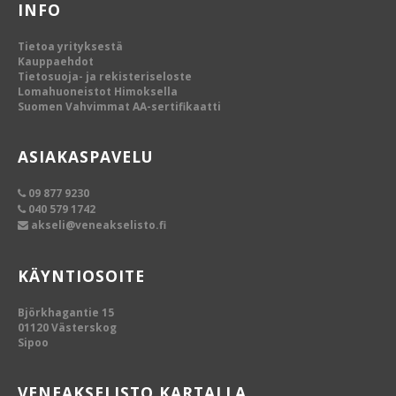
INFO
Tietoa yrityksestä
Kauppaehdot
Tietosuoja- ja rekisteriseloste
Lomahuoneistot Himoksella
Suomen Vahvimmat AA-sertifikaatti
ASIAKASPAVELU
09 877 9230
040 579 1742
akseli@veneakselisto.fi
KÄYNTIOSOITE
Björkhagantie 15
01120 Västerskog
Sipoo
VENEAKSELISTO KARTALLA