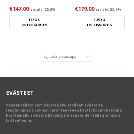
€
147.00
€
179.00
sis alv. 25.5%
sis alv. 25.5%
LISÄÄ
LISÄÄ
OSTOSKORIIN
OSTOSKORIIN
EVÄSTEET
Veneakselisto.com käyttää sivustollaan evästeitä
(englanniksi: Cookies) parantaakseen käyttökokemustanne.
Käyttämällä sivustoa hyväksytte evästeiden tallentamisen
laitteellenne.