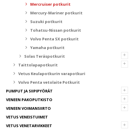
Mercruiser potkurit
Mercury-Mariner potkurit
Suzuki potkurit
Tohatsu-Nissan potkurit
Volvo Penta SX potkurit
Yamaha potkurit
+
Solas Teräspotkurit
+
Taittolapapotkurit
Vetus Keulapotkurin varapotkuri
Volvo Penta vetolaite Potkurit
+
PUMPUT JA SIIPIPYÖRÄT
+
VENEEN PAKOPUTKISTO
+
VENEEN VOIMANSIIRTO
VETUS VENEISTUIMET
+
VETUS VENETARVIKKEET