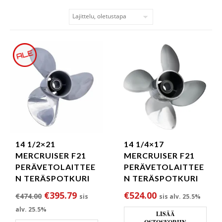
14 1/2×21
14 1/4×17
MERCRUISER F21
MERCRUISER F21
PERÄVETOLAITTEE
PERÄVETOLAITTEE
N TERÄSPOTKURI
N TERÄSPOTKURI
Alkuperäinen hinta oli: €474.00.
Nykyinen hinta on: €395.79.
€
395.79
€
524.00
€
474.00
sis
sis alv. 25.5%
alv. 25.5%
LISÄÄ