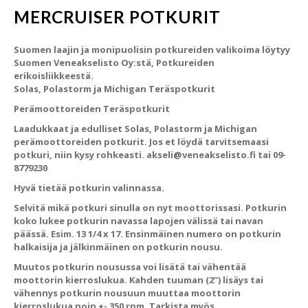
MERCRUISER POTKURIT
Suomen laajin ja monipuolisin potkureiden valikoima löytyy
Suomen Veneakselisto Oy:stä, Potkureiden
erikoisliikkeestä
.
Solas, Polastorm ja Michigan Teräspotkurit
Perämoottoreiden Teräspotkurit
Laadukkaat ja edulliset Solas, Polastorm ja Michigan
perämoottoreiden potkurit. Jos et löydä tarvitsemaasi
potkuri, niin kysy rohkeasti. akseli@veneakselisto.fi tai 09-
8779230
Hyvä tietää potkurin valinnassa.
Selvitä mikä potkuri sinulla on nyt moottorissasi. Potkurin
koko lukee potkurin navassa lapojen välissä tai navan
päässä. Esim. 13 1/4 x 17. Ensinmäinen numero on potkurin
halkaisija ja jälkinmäinen on potkurin nousu.
Muutos potkurin nousussa voi lisätä tai vähentää
moottorin kierroslukua. Kahden tuuman (2”) lisäys tai
vähennys potkurin nousuun muuttaa moottorin
kierroslukua noin +- 350 rpm. Tarkista myös