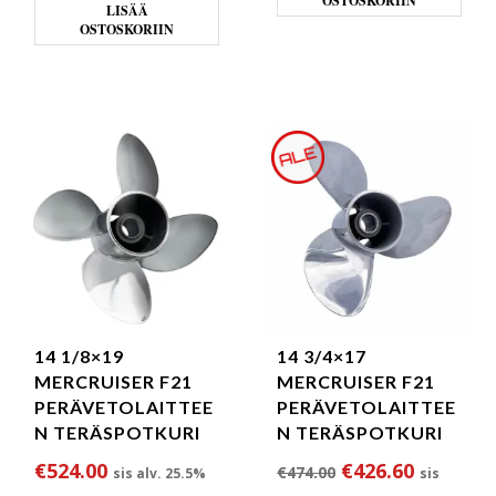
OSTOSKORIIN
LISÄÄ
OSTOSKORIIN
14 1/8×19
14 3/4×17
MERCRUISER F21
MERCRUISER F21
PERÄVETOLAITTEE
PERÄVETOLAITTEE
N TERÄSPOTKURI
N TERÄSPOTKURI
Alkuperäinen hin
Nykyinen
€
524.00
€
426.60
€
474.00
sis alv. 25.5%
sis