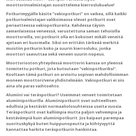
moottorinvalmistajan suosittelema kierroslukualue!
Potkurimyyjälle käsite ”vakiopotkuri” on vaikea, sillä kaikki
potkurivalmistajan valikoimassa olevat potkurit ovat
periaatteessa vakiopotkureita. Kahdessa täysin
samanlaisessa veneessä, varustettuna saman tehoisilla
moottoreilla, voi potkurit olla eri kokoiset mikäli veneitä
ajetaan eri kuormalla. Siksi on erittäin tärkeää merkitä
muistiin potkurin koko ja suurin kierrosluku, jonka
moottori saavuttaa sekä veneen suurin nopeus.
Moottorioston yhteydessä moottorin kanssa on yleensä
toimitettu potkuri, jota kutsutaan “vakiopotkuriksi”.
Kooltaan tämä potkuri on arvioitu sopivan mahdollisimman
moneen moottori/vene yhdistelmään. Vakiopotkuri ei siis
aina ole paras vaihtoehto.
Alumiini vai teräspotkuri?
Useimmat veneet toimitetaan
alumiinipotkurilla. Alumiinipotkurit ovat suhteellisen
edullisia ja kestävät normaaliolosuhteissa useita vuosia.
Teräspotkurit ovat kalliimpia mutta paljon vahvempia ja
kestävämpiä kuin alumiinipotkurit. Jos kaipaat parempaa
suorituskykyä kuten huippunopeutta ja kiihtyvyyttä
kannattaa harkita teräspotkurin hankintaa.