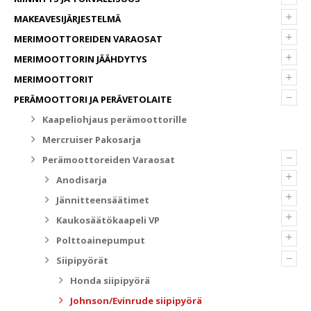
+
MAKEAVESIJÄRJESTELMÄ
+
MERIMOOTTOREIDEN VARAOSAT
+
MERIMOOTTORIN JÄÄHDYTYS
+
MERIMOOTTORIT
–
PERÄMOOTTORI JA PERÄVETOLAITE
Kaapeliohjaus perämoottorille
Mercruiser Pakosarja
–
Perämoottoreiden Varaosat
+
Anodisarja
+
Jännitteensäätimet
+
Kaukosäätökaapeli VP
+
Polttoainepumput
–
Siipipyörät
Honda siipipyörä
Johnson/Evinrude siipipyörä