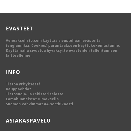
EVÄSTEET
Veneakselisto.com käyttää sivustollaan evästeitä
(englanniksi: Cookies) parantaakseen käyttökokemustanne.
Käyttämällä sivustoa hyväksytte evästeiden tallentamisen
laitteellenne.
INFO
Tietoa yrityksestä
Kauppaehdot
Tietosuoja- ja rekisteriseloste
Lomahuoneistot Himoksella
Suomen Vahvimmat AA-sertifikaatti
ASIAKASPAVELU