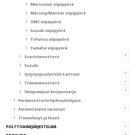
Mercruiser siipipyörä
Mercury/Mariner siipipyörä
OMC siipipyörä
Suzuki siipipyörä
Tohatsu siipipyörä
Yamaha siipipyörä
+
Starttimoottorit
Suzuki
+
Sytytyspuolat/CDI-Laitteet
+
Trimmimoottorit
+
Vesipumpun korjaussarja
Perämoottorin hydrauliohjaus
+
Perävetolaite varaosat
Trimmilevyt ja Hissit
+
POLTTOAINEJÄRJESTELMÄ
+