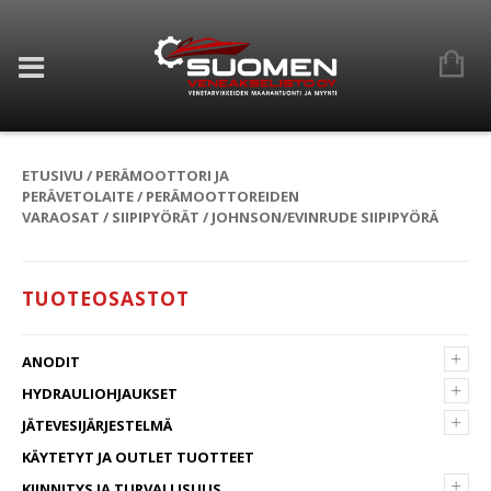
ETUSIVU
/
PERÄMOOTTORI JA
PERÄVETOLAITE
/
PERÄMOOTTOREIDEN
VARAOSAT
/
SIIPIPYÖRÄT
/ JOHNSON/EVINRUDE SIIPIPYÖRÄ
TUOTEOSASTOT
+
ANODIT
+
HYDRAULIOHJAUKSET
+
JÄTEVESIJÄRJESTELMÄ
KÄYTETYT JA OUTLET TUOTTEET
+
KIINNITYS JA TURVALLISUUS