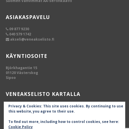
Suomen Vahvimmat AA-sertifikaatti
ASIAKASPAVELU
09 877 9230
040 579 1742
akseli@veneakselisto.fi
KÄYNTIOSOITE
Björkhagantie 15
01120 Västerskog
Sipoo
VENEAKSELISTO KARTALLA
Privacy & Cookies: This site uses cookies. By continuing to use
this website, you agree to their use.
To find out more, including how to control cookies, see here:
Cookie Policy