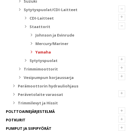
Suzuki
–
Sytytyspuolat/CDI-Laitteet
+
CDI-Laitteet
–
Staattorit
Johnson ja Evinrude
Mercury/Mariner
Yamaha
+
Sytytyspuolat
+
Trimmimoottorit
+
Vesipumpun korjaussarja
Perämoottorin hydrauliohjaus
+
Perävetolaite varaosat
Trimmilevyt ja Hissit
+
POLTTOAINEJÄRJESTELMÄ
+
POTKURIT
+
PUMPUT JA SIIPIPYÖRÄT