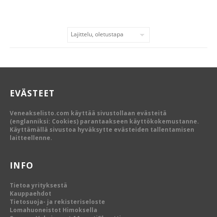
EVÄSTEET
Veneakselisto.com käyttää sivustollaan evästeitä
(englanniksi: Cookies) parantaakseen käyttökokemustanne.
Käyttämällä sivustoa hyväksytte evästeiden tallentamisen
laitteellenne.
INFO
Tietoa yrityksestä
Kauppaehdot
Tietosuoja- ja rekisteriseloste
Lomahuoneistot Himoksella