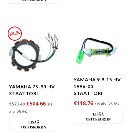
YAMAHA 9.9-15 HV
1996-03
YAMAHA 75-90 HV
STAATTORI
STAATTORI
€
118.76
Alkuperäinen hinta oli: €573.48.
Nykyinen hinta on: €504.66.
€
504.66
€
573.48
sis alv. 25.5%
sis
alv. 25.5%
LISÄÄ
OSTOSKORIIN
LISÄÄ
OSTOSKORIIN