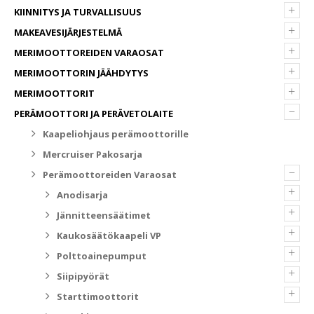
+
KIINNITYS JA TURVALLISUUS
+
MAKEAVESIJÄRJESTELMÄ
+
MERIMOOTTOREIDEN VARAOSAT
+
MERIMOOTTORIN JÄÄHDYTYS
+
MERIMOOTTORIT
–
PERÄMOOTTORI JA PERÄVETOLAITE
Kaapeliohjaus perämoottorille
Mercruiser Pakosarja
–
Perämoottoreiden Varaosat
+
Anodisarja
+
Jännitteensäätimet
+
Kaukosäätökaapeli VP
+
Polttoainepumput
+
Siipipyörät
+
Starttimoottorit