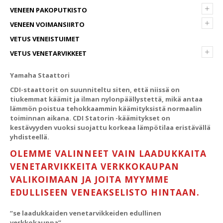
+
VENEEN PAKOPUTKISTO
+
VENEEN VOIMANSIIRTO
VETUS VENEISTUIMET
+
VETUS VENETARVIKKEET
Yamaha Staattori
CDI-staattorit on suunniteltu siten, että niissä on
tiukemmat käämit ja ilman nylonpäällystettä, mikä antaa
lämmön poistua tehokkaammin käämityksistä normaalin
toiminnan aikana.
CDI Statorin -käämitykset on
kestävyyden vuoksi suojattu korkeaa lämpötilaa eristävällä
yhdisteellä.
OLEMME VALINNEET VAIN LAADUKKAITA
VENETARVIKKEITA VERKKOKAUPAN
VALIKOIMAAN JA JOITA MYYMME
EDULLISEEN VENEAKSELISTO HINTAAN.
”se laadukkaiden venetarvikkeiden edullinen
verkkokauppa”