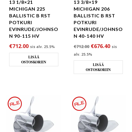
13 1/8×21
13 3/8×19
MICHIGAN 225
MICHIGAN 206
BALLISTIC B RST
BALLISTIC B RST
POTKURI
POTKURI
EVINRUDE/JOHNSO
EVINRUDE/JOHNSO
N 90-115 HV
N 40-140 HV
Alkuperäinen hin
Nykyinen
€
712.00
€
676.40
€
712.00
sis alv. 25.5%
sis
alv. 25.5%
LISÄÄ
OSTOSKORIIN
LISÄÄ
OSTOSKORIIN