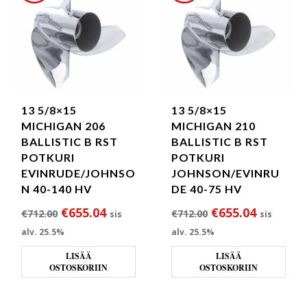
13 5/8×15
13 5/8×15
MICHIGAN 206
MICHIGAN 210
BALLISTIC B RST
BALLISTIC B RST
POTKURI
POTKURI
EVINRUDE/JOHNSO
JOHNSON/EVINRU
N 40-140 HV
DE 40-75 HV
Alkuperäinen hinta oli: €712.00.
Nykyinen hinta on: €655.04.
Alkuperäinen hin
Nykyinen
€
655.04
€
655.04
€
712.00
€
712.00
sis
sis
alv. 25.5%
alv. 25.5%
LISÄÄ
LISÄÄ
OSTOSKORIIN
OSTOSKORIIN