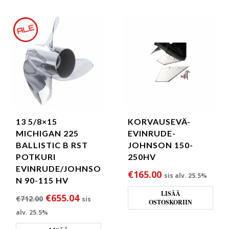
13 5/8×15
KORVAUSEVÄ-
MICHIGAN 225
EVINRUDE-
BALLISTIC B RST
JOHNSON 150-
POTKURI
250HV
EVINRUDE/JOHNSO
€
165.00
sis alv. 25.5%
N 90-115 HV
LISÄÄ
Alkuperäinen hinta oli: €712.00.
Nykyinen hinta on: €655.04.
€
655.04
€
712.00
sis
OSTOSKORIIN
alv. 25.5%