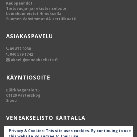
Kauppaehdot
Tietosuoja- ja rekisteriseloste
Lomahuoneistot Himoksella
Suomen Vahvimmat AA-sertifikaatti
ASIAKASPAVELU
09 877 9230
040 579 1742
akseli@veneakselisto.fi
KÄYNTIOSOITE
Björkhagantie 15
01120 Västerskog
Sipoo
VENEAKSELISTO KARTALLA
Privacy & Cookies: This site uses cookies. By continuing to use
this website, you agree to their use.