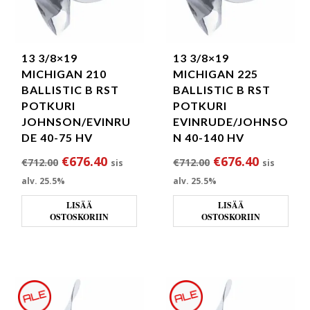
13 3/8×19
13 3/8×19
MICHIGAN 210
MICHIGAN 225
BALLISTIC B RST
BALLISTIC B RST
POTKURI
POTKURI
JOHNSON/EVINRU
EVINRUDE/JOHNSO
DE 40-75 HV
N 40-140 HV
Alkuperäinen hinta oli: €712.00.
Nykyinen hinta on: €676.40.
Alkuperäinen hin
Nykyinen
€
676.40
€
676.40
€
712.00
€
712.00
sis
sis
alv. 25.5%
alv. 25.5%
LISÄÄ
LISÄÄ
OSTOSKORIIN
OSTOSKORIIN