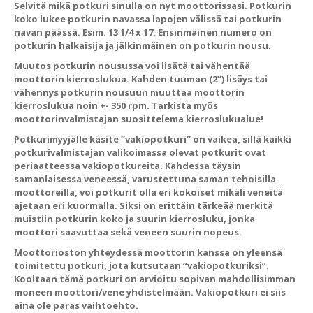
Selvitä mikä potkuri sinulla on nyt moottorissasi. Potkurin
koko lukee potkurin navassa lapojen välissä tai potkurin
navan päässä. Esim. 13 1/4 x 17. Ensinmäinen numero on
potkurin halkaisija ja jälkinmäinen on potkurin nousu.
Muutos potkurin nousussa voi lisätä tai vähentää
moottorin kierroslukua. Kahden tuuman (2”) lisäys tai
vähennys potkurin nousuun muuttaa moottorin
kierroslukua noin +- 350 rpm. Tarkista myös
moottorinvalmistajan suosittelema kierroslukualue!
Potkurimyyjälle käsite ”vakiopotkuri” on vaikea, sillä kaikki
potkurivalmistajan valikoimassa olevat potkurit ovat
periaatteessa vakiopotkureita. Kahdessa täysin
samanlaisessa veneessä, varustettuna saman tehoisilla
moottoreilla, voi potkurit olla eri kokoiset mikäli veneitä
ajetaan eri kuormalla. Siksi on erittäin tärkeää merkitä
muistiin potkurin koko ja suurin kierrosluku, jonka
moottori saavuttaa sekä veneen suurin nopeus.
Moottorioston yhteydessä moottorin kanssa on yleensä
toimitettu potkuri, jota kutsutaan “vakiopotkuriksi”.
Kooltaan tämä potkuri on arvioitu sopivan mahdollisimman
moneen moottori/vene yhdistelmään. Vakiopotkuri ei siis
aina ole paras vaihtoehto.