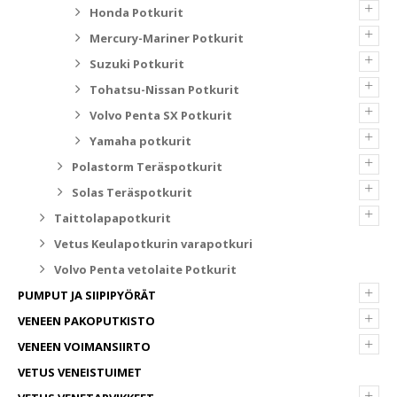
+
Honda Potkurit
+
Mercury-Mariner Potkurit
+
Suzuki Potkurit
+
Tohatsu-Nissan Potkurit
+
Volvo Penta SX Potkurit
+
Yamaha potkurit
+
Polastorm Teräspotkurit
+
Solas Teräspotkurit
+
Taittolapapotkurit
Vetus Keulapotkurin varapotkuri
Volvo Penta vetolaite Potkurit
+
PUMPUT JA SIIPIPYÖRÄT
+
VENEEN PAKOPUTKISTO
+
VENEEN VOIMANSIIRTO
VETUS VENEISTUIMET
+