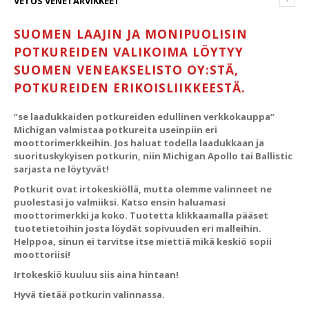
VETUS VENETARVIKKEET
SUOMEN LAAJIN JA MONIPUOLISIN
POTKUREIDEN VALIKOIMA LÖYTYY
SUOMEN VENEAKSELISTO OY:STÄ,
POTKUREIDEN ERIKOISLIIKKEESTÄ.
”se laadukkaiden potkureiden edullinen verkkokauppa”
Michigan valmistaa potkureita useinpiin eri
moottorimerkkeihin. Jos haluat todella laadukkaan ja
suorituskykyisen potkurin, niin Michigan Apollo tai Ballistic
sarjasta ne löytyvät!
Potkurit ovat irtokeskiöllä, mutta olemme valinneet ne
puolestasi jo valmiiksi. Katso ensin haluamasi
moottorimerkki ja koko. Tuotetta klikkaamalla pääset
tuotetietoihin josta löydät sopivuuden eri malleihin.
Helppoa, sinun ei tarvitse itse miettiä mikä keskiö sopii
moottoriisi!
Irtokeskiö kuuluu siis aina hintaan!
Hyvä tietää potkurin valinnassa.