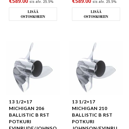
€
589.00
€
589.00
sis alv. 25.5%
sis alv. 25.5%
LISÄÄ
LISÄÄ
OSTOSKORIIN
OSTOSKORIIN
13 1/2×17
13 1/2×17
MICHIGAN 206
MICHIGAN 210
BALLISTIC B RST
BALLISTIC B RST
POTKURI
POTKURI
EVINRUDE/JOHNSO
JOHNSON/EVINRU