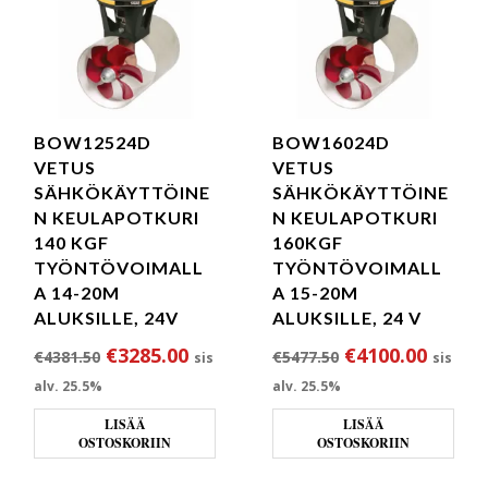
BOW12524D
BOW16024D
VETUS
VETUS
SÄHKÖKÄYTTÖINE
SÄHKÖKÄYTTÖINE
N KEULAPOTKURI
N KEULAPOTKURI
140 KGF
160KGF
TYÖNTÖVOIMALL
TYÖNTÖVOIMALL
A 14-20M
A 15-20M
ALUKSILLE, 24V
ALUKSILLE, 24 V
Alkuperäinen hinta oli: €4381.50.
Nykyinen hinta on: €3285.00.
Alkuperäinen hi
Nykyin
€
3285.00
€
4100.00
€
4381.50
€
5477.50
sis
sis
alv. 25.5%
alv. 25.5%
LISÄÄ
LISÄÄ
OSTOSKORIIN
OSTOSKORIIN