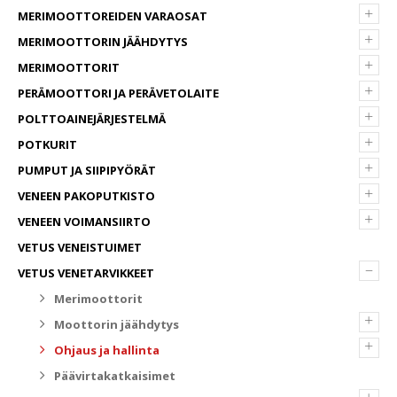
+
MERIMOOTTOREIDEN VARAOSAT
+
MERIMOOTTORIN JÄÄHDYTYS
+
MERIMOOTTORIT
+
PERÄMOOTTORI JA PERÄVETOLAITE
+
POLTTOAINEJÄRJESTELMÄ
+
POTKURIT
+
PUMPUT JA SIIPIPYÖRÄT
+
VENEEN PAKOPUTKISTO
+
VENEEN VOIMANSIIRTO
VETUS VENEISTUIMET
–
VETUS VENETARVIKKEET
Merimoottorit
+
Moottorin jäähdytys
+
Ohjaus ja hallinta
Päävirtakatkaisimet