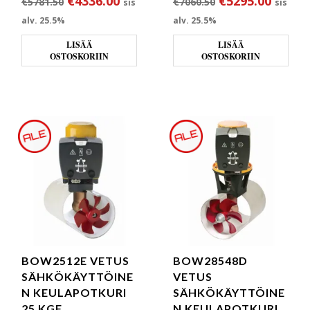
Alkuperäinen hinta oli: €5781.50.
Nykyinen hinta on: €4336.00.
Alkuperäinen hi
Nykyin
€
4336.00
€
5295.00
€
5781.50
€
7060.50
sis
sis
alv. 25.5%
alv. 25.5%
LISÄÄ
LISÄÄ
OSTOSKORIIN
OSTOSKORIIN
BOW2512E VETUS
BOW28548D
SÄHKÖKÄYTTÖINE
VETUS
N KEULAPOTKURI
SÄHKÖKÄYTTÖINE
25 KGF
N KEULAPOTKURI