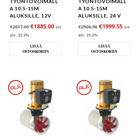
TYÖNTÖVOIMALL
TYÖNTÖVOIMALL
A 10.5-15M
A 10.5-15M
ALUKSILLE, 12V
ALUKSILLE, 24 V
Alkuperäinen hinta oli: €2617.00.
Nykyinen hinta on: €1885.00.
Alkuperäinen hi
Nykyin
€
1885.00
€
1999.55
€
2617.00
€
2906.96
sis
sis
alv. 25.5%
alv. 25.5%
LISÄÄ
LISÄÄ
OSTOSKORIIN
OSTOSKORIIN