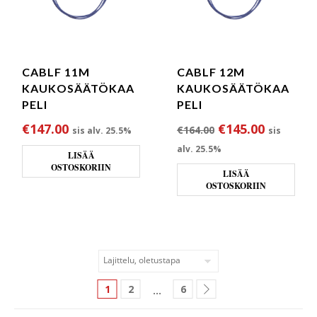
CABLF 11M
CABLF 12M
KAUKOSÄÄTÖKAA
KAUKOSÄÄTÖKAA
PELI
PELI
Alkuperäinen hin
Nykyinen
€
147.00
€
145.00
€
164.00
sis alv. 25.5%
sis
alv. 25.5%
LISÄÄ
OSTOSKORIIN
LISÄÄ
OSTOSKORIIN
1
2
6
…