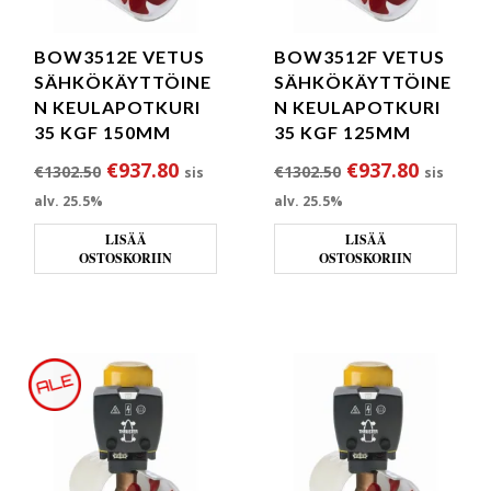
BOW3512E VETUS
BOW3512F VETUS
SÄHKÖKÄYTTÖINE
SÄHKÖKÄYTTÖINE
N KEULAPOTKURI
N KEULAPOTKURI
35 KGF 150MM
35 KGF 125MM
Alkuperäinen hinta oli: €1302.50.
Nykyinen hinta on: €937.80.
Alkuperäinen hi
Nykyine
€
937.80
€
937.80
€
1302.50
€
1302.50
sis
sis
alv. 25.5%
alv. 25.5%
LISÄÄ
LISÄÄ
OSTOSKORIIN
OSTOSKORIIN