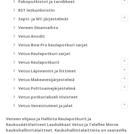
+
Pakoputkistot ja tarvikkeet
RST letkunkiristin
+
Septi- ja WC-järjestelmät
Veneen ilmanvaihto
Vetus Anodit
Vetus Bow Pro keulapotkuri sarjat
Vetus Keulapotkuri sarjat
+
Vetus Keulapotkurit
+
Vetus Läpiviennit ja liittimet
+
Vetus Makeavesijärjestelmä
+
Vetus Polttoainejärjestelmä
Vetus potkuriakseli tiivisteet
+
Vetus Veneistuimet ja jalat
Veneen ohjaus ja Hallinta Keulapotkurit ja
Kaukosäätölaitteet Laadukkaat Vetus ja Teleflex Morse
kaukohallinttalaitteet. Kaukohallintalaitteita on saatavilla