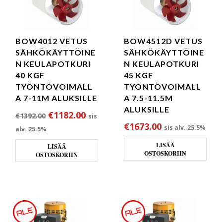
BOW4012 VETUS
BOW4512D VETUS
SÄHKÖKÄYTTÖINE
SÄHKÖKÄYTTÖINE
N KEULAPOTKURI
N KEULAPOTKURI
40 KGF
45 KGF
TYÖNTÖVOIMALL
TYÖNTÖVOIMALL
A 7-11M ALUKSILLE
A 7.5-11.5M
ALUKSILLE
Alkuperäinen hinta oli: €1392.00.
Nykyinen hinta on: €1182.00.
€
1182.00
€
1392.00
sis
€
1673.00
sis alv. 25.5%
alv. 25.5%
LISÄÄ
LISÄÄ
OSTOSKORIIN
OSTOSKORIIN