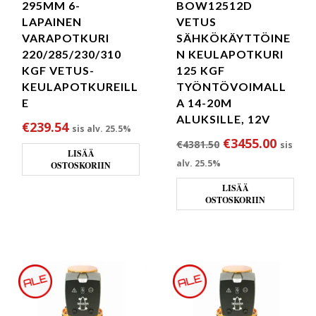
295MM 6-
BOW12512D
LAPAINEN
VETUS
VARAPOTKURI
SÄHKÖKÄYTTÖINE
220/285/230/310
N KEULAPOTKURI
KGF VETUS-
125 KGF
KEULAPOTKUREILL
TYÖNTÖVOIMALL
E
A 14-20M
ALUKSILLE, 12V
€
239.54
sis alv. 25.5%
Alkuperäinen hi
Nykyin
€
3455.00
€
4381.50
sis
LISÄÄ
alv. 25.5%
OSTOSKORIIN
LISÄÄ
OSTOSKORIIN