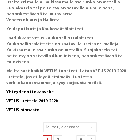
useita eri malleja. Kaikissa malleissa runko on metallia.
Suojakotelo tai peitelevy on satavilla Alumiinisena,
haponkestävänä tai muovisena.
Veneen ohjaus ja Hallinta
Keulapotkurit ja Kaukosäätölaitteet
Laadukkaat Vetus kaukohallinttalaitteet.
Kaukohallintalaitteita on saatavilla useita eri malleja.
Kaikissa malleissa runko on metallia. Suojakotelo tai
peitelevy on satavilla Alumiinisena, haponkestävänä tai
muovisena.
Meiltä saat kaikki VETUS tuotteet. Lataa VETUS 2019-2020
luettelo, jos et löydä etsimääsi tuotetta
verkkokaupastamme ja kysy tarjousta meiltä.
Yhteydenottokaavake
VETUS luettelo 2019-2020
VETUS hinnasto
1
2
6