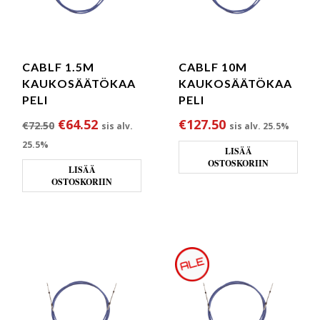
CABLF 1.5M
CABLF 10M
KAUKOSÄÄTÖKAA
KAUKOSÄÄTÖKAA
PELI
PELI
Alkuperäinen hinta oli: €72.50.
Nykyinen hinta on: €64.52.
€
64.52
€
127.50
€
72.50
sis alv.
sis alv. 25.5%
25.5%
LISÄÄ
OSTOSKORIIN
LISÄÄ
OSTOSKORIIN