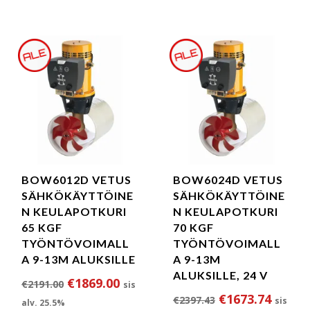
BOW6012D VETUS
BOW6024D VETUS
SÄHKÖKÄYTTÖINE
SÄHKÖKÄYTTÖINE
N KEULAPOTKURI
N KEULAPOTKURI
65 KGF
70 KGF
TYÖNTÖVOIMALL
TYÖNTÖVOIMALL
A 9-13M ALUKSILLE
A 9-13M
ALUKSILLE, 24 V
Alkuperäinen hinta oli: €2191.00.
Nykyinen hinta on: €1869.00.
€
1869.00
€
2191.00
sis
Alkuperäinen hi
Nykyin
€
1673.74
€
2397.43
sis
alv. 25.5%