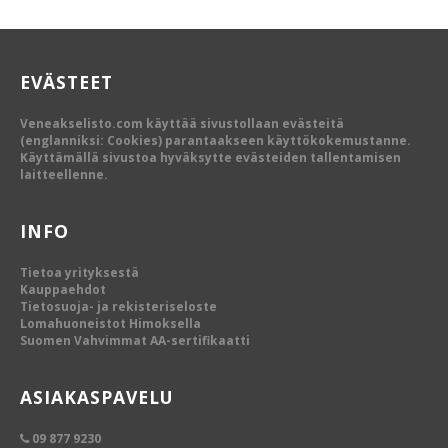
EVÄSTEET
Veneakselisto.com käyttää sivustollaan evästeitä
(englanniksi: Cookies) parantaakseen käyttökokemustanne.
Käyttämällä sivustoa hyväksytte evästeiden tallentamisen
laitteellenne.
INFO
Tietoa yrityksestä
Kauppaehdot
Tietosuoja- ja rekisteriseloste
Lomahuoneistot Himoksella
Suomen Vahvimmat AA-sertifikaatti
ASIAKASPAVELU
09 877 9230