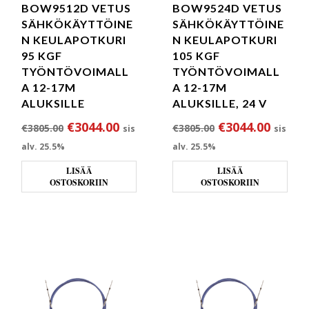
BOW9512D VETUS
BOW9524D VETUS
SÄHKÖKÄYTTÖINE
SÄHKÖKÄYTTÖINE
N KEULAPOTKURI
N KEULAPOTKURI
95 KGF
105 KGF
TYÖNTÖVOIMALL
TYÖNTÖVOIMALL
A 12-17M
A 12-17M
ALUKSILLE
ALUKSILLE, 24 V
Alkuperäinen hinta oli: €3805.00.
Nykyinen hinta on: €3044.00.
Alkuperäinen hi
Nykyin
€
3044.00
€
3044.00
€
3805.00
€
3805.00
sis
sis
alv. 25.5%
alv. 25.5%
LISÄÄ
LISÄÄ
OSTOSKORIIN
OSTOSKORIIN