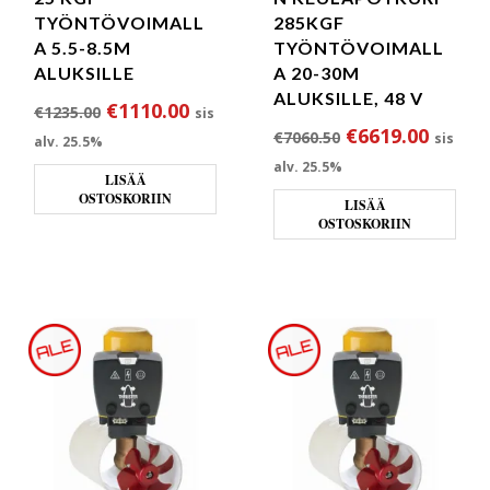
TYÖNTÖVOIMALL
285KGF
A 5.5-8.5M
TYÖNTÖVOIMALL
ALUKSILLE
A 20-30M
ALUKSILLE, 48 V
Alkuperäinen hinta oli: €1235.00.
Nykyinen hinta on: €1110.00.
€
1110.00
€
1235.00
sis
Alkuperäinen hi
Nykyin
€
6619.00
€
7060.50
sis
alv. 25.5%
alv. 25.5%
LISÄÄ
OSTOSKORIIN
LISÄÄ
OSTOSKORIIN