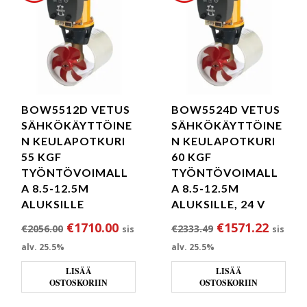
BOW5512D VETUS
BOW5524D VETUS
SÄHKÖKÄYTTÖINE
SÄHKÖKÄYTTÖINE
N KEULAPOTKURI
N KEULAPOTKURI
55 KGF
60 KGF
TYÖNTÖVOIMALL
TYÖNTÖVOIMALL
A 8.5-12.5M
A 8.5-12.5M
ALUKSILLE
ALUKSILLE, 24 V
Alkuperäinen hinta oli: €2056.00.
Nykyinen hinta on: €1710.00.
Alkuperäinen hi
Nykyin
€
1710.00
€
1571.22
€
2056.00
€
2333.49
sis
sis
alv. 25.5%
alv. 25.5%
LISÄÄ
LISÄÄ
OSTOSKORIIN
OSTOSKORIIN