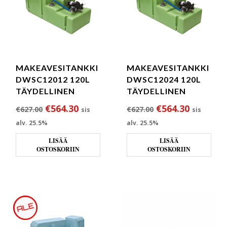
MAKEAVESITANKKI
MAKEAVESITANKKI
DWSC12012 120L
DWSC12024 120L
TÄYDELLINEN
TÄYDELLINEN
Alkuperäinen hinta oli: €627.00.
Nykyinen hinta on: €564.30.
Alkuperäinen hin
Nykyinen
€
564.30
€
564.30
€
627.00
€
627.00
sis
sis
alv. 25.5%
alv. 25.5%
LISÄÄ
LISÄÄ
OSTOSKORIIN
OSTOSKORIIN