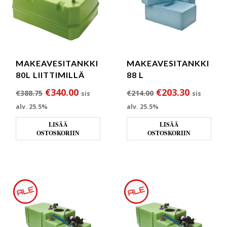
MAKEAVESITANKKI
MAKEAVESITANKKI
80L LIITTIMILLÄ
88 L
Alkuperäinen hinta oli: €388.75.
Nykyinen hinta on: €340.00.
Alkuperäinen hin
Nykyinen
€
340.00
€
203.30
€
388.75
€
214.00
sis
sis
alv. 25.5%
alv. 25.5%
LISÄÄ
LISÄÄ
OSTOSKORIIN
OSTOSKORIIN