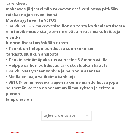
tarvikkeet
makeavesijärjestelmiin takaavat että vesi pysyy pitkään
raikkaana ja terveellisenä.
Monta syytä valita VETUS
• Kaikki VETUS-makeavesisäiliöt on tehty korkealaatuisesta
elintarvikemuovista joten ne eivät aiheuta makuhaittoja
eivätkä
luonnollisesti myöskään ruostu
• Tankit on helppo puhdistaa suurikokoisen
tarkastusluukun ansiosta
• Tankin seinämäpaksuus vaihtelee 5-8 mm:n välillä
• Helppo säiliön puhdistus tarkistusluukun kautta
• Kaikki osat yhteensopivia ja helppoja asentaa
• Meillä on laaja valikoima tankkeja
• VETUS-lämminvesivaraajien rakenne mahdollistaa jopa
seitsemän kertaa nopeamman lämmityksen ja erittäin
pienen
lämpöhäviön