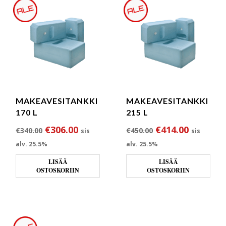
MAKEAVESITANKKI
MAKEAVESITANKKI
170 L
215 L
Alkuperäinen hinta oli: €340.00.
Nykyinen hinta on: €306.00.
Alkuperäinen hin
Nykyinen
€
306.00
€
414.00
€
340.00
€
450.00
sis
sis
alv. 25.5%
alv. 25.5%
LISÄÄ
LISÄÄ
OSTOSKORIIN
OSTOSKORIIN