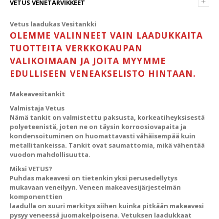
+
VETUS VENETARVIKKEET
Vetus laadukas Vesitankki
OLEMME VALINNEET VAIN LAADUKKAITA
TUOTTEITA VERKKOKAUPAN
VALIKOIMAAN JA JOITA MYYMME
EDULLISEEN VENEAKSELISTO HINTAAN.
Makeavesitankit
Valmistaja Vetus
Nämä tankit on valmistettu paksusta, korkeatiheyksisestä
polyeteenistä, joten ne on täysin korroosiovapaita ja
kondensoituminen on huomattavasti vähäisempää kuin
metallitankeissa. Tankit ovat saumattomia, mikä vähentää
vuodon mahdollisuutta.
Miksi VETUS?
Puhdas makeavesi on tietenkin yksi perusedellytys
mukavaan veneilyyn. Veneen makeavesijärjestelmän
komponenttien
laadulla on suuri merkitys siihen kuinka pitkään makeavesi
pysyy veneessä juomakelpoisena. Vetuksen laadukkaat