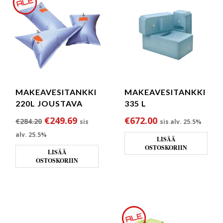
MAKEAVESITANKKI
MAKEAVESITANKKI
220L JOUSTAVA
335 L
Alkuperäinen hinta oli: €284.20.
Nykyinen hinta on: €249.69.
€
249.69
€
672.00
€
284.20
sis
sis alv. 25.5%
alv. 25.5%
LISÄÄ
OSTOSKORIIN
LISÄÄ
OSTOSKORIIN