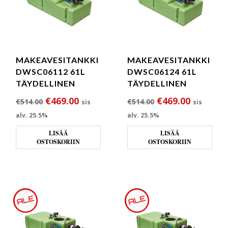
MAKEAVESITANKKI
MAKEAVESITANKKI
DWSC06112 61L
DWSC06124 61L
TÄYDELLINEN
TÄYDELLINEN
Alkuperäinen hinta oli: €514.00.
Nykyinen hinta on: €469.00.
Alkuperäinen hin
Nykyinen
€
469.00
€
469.00
€
514.00
€
514.00
sis
sis
alv. 25.5%
alv. 25.5%
LISÄÄ
LISÄÄ
OSTOSKORIIN
OSTOSKORIIN