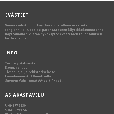
EVÄSTEET
Veneakselisto.com käyttää sivustollaan evästeitä
(englanniksi: Cookies) parantaakseen käyttökokemustanne.
Käyttämällä sivustoa hyväksytte evästeiden tallentamisen
laitteellenne.
INFO
Tietoa yrityksestä
Kauppaehdot
Tietosuoja- ja rekisteriseloste
Lomahuoneistot Himoksella
Suomen Vahvimmat AA-sertifikaatti
ASIAKASPAVELU
09 877 9230
040 579 1742