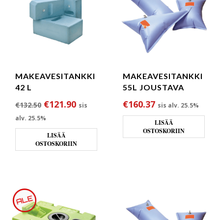
MAKEAVESITANKKI
MAKEAVESITANKKI
42 L
55L JOUSTAVA
Alkuperäinen hinta oli: €132.50.
Nykyinen hinta on: €121.90.
€
121.90
€
160.37
€
132.50
sis
sis alv. 25.5%
alv. 25.5%
LISÄÄ
OSTOSKORIIN
LISÄÄ
OSTOSKORIIN