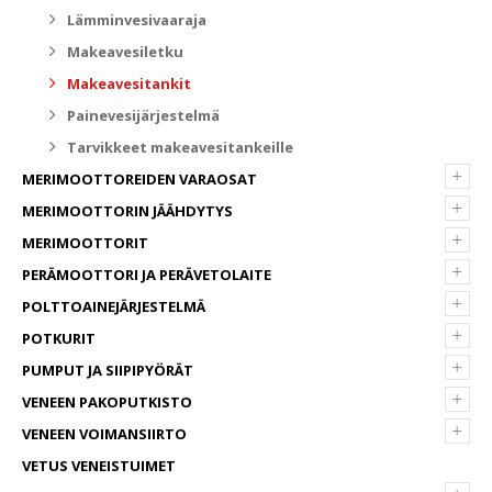
Lämminvesivaaraja
Makeavesiletku
Makeavesitankit
Painevesijärjestelmä
Tarvikkeet makeavesitankeille
+
MERIMOOTTOREIDEN VARAOSAT
+
MERIMOOTTORIN JÄÄHDYTYS
+
MERIMOOTTORIT
+
PERÄMOOTTORI JA PERÄVETOLAITE
+
POLTTOAINEJÄRJESTELMÄ
+
POTKURIT
+
PUMPUT JA SIIPIPYÖRÄT
+
VENEEN PAKOPUTKISTO
+
VENEEN VOIMANSIIRTO
VETUS VENEISTUIMET