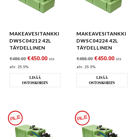
MAKEAVESITANKKI
MAKEAVESITANKKI
DWSC04212 42L
DWSC04224 42L
TÄYDELLINEN
TÄYDELLINEN
Alkuperäinen hinta oli: €486.00.
Nykyinen hinta on: €450.00.
Alkuperäinen hin
Nykyinen
€
450.00
€
450.00
€
486.00
€
486.00
sis
sis
alv. 25.5%
alv. 25.5%
LISÄÄ
LISÄÄ
OSTOSKORIIN
OSTOSKORIIN