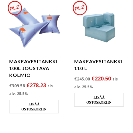
MAKEAVESITANKKI
MAKEAVESITANKKI
100L JOUSTAVA
110 L
KOLMIO
Alkuperäinen hin
Nykyinen
€
220.50
€
245.00
sis
Alkuperäinen hinta oli: €309.58.
Nykyinen hinta on: €278.23.
€
278.23
€
309.58
sis
alv. 25.5%
alv. 25.5%
LISÄÄ
OSTOSKORIIN
LISÄÄ
OSTOSKORIIN