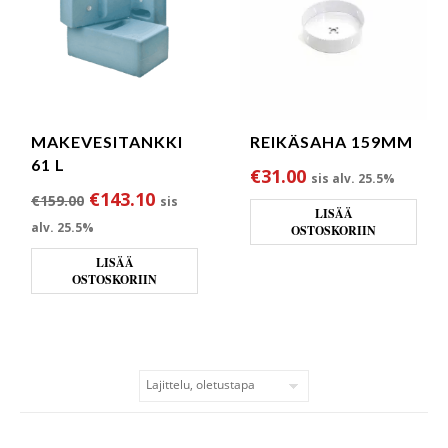
MAKEVESITANKKI
REIKÄSAHA 159MM
61 L
€
31.00
sis alv. 25.5%
Alkuperäinen hinta oli: €159.00.
Nykyinen hinta on: €143.10.
€
143.10
€
159.00
sis
LISÄÄ
alv. 25.5%
OSTOSKORIIN
LISÄÄ
OSTOSKORIIN