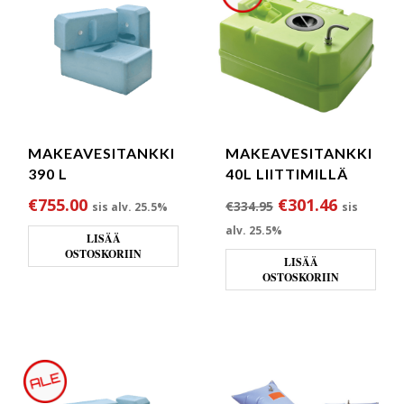
MAKEAVESITANKKI
MAKEAVESITANKKI
390 L
40L LIITTIMILLÄ
Alkuperäinen hin
Nykyinen
€
755.00
€
301.46
€
334.95
sis alv. 25.5%
sis
alv. 25.5%
LISÄÄ
OSTOSKORIIN
LISÄÄ
OSTOSKORIIN