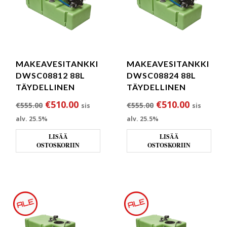
MAKEAVESITANKKI
MAKEAVESITANKKI
DWSC08812 88L
DWSC08824 88L
TÄYDELLINEN
TÄYDELLINEN
Alkuperäinen hinta oli: €555.00.
Nykyinen hinta on: €510.00.
Alkuperäinen hin
Nykyinen
€
510.00
€
510.00
€
555.00
€
555.00
sis
sis
alv. 25.5%
alv. 25.5%
LISÄÄ
LISÄÄ
OSTOSKORIIN
OSTOSKORIIN