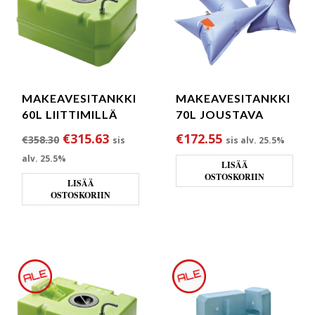
MAKEAVESITANKKI
MAKEAVESITANKKI
60L LIITTIMILLÄ
70L JOUSTAVA
Alkuperäinen hinta oli: €358.30.
Nykyinen hinta on: €315.63.
€
315.63
€
172.55
€
358.30
sis
sis alv. 25.5%
alv. 25.5%
LISÄÄ
OSTOSKORIIN
LISÄÄ
OSTOSKORIIN