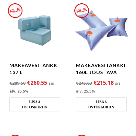
MAKEAVESITANKKI
MAKEAVESITANKKI
137 L
160L JOUSTAVA
Alkuperäinen hinta oli: €289.50.
Nykyinen hinta on: €260.55.
Alkuperäinen hin
Nykyinen
€
260.55
€
215.18
€
289.50
€
245.63
sis
sis
alv. 25.5%
alv. 25.5%
LISÄÄ
LISÄÄ
OSTOSKORIIN
OSTOSKORIIN