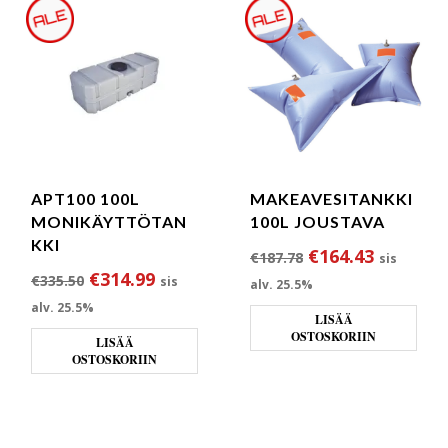
APT100 100L
MAKEAVESITANKKI
MONIKÄYTTÖTAN
100L JOUSTAVA
KKI
Alkuperäinen hin
Nykyinen
€
164.43
€
187.78
sis
Alkuperäinen hinta oli: €335.50.
Nykyinen hinta on: €314.99.
€
314.99
€
335.50
sis
alv. 25.5%
alv. 25.5%
LISÄÄ
OSTOSKORIIN
LISÄÄ
OSTOSKORIIN