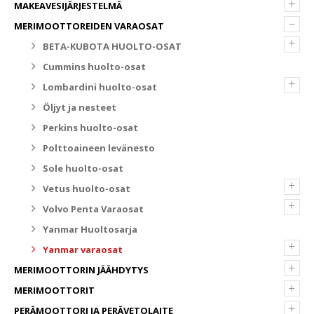
+
MAKEAVESIJÄRJESTELMÄ
–
MERIMOOTTOREIDEN VARAOSAT
+
BETA-KUBOTA HUOLTO-OSAT
Cummins huolto-osat
+
Lombardini huolto-osat
Öljyt ja nesteet
Perkins huolto-osat
Polttoaineen levänesto
Sole huolto-osat
+
Vetus huolto-osat
+
Volvo Penta Varaosat
Yanmar Huoltosarja
+
Yanmar varaosat
+
MERIMOOTTORIN JÄÄHDYTYS
+
MERIMOOTTORIT
+
PERÄMOOTTORI JA PERÄVETOLAITE