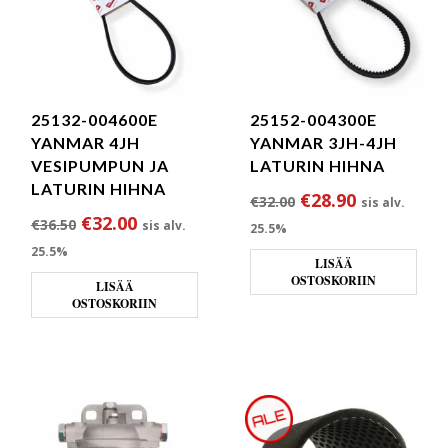
25132-004600E
25152-004300E
YANMAR 4JH
YANMAR 3JH-4JH
VESIPUMPUN JA
LATURIN HIHNA
LATURIN HIHNA
Alkuperäinen hint
Nykyinen h
€
28.90
€
32.00
sis alv.
Alkuperäinen hinta oli: €36.50.
Nykyinen hinta on: €32.00.
€
32.00
€
36.50
sis alv.
25.5%
25.5%
LISÄÄ
OSTOSKORIIN
LISÄÄ
OSTOSKORIIN