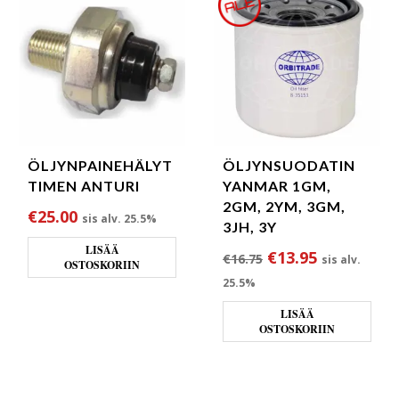
ÖLJYNPAINEHÄLYT
ÖLJYNSUODATIN
TIMEN ANTURI
YANMAR 1GM,
2GM, 2YM, 3GM,
€
25.00
sis alv. 25.5%
3JH, 3Y
LISÄÄ
Alkuperäinen hint
Nykyinen h
€
13.95
€
16.75
sis alv.
OSTOSKORIIN
25.5%
LISÄÄ
OSTOSKORIIN