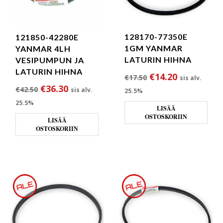
128170-77350E
121850-42280E
1GM YANMAR
YANMAR 4LH
LATURIN HIHNA
VESIPUMPUN JA
LATURIN HIHNA
Alkuperäinen hint
Nykyinen h
€
14.20
€
17.50
sis alv.
Alkuperäinen hinta oli: €42.50.
Nykyinen hinta on: €36.30.
€
36.30
€
42.50
sis alv.
25.5%
25.5%
LISÄÄ
OSTOSKORIIN
LISÄÄ
OSTOSKORIIN