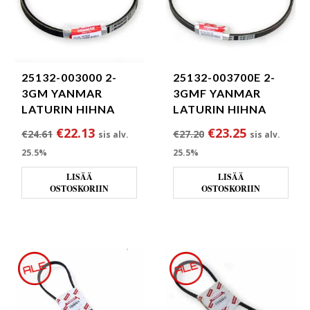
25132-003000 2-
25132-003700E 2-
3GM YANMAR
3GMF YANMAR
LATURIN HIHNA
LATURIN HIHNA
Alkuperäinen hinta oli: €24.61.
Nykyinen hinta on: €22.13.
Alkuperäinen hint
Nykyinen h
€
22.13
€
23.25
€
24.61
€
27.20
sis alv.
sis alv.
25.5%
25.5%
LISÄÄ
LISÄÄ
OSTOSKORIIN
OSTOSKORIIN