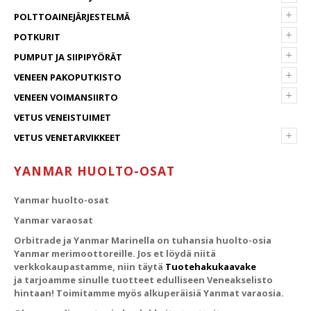
+
POLTTOAINEJÄRJESTELMÄ
+
POTKURIT
+
PUMPUT JA SIIPIPYÖRÄT
+
VENEEN PAKOPUTKISTO
+
VENEEN VOIMANSIIRTO
VETUS VENEISTUIMET
+
VETUS VENETARVIKKEET
YANMAR HUOLTO-OSAT
Yanmar huolto-osat
Yanmar varaosat
Orbitrade ja Yanmar Marinella on tuhansia huolto-osia
Yanmar merimoottoreille. Jos et löydä niitä
verkkokaupastamme, niin täytä
Tuotehakukaavake
ja tarjoamme sinulle tuotteet edulliseen Veneakselisto
hintaan! Toimitamme myös alkuperäisiä Yanmat varaosia.