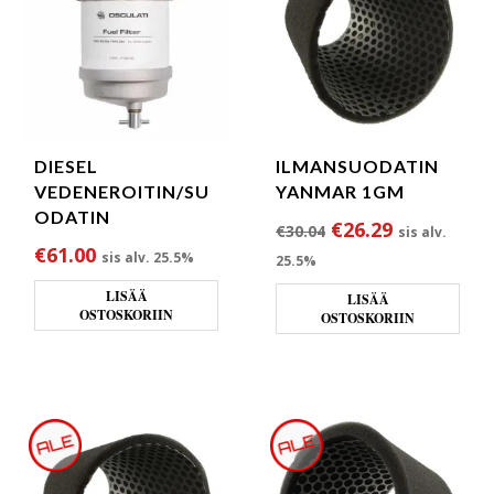
DIESEL
ILMANSUODATIN
VEDENEROITIN/SU
YANMAR 1GM
ODATIN
Alkuperäinen hint
Nykyinen h
€
26.29
€
30.04
sis alv.
€
61.00
sis alv. 25.5%
25.5%
LISÄÄ
LISÄÄ
OSTOSKORIIN
OSTOSKORIIN