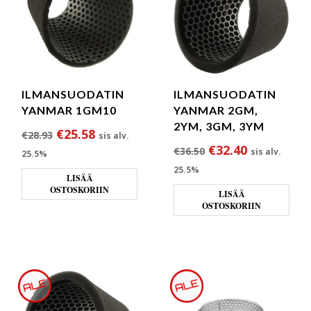
ILMANSUODATIN
ILMANSUODATIN
YANMAR 1GM10
YANMAR 2GM,
2YM, 3GM, 3YM
Alkuperäinen hinta oli: €28.93.
Nykyinen hinta on: €25.58.
€
25.58
€
28.93
sis alv.
Alkuperäinen hint
Nykyinen h
€
32.40
€
36.50
sis alv.
25.5%
25.5%
LISÄÄ
OSTOSKORIIN
LISÄÄ
OSTOSKORIIN