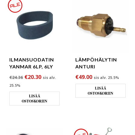
ILMANSUODATIN
LÄMPÖHÄLYTIN
YANMAR 6LP, 6LY
ANTURI
Alkuperäinen hinta oli: €24.36.
Nykyinen hinta on: €20.30.
€
20.30
€
49.00
€
24.36
sis alv.
sis alv. 25.5%
25.5%
LISÄÄ
OSTOSKORIIN
LISÄÄ
OSTOSKORIIN