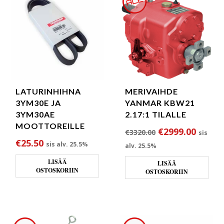
LATURINHIHNA
MERIVAIHDE
3YM30E JA
YANMAR KBW21
3YM30AE
2.17:1 TILALLE
MOOTTOREILLE
Alkuperäinen hi
Nykyin
€
2999.00
€
3320.00
sis
€
25.50
sis alv. 25.5%
alv. 25.5%
LISÄÄ
LISÄÄ
OSTOSKORIIN
OSTOSKORIIN