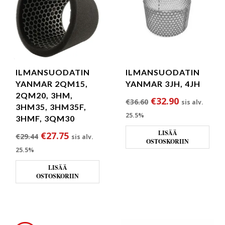
ILMANSUODATIN
ILMANSUODATIN
YANMAR 2QM15,
YANMAR 3JH, 4JH
2QM20, 3HM,
Alkuperäinen hint
Nykyinen h
€
32.90
€
36.60
sis alv.
3HM35, 3HM35F,
25.5%
3HMF, 3QM30
LISÄÄ
Alkuperäinen hinta oli: €29.44.
Nykyinen hinta on: €27.75.
€
27.75
€
29.44
sis alv.
OSTOSKORIIN
25.5%
LISÄÄ
OSTOSKORIIN