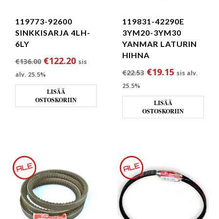
119831-42290E
119773-92600
3YM20-3YM30
SINKKISARJA 4LH-
YANMAR LATURIN
6LY
HIHNA
Alkuperäinen hinta oli: €136.00.
Nykyinen hinta on: €122.20.
€
122.20
€
136.00
sis
Alkuperäinen hint
Nykyinen h
€
19.15
€
22.53
sis alv.
alv. 25.5%
25.5%
LISÄÄ
OSTOSKORIIN
LISÄÄ
OSTOSKORIIN