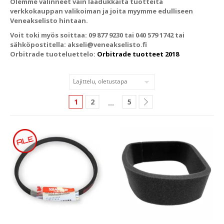
Olemme valinneet vain laadukkaita tuotteita
verkkokauppan valikoiman ja joita myymme edulliseen
Veneakselisto hintaan.
Voit toki myös soittaa: 09 877 9230 tai 040 579 1742 tai
sähköpostitella: akseli@veneakselisto.fi
Orbitrade tuoteluettelo:
Orbitrade tuotteet 2018
1
2
5
…