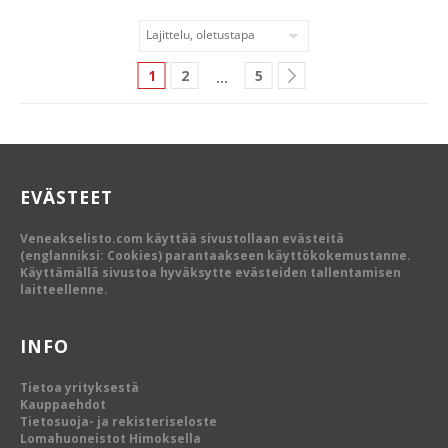
1
2
5
…
EVÄSTEET
Veneakselisto.com käyttää sivustollaan evästeitä
(englanniksi: Cookies) parantaakseen käyttökokemustanne.
Käyttämällä sivustoa hyväksytte evästeiden tallentamisen
laitteellenne.
INFO
Tietoa yrityksestä
Kauppaehdot
Tietosuoja- ja rekisteriseloste
Lomahuoneistot Himoksella