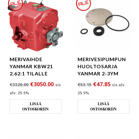
MERIVAIHDE
MERIVESIPUMPUN
YANMAR KBW21
HUOLTOSARJA
2.62:1 TILALLE
YANMAR 2-3YM
Alkuperäinen hinta oli: €3320.00.
Nykyinen hinta on: €3050.00.
Alkuperäinen hint
Nykyinen h
€
3050.00
€
47.85
€
3320.00
€
53.15
sis
sis alv.
alv. 25.5%
25.5%
LISÄÄ
LISÄÄ
OSTOSKORIIN
OSTOSKORIIN