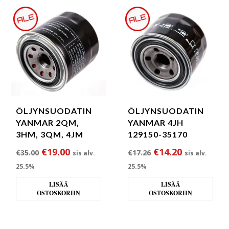
ÖLJYNSUODATIN
ÖLJYNSUODATIN
YANMAR 2QM,
YANMAR 4JH
3HM, 3QM, 4JM
129150-35170
Alkuperäinen hinta oli: €35.00.
Nykyinen hinta on: €19.00.
Alkuperäinen hint
Nykyinen h
€
19.00
€
14.20
€
35.00
€
17.26
sis alv.
sis alv.
25.5%
25.5%
LISÄÄ
LISÄÄ
OSTOSKORIIN
OSTOSKORIIN