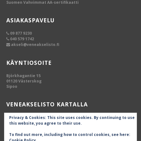
Suomen Vahvimmat AA-sertifikaatti
ASIAKASPAVELU
09 877 9230
040 579 1742
akseli@veneakselisto.fi
KÄYNTIOSOITE
Björkhagantie 15
01120 Västerskog
Sipoo
VENEAKSELISTO KARTALLA
Privacy & Cookies: This site uses cookies. By continuing to use
this website, you agree to their use.
To find out more, including how to control cookies, see here:
Cookie Policy