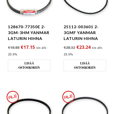
128670-77350E 2-
25112-003601 2-
3GM-3HM YANMAR
3GMF YANMAR
LATURIN HIHNA
LATURIN HIHNA
Alkuperäinen hinta oli: €18.88.
Nykyinen hinta on: €17.15.
Alkuperäinen hint
Nykyinen h
€
17.15
€
23.24
€
18.88
€
28.32
sis alv.
sis alv.
25.5%
25.5%
LISÄÄ
LISÄÄ
OSTOSKORIIN
OSTOSKORIIN