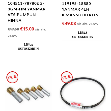
104511-78780E 2-
119195-18880
3GM-HM YANMAR
YANMAR 4LH
VESIPUMPUN
ILMANSUODATIN
HIHNA
€
49.08
sis alv. 25.5%
Alkuperäinen hinta oli: €17.50.
Nykyinen hinta on: €15.00.
€
15.00
€
17.50
sis alv.
LISÄÄ
25.5%
OSTOSKORIIN
LISÄÄ
OSTOSKORIIN