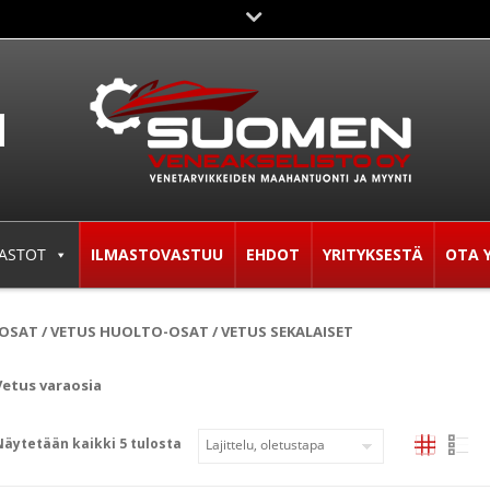
ASTOT
ILMASTOVASTUU
EHDOT
YRITYKSESTÄ
OTA 
AOSAT
/
VETUS HUOLTO-OSAT
/ VETUS SEKALAISET
Vetus varaosia
Näytetään kaikki 5 tulosta