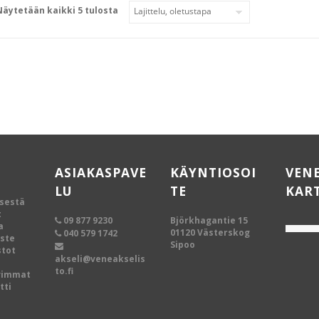
Näytetään kaikki 5 tulosta
ASIAKASPAVE
KÄYNTIOSOI
VEN
LU
TE
KAR
ksestä
t
09 877 9230
Björkhagantie 15
a
01120 Västerskog
040 579 1742
oste
Sipoo
tot
akseli@veneakselis
to.fi
vimmat
tti