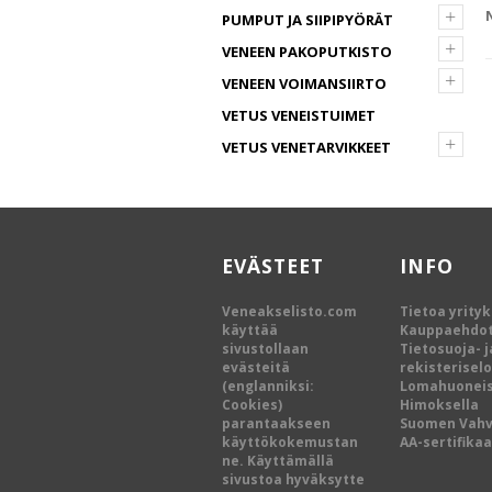
+
PUMPUT JA SIIPIPYÖRÄT
+
VENEEN PAKOPUTKISTO
+
VENEEN VOIMANSIIRTO
VETUS VENEISTUIMET
+
VETUS VENETARVIKKEET
EVÄSTEET
INFO
Veneakselisto.com
Tietoa yrity
käyttää
Kauppaehdo
sivustollaan
Tietosuoja- j
evästeitä
rekisterisel
(englanniksi:
Lomahuoneis
Cookies)
Himoksella
parantaakseen
Suomen Vah
käyttökokemustan
AA-sertifikaa
ne. Käyttämällä
sivustoa hyväksytte