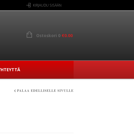
KIRJAUDU SISÄÄN
Ostoskori 0
€
0.00
YHTEYTTÄ
PALAA EDELLISELLE SIVULLE