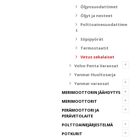
Öljynsuodattimet
Öljyt ja nesteet
Polttoainesuodattime
t
Siipipyörät
Termostaatit
Vetus sekalaiset
+
Volvo Penta Varaosat
Yanmar Huoltosarja
+
Yanmar varaosat
+
MERIMOOTTORIN JÄÄHDYTYS
+
MERIMOOTTORIT
+
PERÄMOOTTORI JA
PERÄVETOLAITE
+
POLTTOAINEJÄRJESTELMÄ
+
POTKURIT