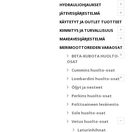
+
HYDRAULIOHJAUKSET
+
JÄTEVESIJÄRJESTELMÄ
KÄYTETYT JA OUTLET TUOTTEET
+
KIINNITYS JA TURVALLISUUS
+
MAKEAVESIJÄRJESTELMÄ
–
MERIMOOTTOREIDEN VARAOSAT
+
BETA-KUBOTA HUOLTO-
OSAT
Cummins huolto-osat
+
Lombardini huolto-osat
Öljyt ja nesteet
Perkins huolto-osat
Polttoaineen levänesto
Sole huolto-osat
–
Vetus huolto-osat
Laturinhihnat