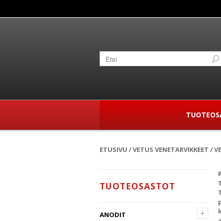
TUOTEOS
ETUSIVU
/
VETUS VENETARVIKKEET
/
V
TUOTEOSASTOT
+
ANODIT