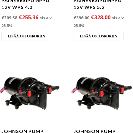
PAINEVESIPUMPPU
PAINEVESIPUMPPU
12V WPS 4.0
12V WPS 5.2
Alkuperäinen hinta oli: €309.58.
Nykyinen hinta on: €255.36.
Alkuperäinen hin
Nykyinen
€
255.36
€
328.00
€
309.58
€
396.00
sis alv.
sis alv.
25.5%
25.5%
LISÄÄ OSTOSKORIIN
LISÄÄ OSTOSKORIIN
JOHNSON PUMP
JOHNSON PUMP