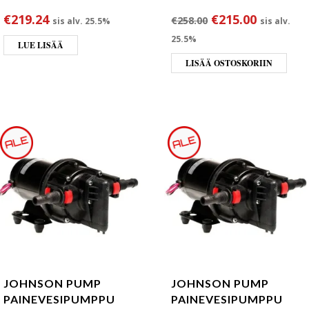
Alkuperäinen hin
Nykyinen
€
219.24
€
215.00
€
258.00
sis alv. 25.5%
sis alv.
25.5%
LUE LISÄÄ
LISÄÄ OSTOSKORIIN
JOHNSON PUMP
JOHNSON PUMP
PAINEVESIPUMPPU
PAINEVESIPUMPPU