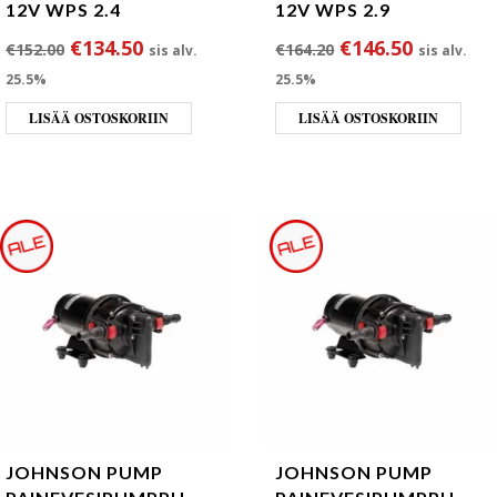
12V WPS 2.4
12V WPS 2.9
Alkuperäinen hinta oli: €152.00.
Nykyinen hinta on: €134.50.
Alkuperäinen hin
Nykyinen
€
134.50
€
146.50
€
152.00
€
164.20
sis alv.
sis alv.
25.5%
25.5%
LISÄÄ OSTOSKORIIN
LISÄÄ OSTOSKORIIN
JOHNSON PUMP
JOHNSON PUMP