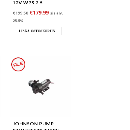
12V WPS 3.5
ta oli: €164.20.
 hinta on: €146.50.
Alkuperäinen hinta oli: €199.50.
Nykyinen hinta on: €179.99.
€
179.99
€
199.50
sis alv.
25.5%
LISÄÄ OSTOSKORIIN
JOHNSON PUMP