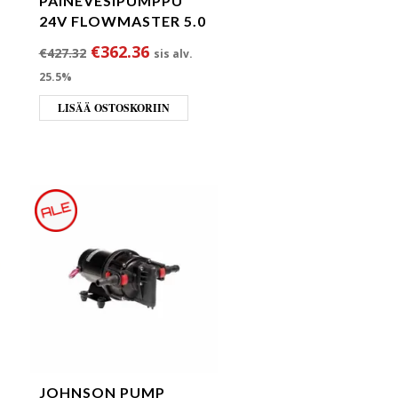
PAINEVESIPUMPPU
24V FLOWMASTER 5.0
ta oli: €396.00.
 hinta on: €328.00.
Alkuperäinen hinta oli: €427.32.
Nykyinen hinta on: €362.36.
€
362.36
€
427.32
sis alv.
25.5%
LISÄÄ OSTOSKORIIN
JOHNSON PUMP