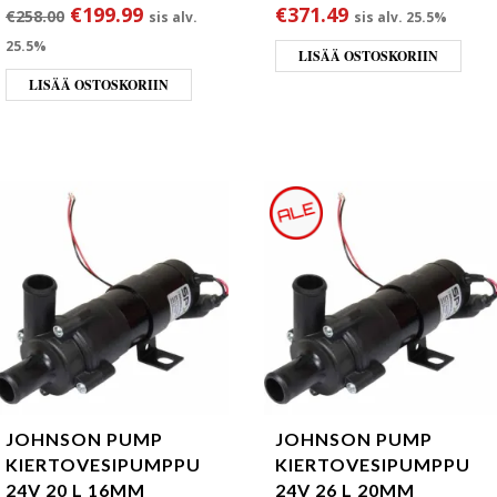
Alkuperäinen hinta oli: €258.00.
Nykyinen hinta on: €199.99.
€
199.99
€
371.49
€
258.00
sis alv.
sis alv. 25.5%
25.5%
LISÄÄ OSTOSKORIIN
LISÄÄ OSTOSKORIIN
JOHNSON PUMP
JOHNSON PUMP
KIERTOVESIPUMPPU
KIERTOVESIPUMPPU
24V 20 L 16MM
24V 26 L 20MM