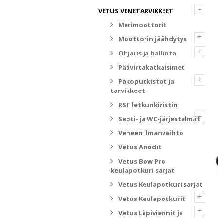
–
VETUS VENETARVIKKEET
Merimoottorit
+
Moottorin jäähdytys
+
Ohjaus ja hallinta
Päävirtakatkaisimet
+
Pakoputkistot ja
tarvikkeet
RST letkunkiristin
+
Septi- ja WC-järjestelmät
Veneen ilmanvaihto
Vetus Anodit
Vetus Bow Pro
keulapotkuri sarjat
Vetus Keulapotkuri sarjat
+
Vetus Keulapotkurit
+
Vetus Läpiviennit ja