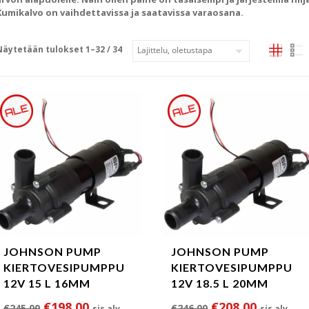
Kumikalvo on vaihdettavissa ja saatavissa varaosana.
Näytetään tulokset 1–32 / 34
JOHNSON PUMP
JOHNSON PUMP
KIERTOVESIPUMPPU
KIERTOVESIPUMPPU
12V 15 L 16MM
12V 18.5 L 20MM
Alkuperäinen hinta oli: €245.00.
Nykyinen hinta on: €198.00.
Alkuperäinen hin
Nykyinen
€
198.00
€
208.00
€
245.00
€
246.00
sis alv.
sis alv.