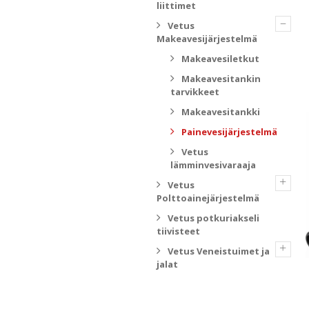
liittimet
–
Vetus
Makeavesijärjestelmä
Makeavesiletkut
Makeavesitankin
tarvikkeet
Makeavesitankki
Painevesijärjestelmä
Vetus
lämminvesivaraaja
+
Vetus
Polttoainejärjestelmä
Vetus potkuriakseli
tiivisteet
+
Vetus Veneistuimet ja
jalat