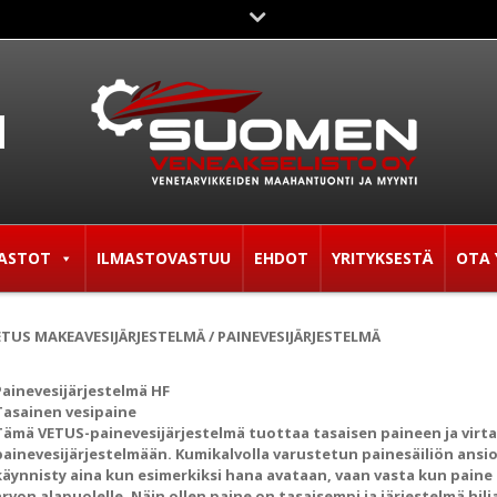
ASTOT
ILMASTOVASTUU
EHDOT
YRITYKSESTÄ
OTA 
ETUS MAKEAVESIJÄRJESTELMÄ
/ PAINEVESIJÄRJESTELMÄ
Painevesijärjestelmä HF
Tasainen vesipaine
Tämä VETUS-painevesijärjestelmä tuottaa tasaisen paineen ja vir
painevesijärjestelmään. Kumikalvolla varustetun painesäiliön ans
käynnisty aina kun esimerkiksi hana avataan, vaan vasta kun paine
arvon alapuolelle. Näin ollen paine on tasaisempi ja järjestelmä hilj