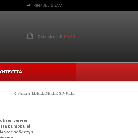
KIRJAUDU SISÄÄN
Ostoskori 0
€
0.00
YHTEYTTÄ
PALAA EDELLISELLE SIVULLE
tauksen veneen
iosta pumppu ei
 laskee säädetyn
aisempi.