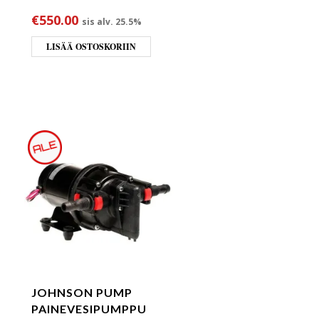
ta oli: €258.00.
 hinta on: €215.00.
€
550.00
sis alv. 25.5%
LISÄÄ OSTOSKORIIN
JOHNSON PUMP
PAINEVESIPUMPPU