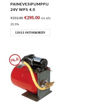
PAINEVESIPUMPPU
24V WPS 4.0
Alkuperäinen hinta oli: €332.80.
Nykyinen hinta on: €295.00.
€
295.00
€
332.80
sis alv.
25.5%
LISÄÄ OSTOSKORIIN