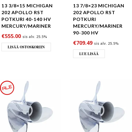
13 3/8×15 MICHIGAN
13 7/8×23 MICHIGAN
202 APOLLO RST
202 APOLLO RST
POTKURI 40-140 HV
POTKURI
MERCURY/MARINER
MERCURY/MARINER
90-300 HV
€
555.00
sis alv. 25.5%
€
709.49
sis alv. 25.5%
LISÄÄ OSTOSKORIIN
LUE LISÄÄ