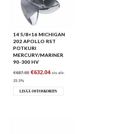
14 5/8×16 MICHIGAN
202 APOLLO RST
POTKURI
MERCURY/MARINER
90-300 HV
ta oli: €687.00.
 hinta on: €480.90.
Alkuperäinen hinta oli: €687.00.
Nykyinen hinta on: €632.04.
€
632.04
€
687.00
sis alv.
25.5%
LISÄÄ OSTOSKORIIN