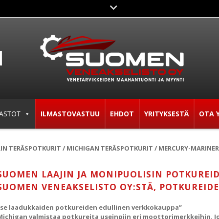
ASTOT
ILMASTOVASTUU
EHDOT
YRITYKSESTÄ
OTA 
N TERÄSPOTKURIT
/
MICHIGAN TERÄSPOTKURIT
/
MERCURY-MARINER
SUOMEN LAAJIN JA MONIPUOLISIN POTKUREI
SUOMEN VENEAKSELISTO OY:STÄ, POTKUREIDEN
”se laadukkaiden potkureiden edullinen verkkokauppa”
Michigan valmistaa potkureita useinpiin eri moottorimerkkeihin. J