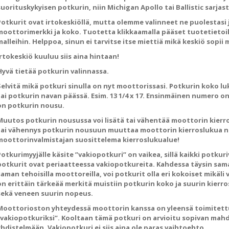
suorituskykyisen potkurin, niin Michigan Apollo tai Ballistic sarjast
Potkurit ovat irtokeskiöllä, mutta olemme valinneet ne puolestasi j
moottorimerkki ja koko. Tuotetta klikkaamalla pääset tuotetietoih
malleihin. Helppoa, sinun ei tarvitse itse miettiä mikä keskiö sopii 
Irtokeskiö kuuluu siis aina hintaan!
Hyvä tietää potkurin valinnassa.
Selvitä mikä potkuri sinulla on nyt moottorissasi. Potkurin koko lu
tai potkurin navan päässä. Esim. 13 1/4 x 17. Ensinmäinen numero on
on potkurin nousu.
Muutos potkurin nousussa voi lisätä tai vähentää moottorin kierro
tai vähennys potkurin nousuun muuttaa moottorin kierroslukua no
moottorinvalmistajan suosittelema kierroslukualue!
Potkurimyyjälle käsite ”vakiopotkuri” on vaikea, sillä kaikki potkur
potkurit ovat periaatteessa vakiopotkureita. Kahdessa täysin sam
saman tehoisilla moottoreilla, voi potkurit olla eri kokoiset mikäli 
on erittäin tärkeää merkitä muistiin potkurin koko ja suurin kierr
sekä veneen suurin nopeus.
Moottorioston yhteydessä moottorin kanssa on yleensä toimitettu
“vakiopotkuriksi”. Kooltaan tämä potkuri on arvioitu sopivan ma
yhdistelmään. Vakiopotkuri ei siis aina ole paras vaihtoehto.