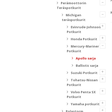
–
Perämoottorin
Teräspotkurit
–
Michigan
teräspotkurit
+
Evinrude-Johnson
Potkurit
+
Honda Potkurit
–
Mercury-Mariner
Potkurit
Apollo sarja
Ballistic sarja
+
Suzuki Potkurit
+
Tohatsu-Nissan
Potkurit
+
Volvo Penta SX
Potkurit
+
Yamaha potkurit
+
Polastorm