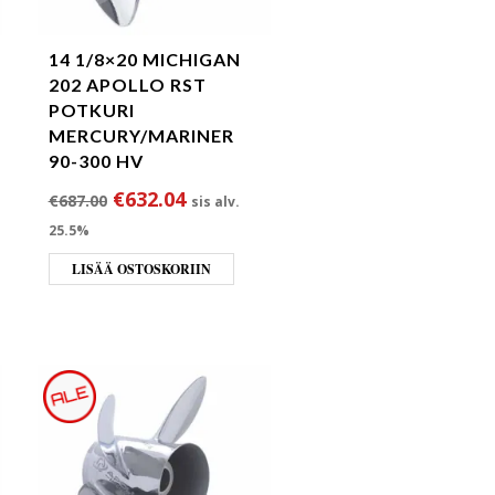
14 1/8×20 MICHIGAN
202 APOLLO RST
POTKURI
MERCURY/MARINER
90-300 HV
Alkuperäinen hinta oli: €687.00.
Nykyinen hinta on: €632.04.
€
632.04
€
687.00
sis alv.
25.5%
LISÄÄ OSTOSKORIIN