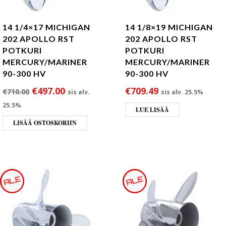
14 1/4×17 MICHIGAN
14 1/8×19 MICHIGAN
202 APOLLO RST
202 APOLLO RST
POTKURI
POTKURI
MERCURY/MARINER
MERCURY/MARINER
90-300 HV
90-300 HV
Alkuperäinen hinta oli: €710.00.
Nykyinen hinta on: €497.00.
€
497.00
€
709.49
€
710.00
sis alv.
sis alv. 25.5%
25.5%
LUE LISÄÄ
LISÄÄ OSTOSKORIIN