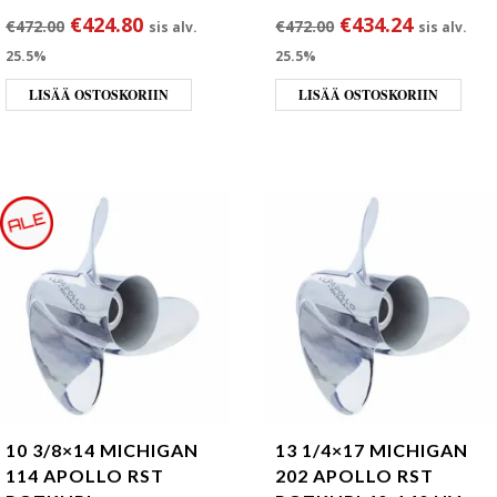
Alkuperäinen hinta oli: €472.00.
Nykyinen hinta on: €424.80.
Alkuperäinen hin
Nykyinen
€
424.80
€
434.24
€
472.00
€
472.00
sis alv.
sis alv.
25.5%
25.5%
LISÄÄ OSTOSKORIIN
LISÄÄ OSTOSKORIIN
10 3/8×14 MICHIGAN
13 1/4×17 MICHIGAN
114 APOLLO RST
202 APOLLO RST