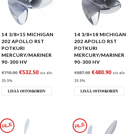
14 3/8×15 MICHIGAN
14 3/8×18 MICHIGAN
202 APOLLO RST
202 APOLLO RST
POTKURI
POTKURI
MERCURY/MARINER
MERCURY/MARINER
90-300 HV
90-300 HV
Alkuperäinen hinta oli: €710.00.
Nykyinen hinta on: €532.50.
Alkuperäinen hin
Nykyinen
€
532.50
€
480.90
€
710.00
€
687.00
sis alv.
sis alv.
25.5%
25.5%
LISÄÄ OSTOSKORIIN
LISÄÄ OSTOSKORIIN