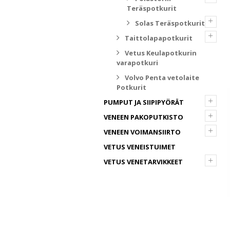
Teräspotkurit
+
Solas Teräspotkurit
+
Taittolapapotkurit
Vetus Keulapotkurin
varapotkuri
Volvo Penta vetolaite
Potkurit
+
PUMPUT JA SIIPIPYÖRÄT
+
VENEEN PAKOPUTKISTO
+
VENEEN VOIMANSIIRTO
VETUS VENEISTUIMET
+
VETUS VENETARVIKKEET