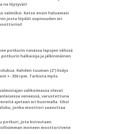
a ne löytyvät!
o valmiiksi. Katso ensin haluamasi
in josta löydät sopivuuden eri
moottoriisi!
kee potkurin navassa lapojen välissä
 potkurin halkaisija ja jälkinmäinen
slukua. Kahden tuuman (2”) lisäys
in +- 350 rpm. Tarkista myös
ivalmistajan valikoimassa olevat
anlaisessa veneessä, varustettuna
veneitä ajetaan eri kuormalla. Siksi
osluku, jonka moottori saavuttaa
 potkuri, jota kutsutaan
hdollisimman moneen moottori/vene