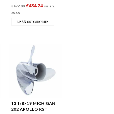
ta oli: €472.00.
 hinta on: €434.24.
Alkuperäinen hinta oli: €472.00.
Nykyinen hinta on: €434.24.
€
434.24
€
472.00
sis alv.
25.5%
LISÄÄ OSTOSKORIIN
13 1/8×19 MICHIGAN
202 APOLLO RST