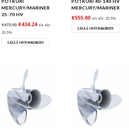
POTKURI
POTKURI 40-140 HV
MERCURY/MARINER
MERCURY/MARINER
25-70 HV
€
555.00
sis alv. 25.5%
Alkuperäinen hinta oli: €472.00.
Nykyinen hinta on: €434.24.
€
434.24
€
472.00
sis alv.
LISÄÄ OSTOSKORIIN
25.5%
LISÄÄ OSTOSKORIIN