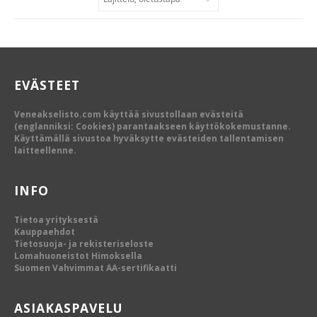
EVÄSTEET
Veneakselisto.com käyttää sivustollaan evästeitä
(englanniksi: Cookies) parantaakseen käyttökokemustanne.
Käyttämällä sivustoa hyväksytte evästeiden tallentamisen
laitteellenne.
INFO
Tietoa yrityksestä
Kauppaehdot
Tietosuoja- ja rekisteriseloste
Lomahuoneistot Himoksella
Suomen Vahvimmat AA-sertifikaatti
ASIAKASPAVELU