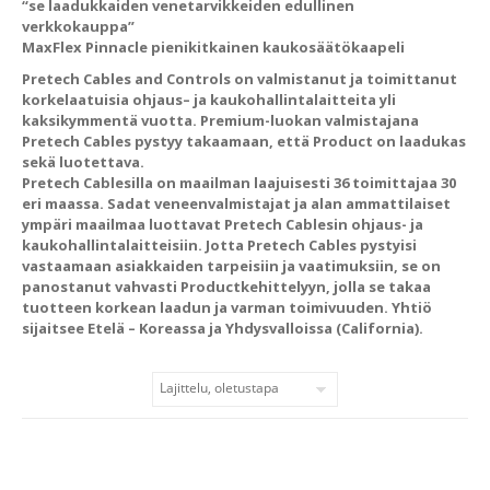
“se laadukkaiden venetarvikkeiden edullinen
verkkokauppa”
MaxFlex Pinnacle pienikitkainen kaukosäätökaapeli
Pretech Cables and Controls on valmistanut ja toimittanut
korkelaatuisia ohjaus– ja kaukohallintalaitteita yli
kaksikymmentä vuotta. Premium-luokan valmistajana
Pretech Cables pystyy takaamaan, että Product on laadukas
sekä luotettava.
Pretech Cablesilla on maailman laajuisesti 36 toimittajaa 30
eri maassa. Sadat veneenvalmistajat ja alan ammattilaiset
ympäri maailmaa luottavat Pretech Cablesin ohjaus- ja
kaukohallintalaitteisiin. Jotta Pretech Cables pystyisi
vastaamaan asiakkaiden tarpeisiin ja vaatimuksiin, se on
panostanut vahvasti Productkehittelyyn, jolla se takaa
tuotteen korkean laadun ja varman toimivuuden. Yhtiö
sijaitsee Etelä – Koreassa ja Yhdysvalloissa (California).