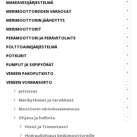
+
MAKEAVESIJÄRJESTELMÄ
+
MERIMOOTTOREIDEN VARAOSAT
+
MERIMOOTTORIN JÄÄHDYTYS
+
MERIMOOTTORIT
+
PERÄMOOTTORI JA PERÄVETOLAITE
+
POLTTOAINEJÄRJESTELMÄ
+
POTKURIT
+
PUMPUT JA SIIPIPYÖRÄT
+
VENEEN PAKOPUTKISTO
–
VENEEN VOIMANSIIRTO
+
Jettiosat
+
Merikytkimet ja tarvikkeet
+
Moottorin värinänvaimennus
–
Ohjaus ja hallinta
Hissit ja Trimmitasot
Hydrauliohjaus keskimoottoreille