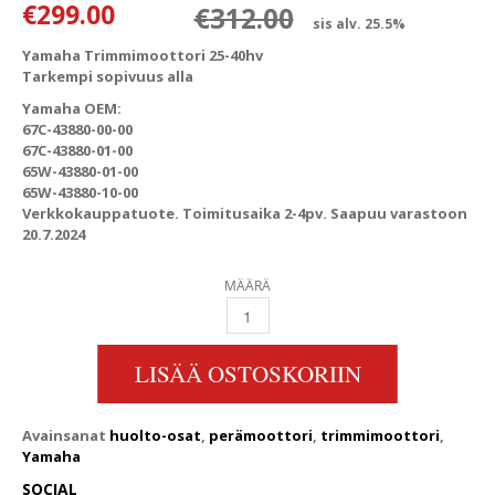
Alkuperäinen
Nykyinen hin
€
299.00
€
312.00
sis alv. 25.5%
Yamaha Trimmimoottori 25-40hv
Tarkempi sopivuus alla
Yamaha OEM:
67C-43880-00-00
67C-43880-01-00
65W-43880-01-00
65W-43880-10-00
Verkkokauppatuote. Toimitusaika 2-4pv. Saapuu varastoon
20.7.2024
MÄÄRÄ
YAMAHA TRIMMIMOOTTORI 20-40HV QUANT
LISÄÄ OSTOSKORIIN
Avainsanat
huolto-osat
,
perämoottori
,
trimmimoottori
,
Yamaha
SOCIAL