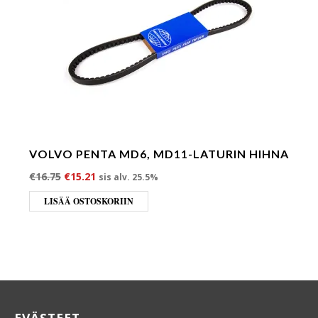
VOLVO PENTA MD6, MD11-LATURIN HIHNA
Alkuperäinen hinta oli: €16.75.
Nykyinen hinta on: €15.21.
€
16.75
€
15.21
sis alv. 25.5%
LISÄÄ OSTOSKORIIN