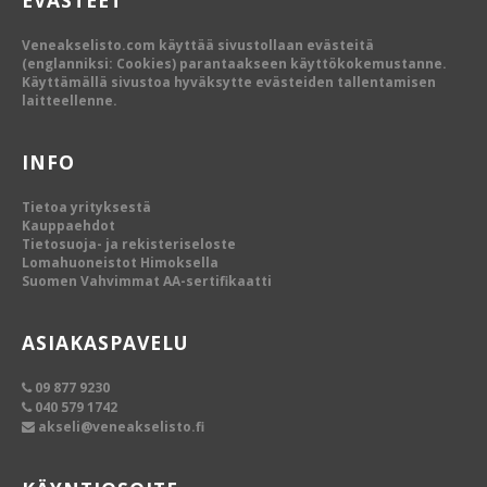
EVÄSTEET
Veneakselisto.com käyttää sivustollaan evästeitä
(englanniksi: Cookies) parantaakseen käyttökokemustanne.
Käyttämällä sivustoa hyväksytte evästeiden tallentamisen
laitteellenne.
INFO
Tietoa yrityksestä
Kauppaehdot
Tietosuoja- ja rekisteriseloste
Lomahuoneistot Himoksella
Suomen Vahvimmat AA-sertifikaatti
ASIAKASPAVELU
09 877 9230
040 579 1742
akseli@veneakselisto.fi