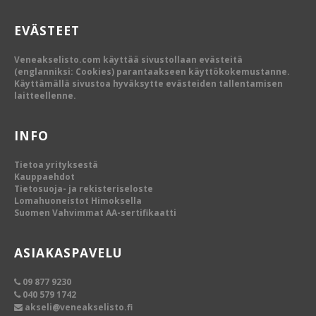
EVÄSTEET
Veneakselisto.com käyttää sivustollaan evästeitä
(englanniksi: Cookies) parantaakseen käyttökokemustanne.
Käyttämällä sivustoa hyväksytte evästeiden tallentamisen
laitteellenne.
INFO
Tietoa yrityksestä
Kauppaehdot
Tietosuoja- ja rekisteriseloste
Lomahuoneistot Himoksella
Suomen Vahvimmat AA-sertifikaatti
ASIAKASPAVELU
09 877 9230
040 579 1742
akseli@veneakselisto.fi