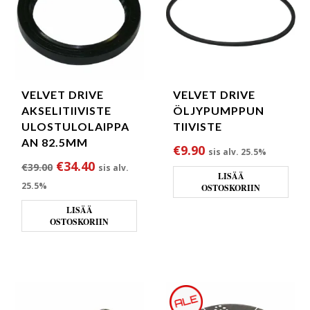
VELVET DRIVE
VELVET DRIVE
AKSELITIIVISTE
ÖLJYPUMPPUN
ULOSTULOLAIPPA
TIIVISTE
AN 82.5MM
€
9.90
sis alv. 25.5%
Alkuperäinen hinta oli: €39.00.
Nykyinen hinta on: €34.40.
€
34.40
€
39.00
sis alv.
LISÄÄ
25.5%
OSTOSKORIIN
LISÄÄ
OSTOSKORIIN