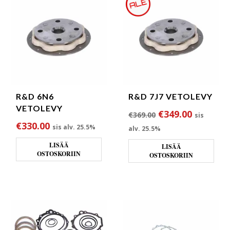
R&D 6N6
R&D 7J7 VETOLEVY
VETOLEVY
Alkuperäinen hin
Nykyinen
€
349.00
€
369.00
sis
€
330.00
sis alv. 25.5%
alv. 25.5%
LISÄÄ
LISÄÄ
OSTOSKORIIN
OSTOSKORIIN