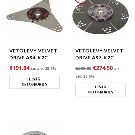
VETOLEVY VELVET
VETOLEVY VELVET
DRIVE AS4-K2C
DRIVE AS7-K2C
Alkuperäinen hin
Nykyinen
€
191.84
€
274.50
€
299.00
sis alv. 25.5%
sis
alv. 25.5%
LISÄÄ
OSTOSKORIIN
LISÄÄ
OSTOSKORIIN