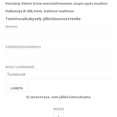
Vetolevy Velvet Drive merivaihteeseen.(sopii myös muihin)
Halkaisija Ø 338,4 mm, kolmion mallinen
Toimitusaikakysely jälkitilaustuotteelle:
Nimesi
Sähköpostiosoitteesi
Anna tuotekoodi:
Ei varastossa, vain jälkitoimituksena
MÄÄRÄ
VETOLEVY VELVET DRIVE AS4-K2C QUANTITY