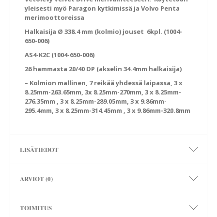
yleisesti myö Paragon kytkimissä ja Volvo Penta
merimoottoreissa
Halkaisija Ø 338.4 mm (kolmio) jouset 6kpl. (1004-
650-006)
AS4-K2C (1004-650-006)
26 hammasta 20/40 DP (akselin 34.4mm halkaisija)
– Kolmion mallinen, 7 reikää yhdessä laipassa, 3 x
8.25mm-263.65mm, 3x 8.25mm-270mm, 3 x 8.25mm-
276.35mm , 3 x 8.25mm-289.05mm, 3 x 9.86mm-
295.4mm, 3 x 8.25mm-314.45mm , 3 x 9.86mm-320.8mm
LISÄTIEDOT
ARVIOT (0)
TOIMITUS