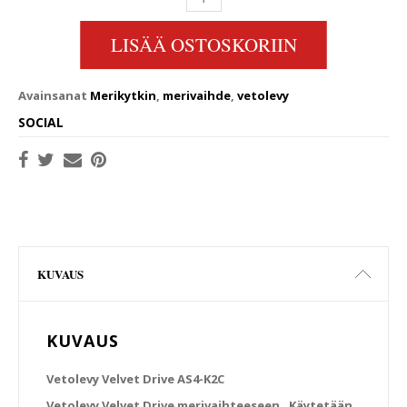
LISÄÄ OSTOSKORIIN
Avainsanat
Merikytkin
,
merivaihde
,
vetolevy
SOCIAL
KUVAUS
KUVAUS
Vetolevy Velvet Drive AS4-K2C
Vetolevy Velvet Drive merivaihteeseen. Käytetään