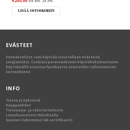
€
250.00
sis alv. 25.5%
LISÄÄ OSTOSKORIIN
EVÄSTEET
Veneakselisto.com käyttää sivustollaan evästeitä
(englanniksi: Cookies) parantaakseen käyttökokemustanne.
Käyttämällä sivustoa hyväksytte evästeiden tallentamisen
laitteellenne.
INFO
Tietoa yrityksestä
Kauppaehdot
Tietosuoja- ja rekisteriseloste
Lomahuoneistot Himoksella
Suomen Vahvimmat AA-sertifikaatti