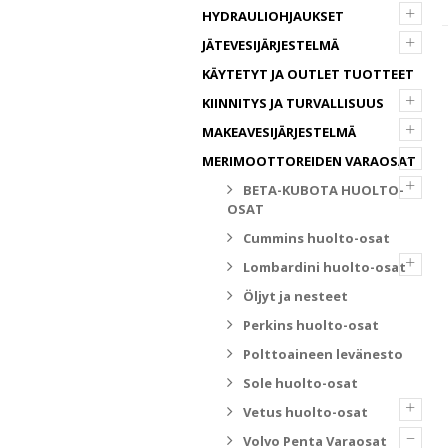
+
HYDRAULIOHJAUKSET
+
JÄTEVESIJÄRJESTELMÄ
KÄYTETYT JA OUTLET TUOTTEET
+
KIINNITYS JA TURVALLISUUS
+
MAKEAVESIJÄRJESTELMÄ
–
MERIMOOTTOREIDEN VARAOSAT
+
BETA-KUBOTA HUOLTO-
OSAT
Cummins huolto-osat
+
Lombardini huolto-osat
Öljyt ja nesteet
Perkins huolto-osat
Polttoaineen levänesto
Sole huolto-osat
+
Vetus huolto-osat
–
Volvo Penta Varaosat