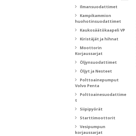
Ilmansuodattimet
Kampikammion
huohotinsuodattimet
Kaukosäätökaapeli VP
Kiristäjät ja hihnat
Moottorin
Korjaussarjat
Öljynsuodattimet
Öljyt ja Nesteet
Polttoainepumput
Volvo Penta
Polttoainesuodattime
t
Siipipyörät
Starttimoottorit
Vesipumpun
korjaussarjat