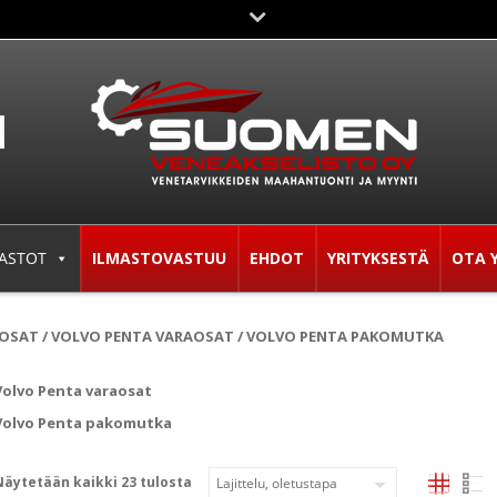
ASTOT
ILMASTOVASTUU
EHDOT
YRITYKSESTÄ
OTA 
AOSAT
/
VOLVO PENTA VARAOSAT
/ VOLVO PENTA PAKOMUTKA
Volvo Penta varaosat
Volvo Penta pakomutka
Näytetään kaikki 23 tulosta