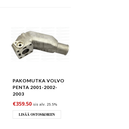
PAKOMUTKA VOLVO
PENTA 2001-2002-
2003
ta oli: €260.00.
 hinta on: €244.90.
€
359.50
sis alv. 25.5%
LISÄÄ OSTOSKORIIN