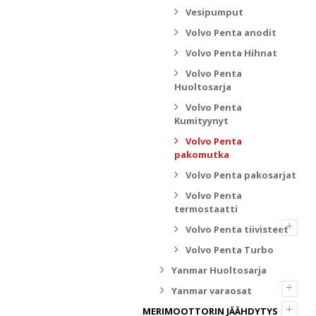
Vesipumput
Volvo Penta anodit
Volvo Penta Hihnat
Volvo Penta
Huoltosarja
Volvo Penta
Kumityynyt
Volvo Penta
pakomutka
Volvo Penta pakosarjat
Volvo Penta
termostaatti
+
Volvo Penta tiivisteet
Volvo Penta Turbo
Yanmar Huoltosarja
+
Yanmar varaosat
+
MERIMOOTTORIN JÄÄHDYTYS