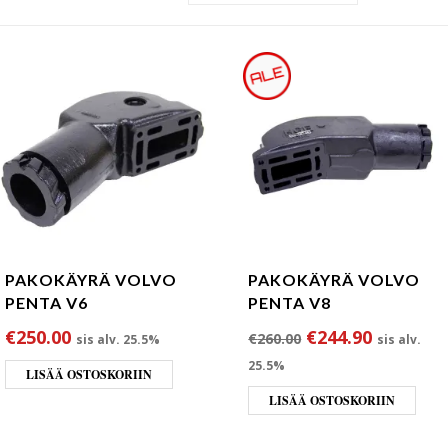
PAKOKÄYRÄ VOLVO
PAKOKÄYRÄ VOLVO
PENTA V6
PENTA V8
Alkuperäinen hin
Nykyinen
€
250.00
€
244.90
€
260.00
sis alv. 25.5%
sis alv.
25.5%
LISÄÄ OSTOSKORIIN
LISÄÄ OSTOSKORIIN