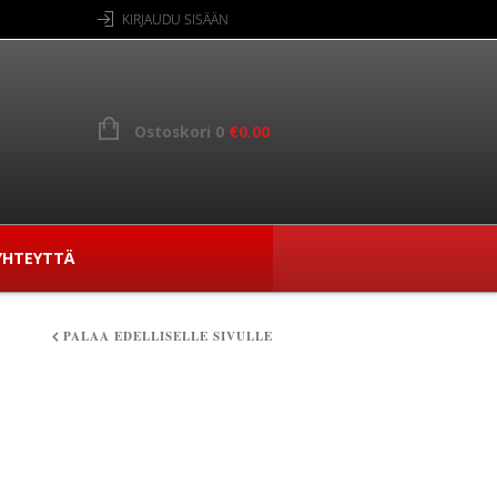
KIRJAUDU SISÄÄN
Ostoskori 0
€
0.00
YHTEYTTÄ
PALAA EDELLISELLE SIVULLE