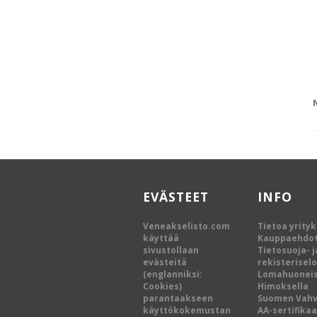
EVÄSTEET
INFO
Veneakselisto.com
Tietoa yrity
käyttää
Kauppaehdo
sivustollaan
Tietosuoja- j
evästeitä
rekisterisel
(englanniksi:
Lomahuoneis
Cookies)
Himoksella
parantaakseen
Suomen Vah
käyttökokemustan
AA-sertifikaa