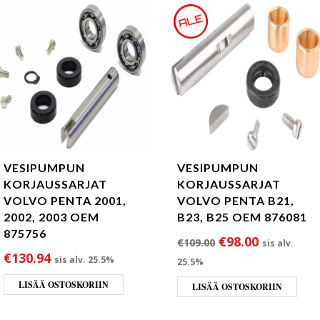
VESIPUMPUN
VESIPUMPUN
KORJAUSSARJAT
KORJAUSSARJAT
VOLVO PENTA 2001,
VOLVO PENTA B21,
2002, 2003 OEM
B23, B25 OEM 876081
875756
Alkuperäinen hin
Nykyinen 
€
98.00
€
109.00
sis alv.
€
130.94
sis alv. 25.5%
25.5%
LISÄÄ OSTOSKORIIN
LISÄÄ OSTOSKORIIN