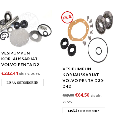
VESIPUMPUN
KORJAUSSARJAT
VOLVO PENTA D2
VESIPUMPUN
€
232.44
sis alv. 25.5%
KORJAUSSARJAT
VOLVO PENTA D30-
LISÄÄ OSTOSKORIIN
D42
Alkuperäinen hint
Nykyinen h
€
64.50
€
69.00
sis alv.
25.5%
LISÄÄ OSTOSKORIIN