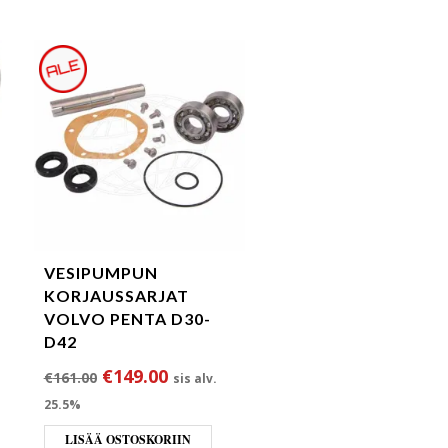
VESIPUMPUN
KORJAUSSARJAT
VOLVO PENTA D30-
D42
a oli: €69.00.
inta on: €64.50.
Alkuperäinen hinta oli: €161.00.
Nykyinen hinta on: €149.00.
€
149.00
€
161.00
sis alv.
25.5%
LISÄÄ OSTOSKORIIN