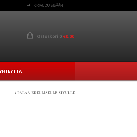
KIRJAUDU SISÄÄN
Ostoskori 0
€
0.00
YHTEYTTÄ
PALAA EDELLISELLE SIVULLE