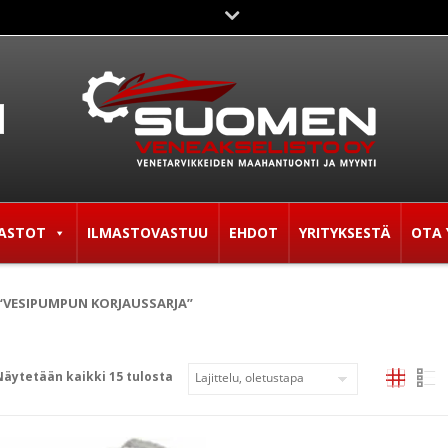
ASTOT
ILMASTOVASTUU
EHDOT
YRITYKSESTÄ
OTA 
“VESIPUMPUN KORJAUSSARJA”
Näytetään kaikki 15 tulosta