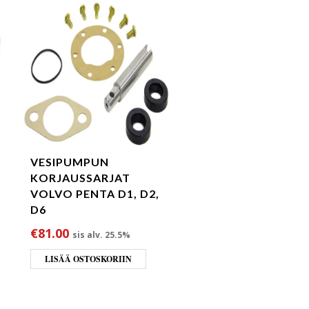
VESIPUMPUN
KORJAUSSARJAT
VOLVO PENTA D1, D2,
D6
ta oli: €109.00.
hinta on: €98.00.
€
81.00
sis alv. 25.5%
LISÄÄ OSTOSKORIIN