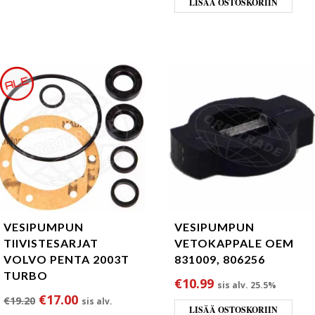
LISÄÄ OSTOSKORIIN
VESIPUMPUN
VESIPUMPUN
TIIVISTESARJAT
VETOKAPPALE OEM
VOLVO PENTA 2003T
831009, 806256
TURBO
€
10.99
sis alv. 25.5%
Alkuperäinen hinta oli: €19.20.
Nykyinen hinta on: €17.00.
€
17.00
€
19.20
sis alv.
LISÄÄ OSTOSKORIIN