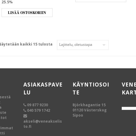
25.5%
LISÄÄ OSTOSKORIIN
Näytetään kaikki 15 tulosta
ASIAKASPAVE
KÄYNTIOSOI
VEN
LU
TE
KAR
ksestä
t
09 877 9230
Björkhagantie 15
a
01120 Västerskog
040 579 1742
oste
Sipoo
tot
akseli@veneakselis
to.fi
vimmat
tti