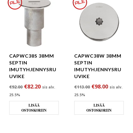
CAPWC38S 38MM
CAPWC38W 38MM
SEPTIN
SEPTIN
IMUTYHJENNYSRU
IMUTYHJENNYSRU
UVIKE
UVIKE
Alkuperäinen hinta oli: €92.00.
Nykyinen hinta on: €82.20.
Alkuperäinen hin
Nykyinen 
€
82.20
€
98.00
€
92.00
€
113.00
sis alv.
sis alv.
25.5%
25.5%
LISÄÄ
LISÄÄ
OSTOSKORIIN
OSTOSKORIIN