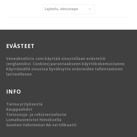
EVÄSTEET
Veneakselisto.com käyttää sivustollaan evästeitä
(englanniksi: Cookies) parantaakseen käyttökokemustanne.
Käyttämällä sivustoa hyväksytte evästeiden tallentamisen
laitteellenne.
INFO
Tietoa yrityksestä
Kauppaehdot
Tietosuoja- ja rekisteriseloste
Lomahuoneistot Himoksella
Suomen Vahvimmat AA-sertifikaatti