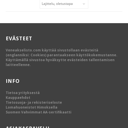
EVÄSTEET
Veneakselisto.com käyttää sivustollaan evästeitä
(englanniksi: Cookies) parantaakseen käyttökokemustanne.
Käyttämällä sivustoa hyväksytte evästeiden tallentamisen
laitteellenne.
INFO
Tietoa yrityksestä
Kauppaehdot
Tietosuoja- ja rekisteriseloste
Lomahuoneistot Himoksella
Suomen Vahvimmat AA-sertifikaatti