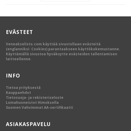
EVÄSTEET
Veneakselisto.com käyttää sivustollaan evästeitä
(englanniksi: Cookies) parantaakseen käyttökokemustanne.
Käyttämällä sivustoa hyväksytte evästeiden tallentamisen
laitteellenne.
INFO
Tietoa yrityksestä
Kauppaehdot
Tietosuoja- ja rekisteriseloste
Lomahuoneistot Himoksella
Suomen Vahvimmat AA-sertifikaatti
ASIAKASPAVELU