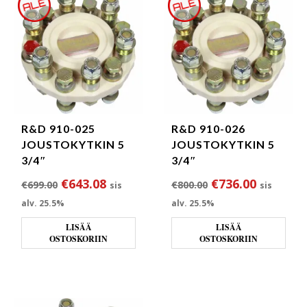
R&D 910-025
R&D 910-026
JOUSTOKYTKIN 5
JOUSTOKYTKIN 5
3/4″
3/4″
Alkuperäinen hinta oli: €699.00.
Nykyinen hinta on: €643.08.
Alkuperäinen hin
Nykyinen
€
643.08
€
736.00
€
699.00
€
800.00
sis
sis
alv. 25.5%
alv. 25.5%
LISÄÄ
LISÄÄ
OSTOSKORIIN
OSTOSKORIIN