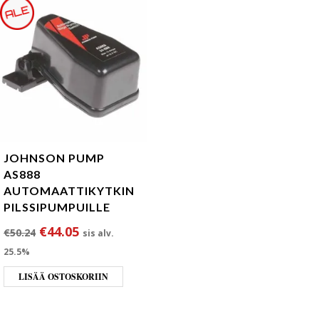
JOHNSON PUMP
AS888
AUTOMAATTIKYTKIN
PILSSIPUMPUILLE
Alkuperäinen hinta oli: €50.24.
Nykyinen hinta on: €44.05.
€
44.05
€
50.24
sis alv.
25.5%
LISÄÄ OSTOSKORIIN