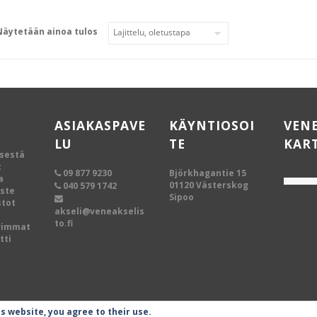
Näytetään ainoa tulos
ASIAKASPAVE
KÄYNTIOSOI
VEN
LU
TE
KAR
ksestä
t
09 877 9230
Björkhagantie 15
a
01120 Västerskog
040 579 1742
oste
Sipoo
tot
akseli@veneakselis
to.fi
vimmat
tti
is website, you agree to their use.