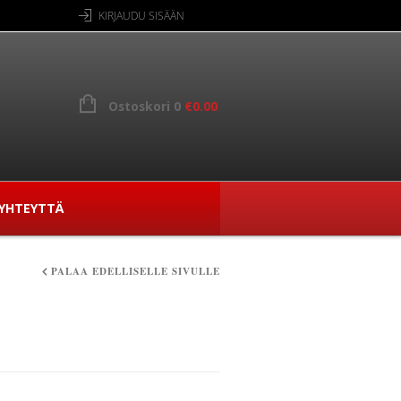
KIRJAUDU SISÄÄN
Ostoskori 0
€
0.00
YHTEYTTÄ
PALAA EDELLISELLE SIVULLE