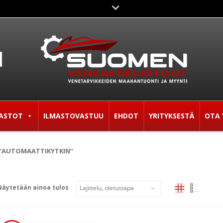
ASTOT
ILMASTOVASTUU
EHDOT
YRITYKSESTÄ
OTA 
 “AUTOMAATTIKYTKIN”
Näytetään ainoa tulos