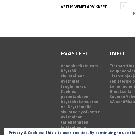
+
VETUS VENETARVIKKEET
EVÄSTEET
INFO
Veneakselisto.com
Tietoa yrity
käyttää
Kauppaehdo
sivustollaan
Tietosuoja- j
evästeitä
rekisterisel
(englanniksi:
Lomahuoneis
Cookies)
Himoksella
parantaakseen
Suomen Vah
käyttökokemustan
AA-sertifikaa
ne. Käyttämällä
sivustoa hyväksytte
evästeiden
tallentamisen
laitteellenne.
Privacy & Cookies: This site uses cookies. By continuing to use th