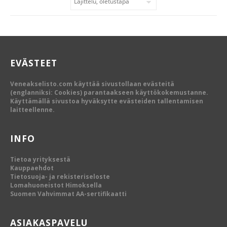
EVÄSTEET
Veneakselisto.com käyttää sivustollaan evästeitä
(englanniksi: Cookies) parantaakseen käyttökokemustanne.
Käyttämällä sivustoa hyväksytte evästeiden tallentamisen
laitteellenne.
INFO
Tietoa yrityksestä
Kauppaehdot
Tietosuoja- ja rekisteriseloste
Lomahuoneistot Himoksella
Suomen Vahvimmat AA-sertifikaatti
ASIAKASPAVELU