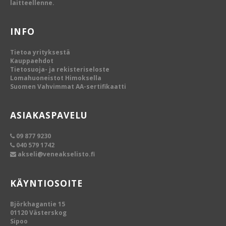
laitteellenne.
INFO
Tietoa yrityksestä
Kauppaehdot
Tietosuoja- ja rekisteriseloste
Lomahuoneistot Himoksella
Suomen Vahvimmat AA-sertifikaatti
ASIAKASPAVELU
09 877 9230
040 579 1742
akseli@veneakselisto.fi
KÄYNTIOSOITE
Björkhagantie 15
01120 Västerskog
Sipoo