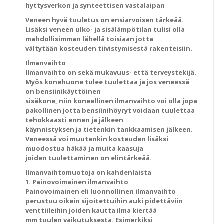
hyttysverkon ja synteettisen vastalaipan
Veneen hyvä tuuletus on ensiarvoisen tärkeää.
Lisäksi veneen ulko- ja sisälämpötilan tulisi olla
mahdollisimman lähellä toisiaan jotta
vältytään kosteuden tiivistymisestä rakenteisiin.
Ilmanvaihto
Ilmanvaihto on sekä mukavuus- että terveystekijä.
Myös konehuone tulee tuulettaa ja jos veneessä
on bensiinikäyttöinen
sisäkone, niin koneellinen ilmanvaihto voi olla jopa
pakollinen jotta bensiinihöyryt voidaan tuulettaa
tehokkaasti ennen ja jälkeen
käynnistyksen ja tietenkin tankkaamisen jälkeen.
Veneessä voi muutenkin kosteuden lisäksi
muodostua häkää ja muita kaasuja
joiden tuulettaminen on elintärkeää.
Ilmanvaihtomuotoja on kahdenlaista
1. Painovoimainen ilmanvaihto
Painovoimainen eli luonnollinen ilmanvaihto
perustuu oikein sijoitettuihin auki pidettäviin
venttiileihin joiden kautta ilma kiertää
mm tuulen vaikutuksesta. Esimerkiksi