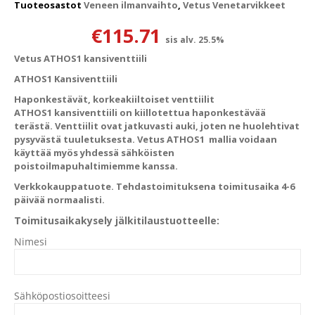
Tuoteosastot
Veneen ilmanvaihto
,
Vetus Venetarvikkeet
€
115.71
sis alv. 25.5%
Vetus ATHOS1 kansiventtiili
ATHOS1 Kansiventtiili
Haponkestävät, korkeakiiltoiset venttiilit
ATHOS1 kansiventtiili on kiillotettua haponkestävää
terästä. Venttiilit ovat jatkuvasti auki, joten ne huolehtivat
pysyvästä tuuletuksesta. Vetus ATHOS1 mallia voidaan
käyttää myös yhdessä sähköisten
poistoilmapuhaltimiemme kanssa.
Verkkokauppatuote. Tehdastoimituksena toimitusaika 4-6
päivää normaalisti.
Toimitusaikakysely jälkitilaustuotteelle:
Nimesi
Sähköpostiosoitteesi