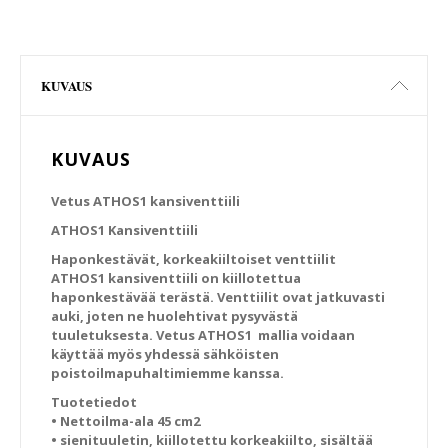
KUVAUS
KUVAUS
Vetus ATHOS1 kansiventtiili
ATHOS1 Kansiventtiili
Haponkestävät, korkeakiiltoiset venttiilit
ATHOS1 kansiventtiili on kiillotettua
haponkestävää terästä. Venttiilit ovat jatkuvasti
auki, joten ne huolehtivat pysyvästä
tuuletuksesta. Vetus ATHOS1 mallia voidaan
käyttää myös yhdessä sähköisten
poistoilmapuhaltimiemme kanssa.
Tuotetiedot
• Nettoilma-ala 45 cm2
• sienituuletin, kiillotettu korkeakiilto, sisältää