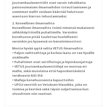
joutsenkaulaventtiilit ovat varsin tehokkaita
painovoimaisen ilmanvaihdon toteuttamiseen ja
useimmat mallit voidaan kääntää haluttuun
asentoon kierron tehostamiseksi.
2. Koneellinen ilmanvaihto
Koneellinen ilmanvaihto toimii nimensä mukaisesti
sähkökäyttöisillä puhaltimilla. Varsinkin
konehuone pitää tuulettaa huolellisesti
varsinkin jos kyseessä on bensiinimoottori.
Monta hyvää syytä valita VETUS ilmanvaihto
• Paljon vaihtoehtoja ja korkea laatu on tae hyvälle
sisäilmalle
• Puhaltimet ovat sertifioituja ja kipinäsuojattuja
• VETUS joutsenkaulaventtiilejä on montaa eri
mallia, sekä muovisina että haponkestävästä
teräksestä AISI 316
• Malleja konehuoneesta kajuuttoihin
• UFO2-venttiili on Vetuksen klassikko, joka on
toimiva ja kestävä sekä täysin suljettavissa kun
olosuhteet niin vaativat.