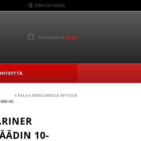
KIRJAUDU SISÄÄN
Ostoskori 0
€
0.00
YHTEYTTÄ
PALAA EDELLISELLE SIVULLE
966-06
RINER
ÄÄDIN 10-