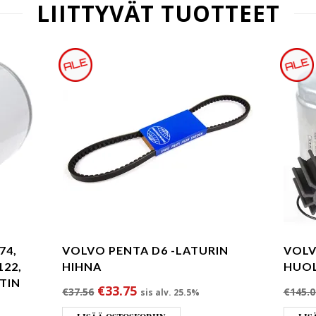
LIITTYVÄT TUOTTEET
74,
VOLVO PENTA D6 -LATURIN
VOLV
122,
HIHNA
HUO
TIN
Alkuperäinen hinta oli: €37.56.
Nykyinen hinta on: €33.75.
€
33.75
€
37.56
€
145.0
sis alv. 25.5%