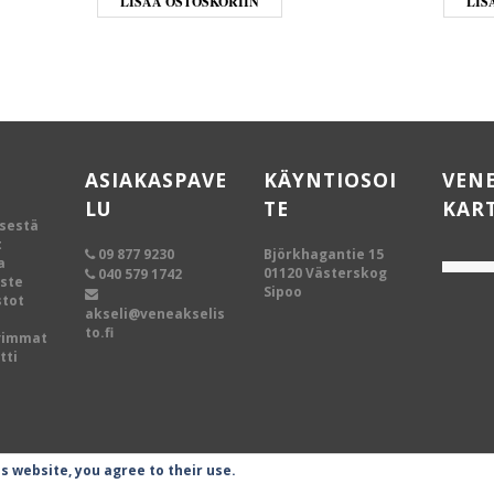
LISÄÄ OSTOSKORIIN
LIS
ASIAKASPAVE
KÄYNTIOSOI
VEN
LU
TE
KAR
ksestä
t
09 877 9230
Björkhagantie 15
a
01120 Västerskog
040 579 1742
oste
Sipoo
tot
akseli@veneakselis
to.fi
vimmat
tti
is website, you agree to their use.