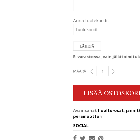
Anna tuotekoodi:
Ei varastossa, vain jälkitoimitu
MÄÄRÄ
MERCURY/MARINER JÄNNIT
LISÄÄ OSTOSKORI
Avainsanat
huolto-osat
,
jännit
perämoottori
SOCIAL