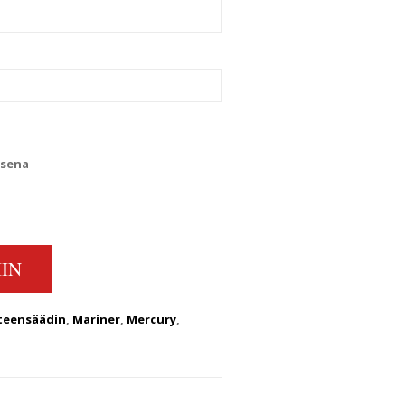
ksena
TEENSÄÄDIN 10-200HV 1966-06 QUANTITY
IN
teensäädin
,
Mariner
,
Mercury
,