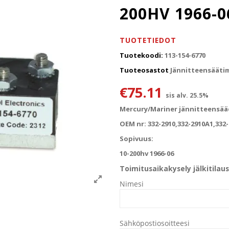
200HV 1966-0
TUOTETIEDOT
Tuotekoodi:
113-154-6770
Tuoteosastot
Jännitteensääti
€
75.11
sis alv. 25.5%
Mercury/Mariner jännitteensää
OEM nr: 332-2910,332-2910A1,332-
Sopivuus:
10-200hv 1966-06
Toimitusaikakysely jälkitilaus
Nimesi
Sähköpostiosoitteesi