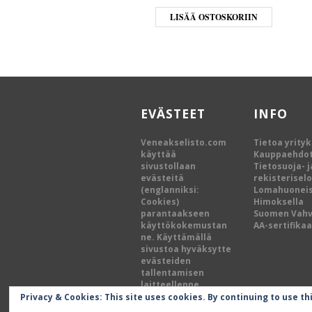
LISÄÄ OSTOSKORIIN
EVÄSTEET
INFO
Veneakselisto.com
Tietoa yrity
käyttää
Kauppaehdo
sivustollaan
Tietosuoja- j
evästeitä
rekisterisel
(englanniksi:
Lomahuoneis
Cookies)
Himoksella
parantaakseen
Suomen Vah
käyttökokemustan
AA-sertifikaa
ne. Käyttämällä
sivustoa hyväksytte
evästeiden
tallentamisen
laitteellenne.
Privacy & Cookies: This site uses cookies. By continuing to use th