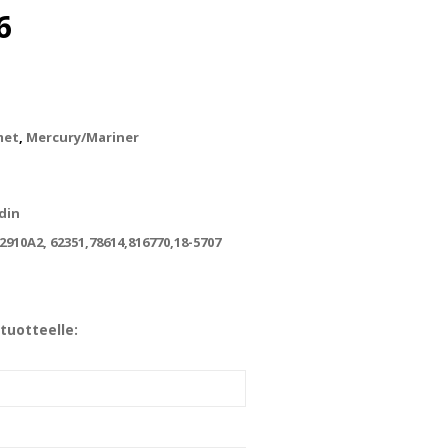
6
met
,
Mercury/Mariner
din
2910A2, 62351,78614,816770,18-5707
tuotteelle: