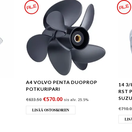
A4 VOLVO PENTA DUOPROP
14 3
POTKURIPARI
RST 
Alkuperäinen hinta oli: €633.50.
Nykyinen hinta on: €570.00
SUZU
€
570.00
€
633.50
sis alv. 25.5%
oli: €712.00.
nta on: €676.40.
€
710.0
LISÄÄ OSTOSKORIIN
LIS