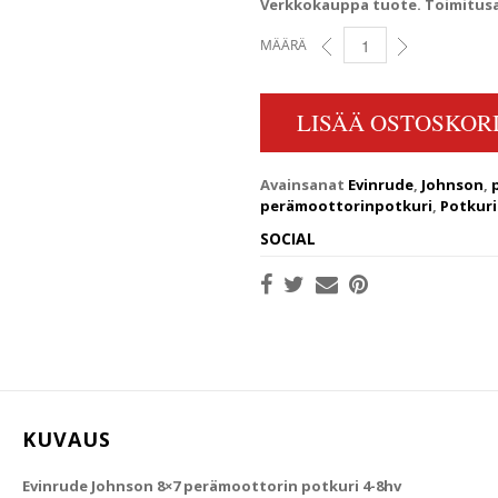
Verkkokauppa tuote. Toimitusai
MÄÄRÄ
8X7 EVINRUDE JOHNSON 
LISÄÄ OSTOSKORI
Avainsanat
Evinrude
,
Johnson
,
perämoottorinpotkuri
,
Potkuri
SOCIAL
KUVAUS
Evinrude Johnson 8×7 perämoottorin potkuri 4-8hv