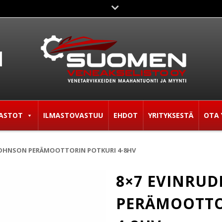
ASTOT
ILMASTOVASTUU
EHDOT
YRITYKSESTÄ
OTA 
 JOHNSON PERÄMOOTTORIN POTKURI 4-8HV
8×7 EVINRUD
PERÄMOOTTO