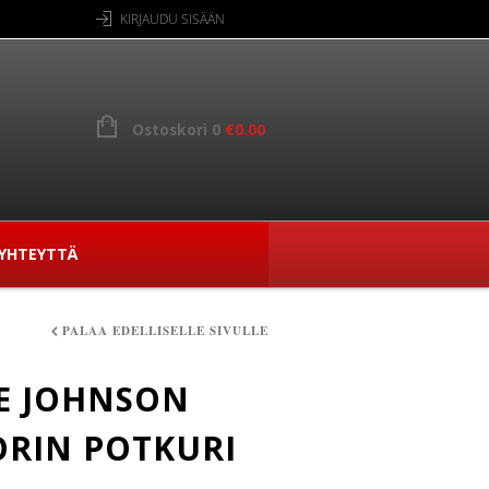
KIRJAUDU SISÄÄN
Ostoskori 0
€
0.00
YHTEYTTÄ
PALAA EDELLISELLE SIVULLE
E JOHNSON
RIN POTKURI