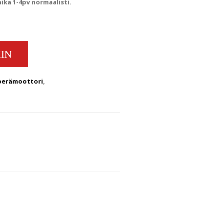
ka 1-4pv normaalisti.
PERÄMOOTTORIN POTKURI 4-8HV QUANTITY
IN
perämoottori
,