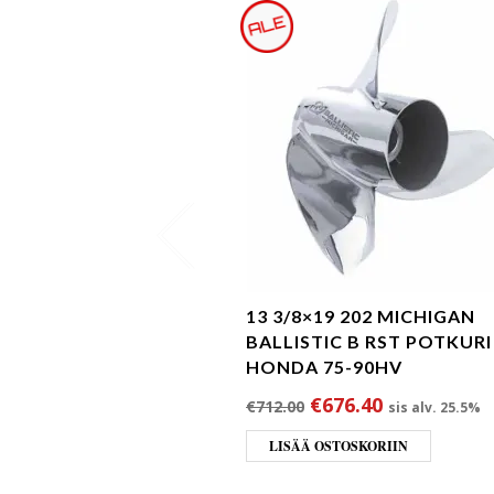
13 3/8×19 202 MICHIGAN
BALLISTIC B RST POTKURI
HONDA 75-90HV
Alkuperäinen hinta 
Nykyinen hi
€
676.40
€
712.00
sis alv. 25.5%
LISÄÄ OSTOSKORIIN