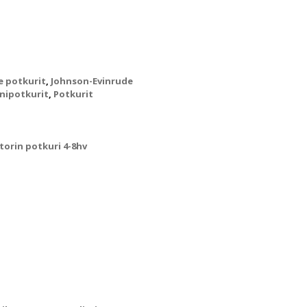
e potkurit
,
Johnson-Evinrude
nipotkurit
,
Potkurit
orin potkuri 4-8hv