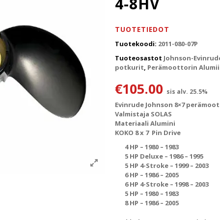
4-8HV
TUOTETIEDOT
Tuotekoodi:
2011-080-07P
Tuoteosastot
Johnson-Evinrud
potkurit
,
Perämoottorin Alumii
€
105.00
sis alv. 25.5%
Evinrude Johnson 8×7 perämoott
Valmistaja SOLAS
Materiaali Alumini
KOKO 8 x 7 Pin Drive
4 HP – 1980 – 1983
5 HP Deluxe – 1986 – 1995
5 HP 4-Stroke – 1999 – 2003
6 HP – 1986 – 2005
6 HP 4-Stroke – 1998 – 2003
5 HP – 1980 – 1983
8 HP – 1986 – 2005