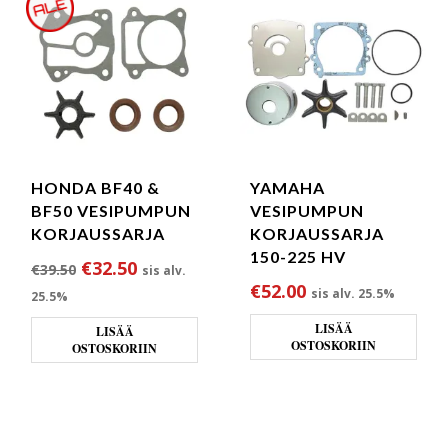
HONDA BF40 &
YAMAHA
BF50 VESIPUMPUN
VESIPUMPUN
KORJAUSSARJA
KORJAUSSARJA
150-225 HV
Alkuperäinen hinta oli: €39.50.
Nykyinen hinta on: €32.50.
€
32.50
€
39.50
sis alv.
€
52.00
sis alv. 25.5%
25.5%
LISÄÄ
LISÄÄ
OSTOSKORIIN
OSTOSKORIIN