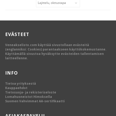
EVÄSTEET
Veneakselisto.com käyttää sivustollaan evästeitä
(englanniksi: Cookies) parantaakseen käyttökokemustanne.
Käyttämällä sivustoa hyväksytte evästeiden tallentamisen
laitteellenne.
INFO
Tietoa yrityksestä
Kauppaehdot
Tietosuoja- ja rekisteriseloste
Lomahuoneistot Himoksella
Suomen Vahvimmat AA-sertifikaatti
ASIAKASPAVELU