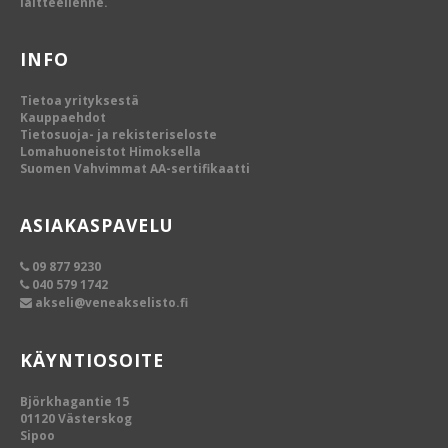
laitteellenne.
INFO
Tietoa yrityksestä
Kauppaehdot
Tietosuoja- ja rekisteriseloste
Lomahuoneistot Himoksella
Suomen Vahvimmat AA-sertifikaatti
ASIAKASPAVELU
09 877 9230
040 579 1742
akseli@veneakselisto.fi
KÄYNTIOSOITE
Björkhagantie 15
01120 Västerskog
Sipoo