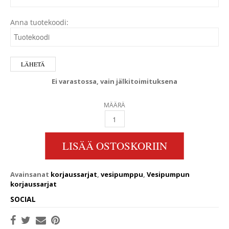
Anna tuotekoodi:
Ei varastossa, vain jälkitoimituksena
MÄÄRÄ
YAMAHA VESIPUMPUN KORJAUSSARJA 150-25
LISÄÄ OSTOSKORIIN
Avainsanat
korjaussarjat
,
vesipumppu
,
Vesipumpun
korjaussarjat
SOCIAL