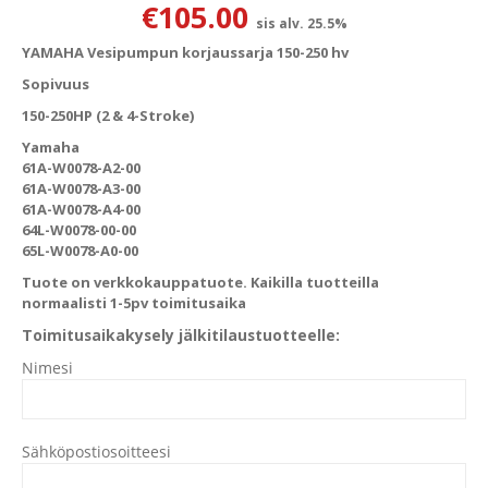
€
105.00
sis alv. 25.5%
YAMAHA Vesipumpun korjaussarja 150-250 hv
Sopivuus
150-250HP (2 & 4-Stroke)
Yamaha
61A-W0078-A2-00
61A-W0078-A3-00
61A-W0078-A4-00
64L-W0078-00-00
65L-W0078-A0-00
Tuote on verkkokauppatuote. Kaikilla tuotteilla
normaalisti 1-5pv toimitusaika
Toimitusaikakysely jälkitilaustuotteelle:
Nimesi
Sähköpostiosoitteesi