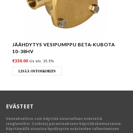
JÄÄHDYTYS VESIPUMPPU BETA-KUBOTA
10-38HV
€
330.00
sis alv. 25.5%
LISÄÄ OSTOSKORIIN
EVÄSTEET
Veneakselisto.com käyttää sivustollaan evästeitä
(englanniksi: Cookies) parantaakseen käyttökokemustanne.
Käyttämällä sivustoa hyväksytte evästeiden tallentamisen