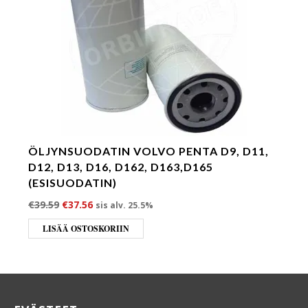
ÖLJYNSUODATIN VOLVO PENTA D9, D11,
D12, D13, D16, D162, D163,D165
(ESISUODATIN)
Alkuperäinen hinta oli: €39.59.
Nykyinen hinta on: €37.56.
€
39.59
€
37.56
sis alv. 25.5%
LISÄÄ OSTOSKORIIN