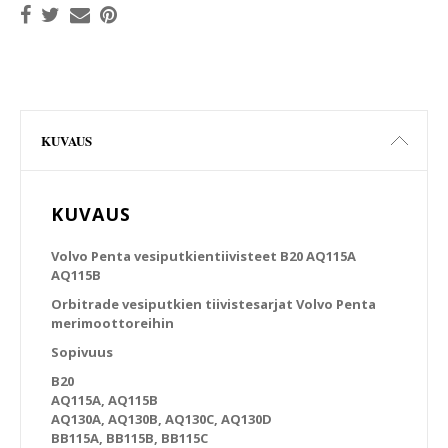
KUVAUS
KUVAUS
Volvo Penta vesiputkientiivisteet B20 AQ115A
AQ115B
Orbitrade vesiputkien tiivistesarjat Volvo Penta
merimoottoreihin
Sopivuus
B20
AQ115A, AQ115B
AQ130A, AQ130B, AQ130C, AQ130D
BB115A, BB115B, BB115C