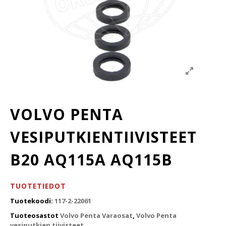
VOLVO PENTA
VESIPUTKIENTIIVISTEET
B20 AQ115A AQ115B
TUOTETIEDOT
Tuotekoodi:
117-2-22061
Tuoteosastot
Volvo Penta Varaosat
,
Volvo Penta
vesiputkien tiivisteet