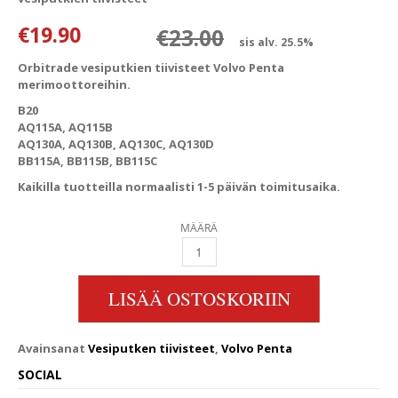
Alkuperäinen 
Nykyinen hint
€
19.90
€
23.00
sis alv. 25.5%
Orbitrade vesiputkien tiivisteet Volvo Penta
merimoottoreihin.
B20
AQ115A, AQ115B
AQ130A, AQ130B, AQ130C, AQ130D
BB115A, BB115B, BB115C
Kaikilla tuotteilla normaalisti 1-5 päivän toimitusaika.
MÄÄRÄ
VOLVO PENTA VESIPUTKIENTIIVISTEET B20 
LISÄÄ OSTOSKORIIN
Avainsanat
Vesiputken tiivisteet
,
Volvo Penta
SOCIAL