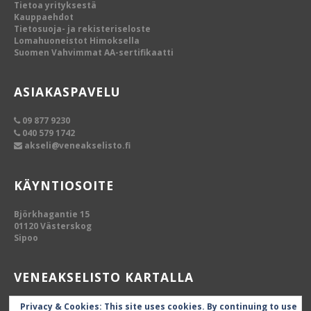
Tietoa yrityksestä
Kauppaehdot
Tietosuoja- ja rekisteriseloste
Lomahuoneistot Himoksella
Suomen Vahvimmat AA-sertifikaatti
ASIAKASPAVELU
09 877 9230
040 579 1742
akseli@veneakselisto.fi
KÄYNTIOSOITE
Björkhagantie 15
01120 Västerskog
Sipoo
VENEAKSELISTO KARTALLA
Privacy & Cookies: This site uses cookies. By continuing to use