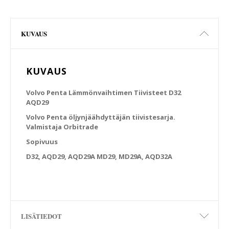
KUVAUS
KUVAUS
Volvo Penta Lämmönvaihtimen Tiivisteet D32
AQD29
Volvo Penta öljynjäähdyttäjän tiivistesarja.
Valmistaja Orbitrade
Sopivuus
D32, AQD29, AQD29A MD29, MD29A, AQD32A
LISÄTIEDOT