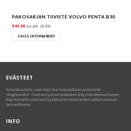
PAKOSARJAN TIIVISTE VOLVO PENTA B30
€
43.00
sis alv. 25.5%
LISÄÄ OSTOSKORIIN
EVÄSTEET
Veneakselisto.com käyttää sivustollaan evästeitä
(englanniksi: Cookies) parantaakseen käyttökokemustanne.
Käyttämällä sivustoa hyväksytte evästeiden tallentamisen
laitteellenne.
INFO