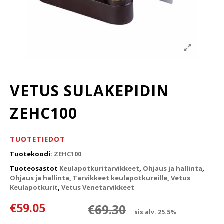
VETUS SULAKEPIDIN
ZEHC100
TUOTETIEDOT
Tuotekoodi:
ZEHC100
Tuoteosastot
Keulapotkuritarvikkeet
,
Ohjaus ja hallinta
,
Ohjaus ja hallinta
,
Tarvikkeet keulapotkureille
,
Vetus
Keulapotkurit
,
Vetus Venetarvikkeet
Alkuperäinen 
Nykyinen hint
€
59.05
€
69.30
sis alv. 25.5%