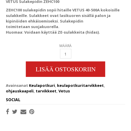
VETUS Sulakepidin ZEHC100
ZEHC100 sulakepidin sopii hitaille VETUS 40-500A kokoisille
sulakkeille. Sulakkeet ovat lasikuoren sisällä palon ja
kipinöiden ehkäisemiseksi. Sulakepidin
toimitetaan suojakuorella.
Huomaa: Voidaan käyttää ZE-sulakkeita (hidas).
MÄÄRÄ
VETUS SULAKEPIDIN ZEHC100 QUANTITY
LISÄÄ OSTOSKORIIN
Avainsanat
Keulapotkuri
,
keulapotkuritarvikkeet
,
ohjauskaapeli
,
tarvikkeet
,
Vetus
SOCIAL