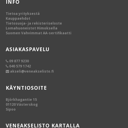
INFO
Tietoa yrityksestä
Kauppaehdot
Tietosuoja- ja rekisteriseloste
Lomahuoneistot Himoksella
Suomen Vahvimmat AA-sertifikaatti
ASIAKASPAVELU
09 877 9230
040 579 1742
akseli@veneakselisto.fi
KÄYNTIOSOITE
Björkhagantie 15
01120 Västerskog
Sipoo
VENEAKSELISTO KARTALLA