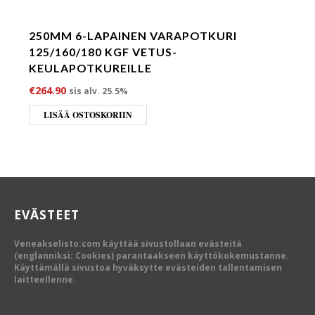
250MM 6-LAPAINEN VARAPOTKURI
125/160/180 KGF VETUS-
KEULAPOTKUREILLE
€
264.90
sis alv. 25.5%
LISÄÄ OSTOSKORIIN
EVÄSTEET
Veneakselisto.com käyttää sivustollaan evästeitä
(englanniksi: Cookies) parantaakseen käyttökokemustanne.
Käyttämällä sivustoa hyväksytte evästeiden tallentamisen
laitteellenne.