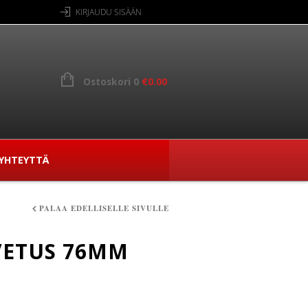
KIRJAUDU SISÄÄN
Ostoskori 0
€
0.00
YHTEYTTÄ
PALAA EDELLISELLE SIVULLE
VETUS 76MM