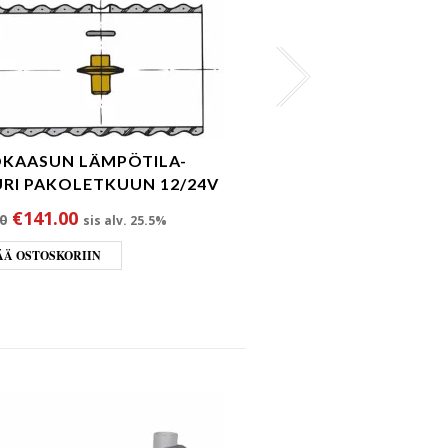
KAASUN LÄMPÖTILA-
PAKOKAASUN LÄMPÖ
RI PAKOLETKUUN 12/24V
ANTURI ÄÄNENVAIM
Alkuperäinen hinta oli: €161.50.
Nykyinen hinta on: €141.00.
Alkuperäinen h
Nykyin
€
141.00
€
153.00
0
€
166.50
sis alv. 25.5%
sis alv.
ÄÄ OSTOSKORIIN
LISÄÄ OSTOSKORIIN