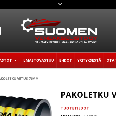
ASTOT
ILMASTOVASTUU
EHDOT
YRITYKSESTÄ
OTA 
AKOLETKU VETUS 76MM
PAKOLETKU 
TUOTETIEDOT
Tuotekoodi:
Slang75