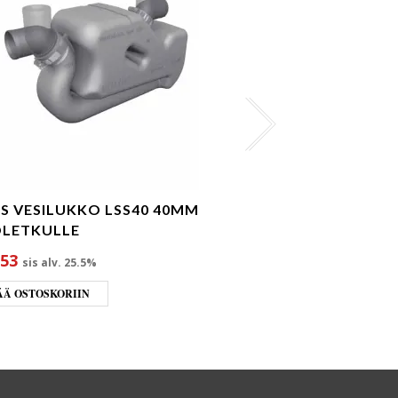
S VESILUKKO LSS40 40MM
VETUS VESILUKKO L
LETKULLE
90MM PAKOLETKULL
.
Alkuperäinen h
Nykyin
.53
€
514.12
€
612.05
sis alv. 25.5%
sis alv.
ÄÄ OSTOSKORIIN
LISÄÄ OSTOSKORIIN