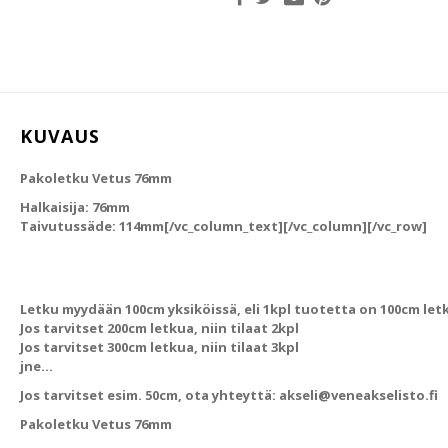
KUVAUS
Pakoletku Vetus 76mm
Halkaisija: 76mm
Taivutussäde: 114mm[/vc_column_text][/vc_column][/vc_row]
Letku myydään 100cm yksiköissä, eli 1kpl tuotetta on 100cm let
Jos tarvitset 200cm letkua, niin tilaat 2kpl
Jos tarvitset 300cm letkua, niin tilaat 3kpl
jne…
Jos tarvitset esim. 50cm, ota yhteyttä: akseli@veneakselisto.fi
Pakoletku Vetus 76mm