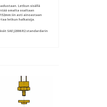
adustaan. Letkun sisällä
entää omalta osaltaan
 152mm:iin asti ainoastaan
rtaa letkun halkaisija.
ävät SAE J2006 R2 standardarin