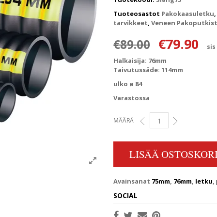
Tuoteosastot
Pakokaasuletku
tarvikkeet
,
Veneen Pakoputkis
Alkuperäi
Ny
€
79.90
€
89.00
sis
Halkaisija: 76mm
Taivutussäde: 114mm
ulko ø 84
Varastossa
MÄÄRÄ
PAKOLETKU VETUS 76MM 
LISÄÄ OSTOSKORI
Avainsanat
75mm
,
76mm
,
letku
,
SOCIAL