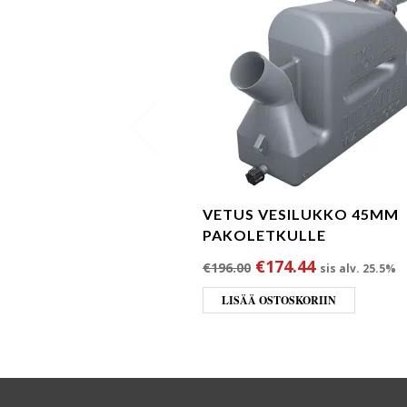
VETUS VESILUKKO 45MM
PAKOLETKULLE
Alkuperäinen hinta 
Nykyinen hi
€
174.44
€
196.00
sis alv. 25.5%
LISÄÄ OSTOSKORIIN