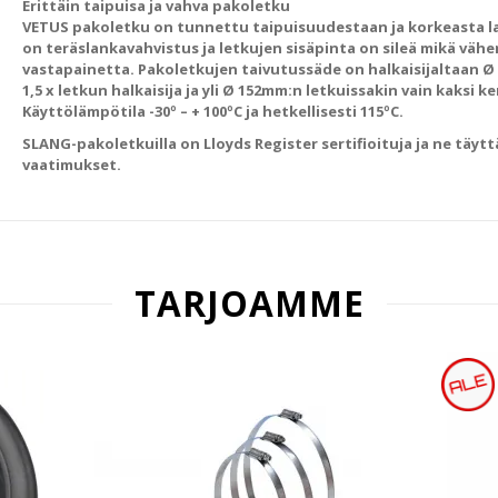
Erittäin taipuisa ja vahva pakoletku
VETUS pakoletku on tunnettu taipuisuudestaan ja korkeasta la
on teräslankavahvistus ja letkujen sisäpinta on sileä mikä väh
vastapainetta. Pakoletkujen taivutussäde on halkaisijaltaan Ø
1,5 x letkun halkaisija ja yli Ø 152mm:n letkuissakin vain kaksi ke
Käyttölämpötila -30º – + 100ºC ja hetkellisesti 115ºC.
SLANG-pakoletkuilla on Lloyds Register sertifioituja ja ne täytt
vaatimukset.
TARJOAMME