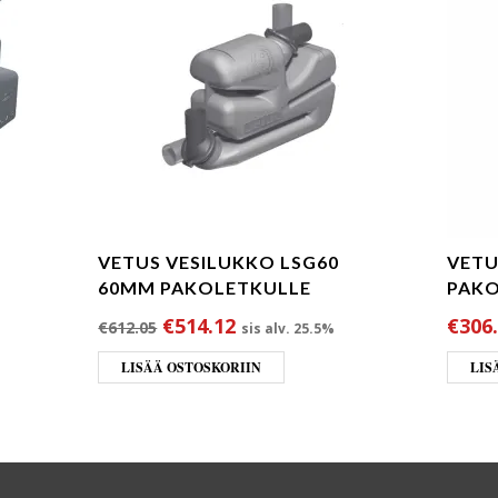
VETUS VESILUKKO LSG60
VETU
60MM PAKOLETKULLE
PAKO
oli: €196.00.
nta on: €174.44.
Alkuperäinen hinta oli: €612.05.
Nykyinen hinta on: €514.12
€
514.12
€
306
€
612.05
sis alv. 25.5%
LISÄÄ OSTOSKORIIN
LIS