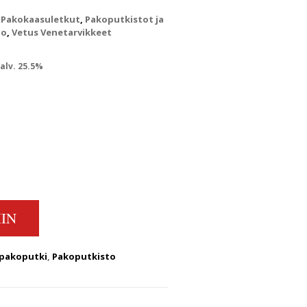
,
Pakokaasuletkut
,
Pakoputkistot ja
to
,
Vetus Venetarvikkeet
nen hinta oli: €89.00.
kyinen hinta on: €79.90.
 alv. 25.5%
QUANTITY
IN
pakoputki
,
Pakoputkisto