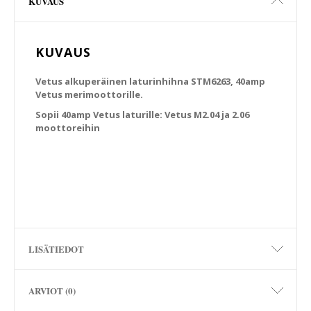
KUVAUS
KUVAUS
Vetus alkuperäinen laturinhihna STM6263, 40amp
Vetus merimoottorille.
Sopii 40amp Vetus laturille: Vetus M2.04 ja 2.06
moottoreihin
LISÄTIEDOT
ARVIOT (0)