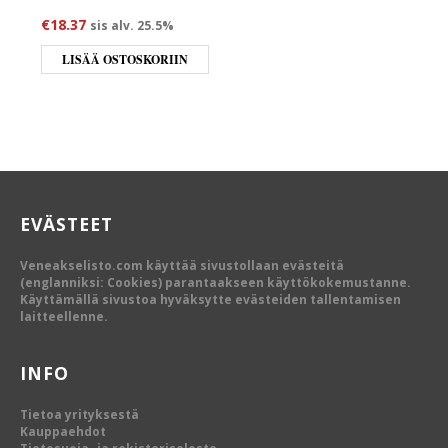
€
18.37
sis alv. 25.5%
LISÄÄ OSTOSKORIIN
EVÄSTEET
Veneakselisto.com käyttää sivustollaan evästeitä
(englanniksi: Cookies) parantaakseen käyttökokemustanne.
Käyttämällä sivustoa hyväksytte evästeiden tallentamisen
laitteellenne.
INFO
Tietoa yrityksestä
Kauppaehdot