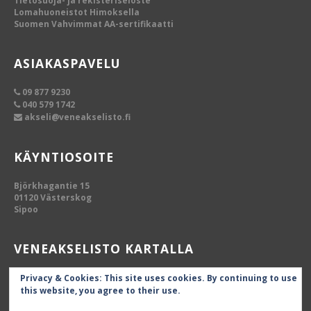
Tietosuoja- ja rekisteriseloste
Lomahuoneistot Himoksella
Suomen Vahvimmat AA-sertifikaatti
ASIAKASPAVELU
09 877 9230
040 579 1742
akseli@veneakselisto.fi
KÄYNTIOSOITE
Björkhagantie 15
01120 Västerskog
Sipoo
VENEAKSELISTO KARTALLA
Privacy & Cookies: This site uses cookies. By continuing to use
this website, you agree to their use.