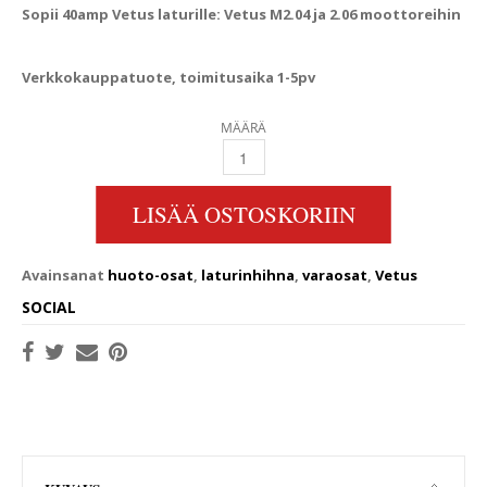
Sopii 40amp Vetus laturille: Vetus M2.04 ja 2.06 moottoreihin
Verkkokauppatuote, toimitusaika 1-5pv
MÄÄRÄ
VETUS LATURINHIHNA STM6263 QUANTITY
LISÄÄ OSTOSKORIIN
Avainsanat
huoto-osat
,
laturinhihna
,
varaosat
,
Vetus
SOCIAL