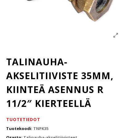
TALINAUHA-
AKSELITIIVISTE 35MM,
KIINTEÄ ASENNUS R
11/2″ KIERTEELLÄ
TUOTETIEDOT
Tuotekoodi:
TNPK35
Osasto:
Talinauha-akselitiivisteet