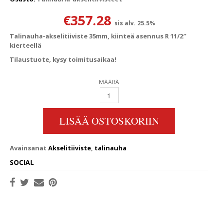
€
357.28
sis alv. 25.5%
Talinauha-akselitiiviste 35mm, kiinteä asennus R 11/2″
kierteellä
Tilaustuote, kysy toimitusaikaa!
MÄÄRÄ
TALINAUHA-AKSELITIIVISTE 35MM, KIINTEÄ A
LISÄÄ OSTOSKORIIN
Avainsanat
Akselitiiviste
,
talinauha
SOCIAL