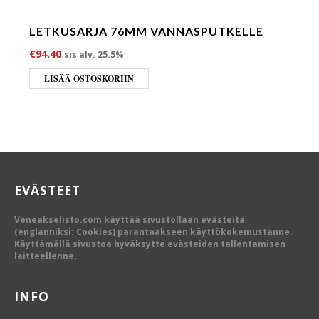
LETKUSARJA 76MM VANNASPUTKELLE
€
94.40
sis alv. 25.5%
LISÄÄ OSTOSKORIIN
EVÄSTEET
Veneakselisto.com käyttää sivustollaan evästeitä
(englanniksi: Cookies) parantaakseen käyttökokemustanne.
Käyttämällä sivustoa hyväksytte evästeiden tallentamisen
laitteellenne.
INFO