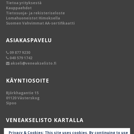
Tietoa yrityksestä
Kauppaehdot
Tietosuoja- ja rekisteriseloste
Lomahuoneistot Himoksella
Suomen Vahvimmat AA-sertifikaatti
ASIAKASPAVELU
09 877 9230
040 579 1742
akseli@veneakselisto.fi
KÄYNTIOSOITE
Björkhagantie 15
01120 Västerskog
Sipoo
VENEAKSELISTO KARTALLA
Privacy & Cookies: This site uses cookies. By continuing to use