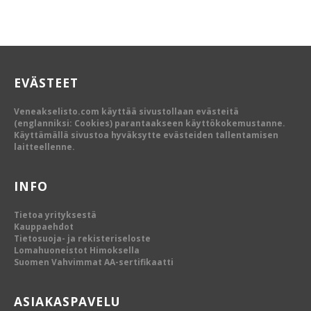
EVÄSTEET
Veneakselisto.com käyttää sivustollaan evästeitä
(englanniksi: Cookies) parantaakseen käyttökokemustanne.
Käyttämällä sivustoa hyväksytte evästeiden tallentamisen
laitteellenne.
INFO
Tietoa yrityksestä
Kauppaehdot
Tietosuoja- ja rekisteriseloste
Lomahuoneistot Himoksella
Suomen Vahvimmat AA-sertifikaatti
ASIAKASPAVELU