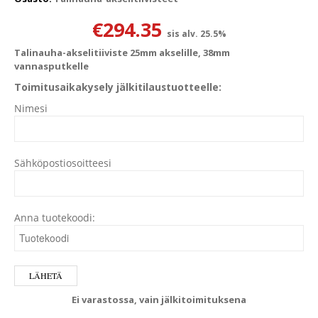
€
294.35
sis alv. 25.5%
Talinauha-akselitiiviste 25mm akselille, 38mm
vannasputkelle
Toimitusaikakysely jälkitilaustuotteelle:
Nimesi
Sähköpostiosoitteesi
Anna tuotekoodi:
Ei varastossa, vain jälkitoimituksena