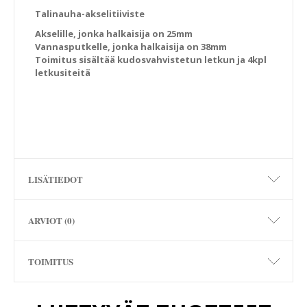
Talinauha-akselitiiviste
Akselille, jonka halkaisija on 25mm
Vannasputkelle, jonka halkaisija on 38mm
Toimitus sisältää kudosvahvistetun letkun ja 4kpl
letkusiteitä
LISÄTIEDOT
ARVIOT (0)
TOIMITUS