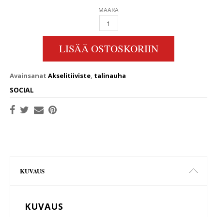
MÄÄRÄ
TALINAUHA-AKSELITIIVISTE 25MM AKSELILL
LISÄÄ OSTOSKORIIN
Avainsanat
Akselitiiviste
,
talinauha
SOCIAL
KUVAUS
KUVAUS