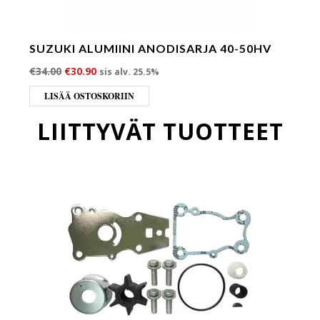
SUZUKI ALUMIINI ANODISARJA 40-50HV
Alkuperäinen hinta oli: €34.00.
Nykyinen hinta on: €30.90.
€
34.00
€
30.90
sis alv. 25.5%
LISÄÄ OSTOSKORIIN
LIITTYVÄT TUOTTEET