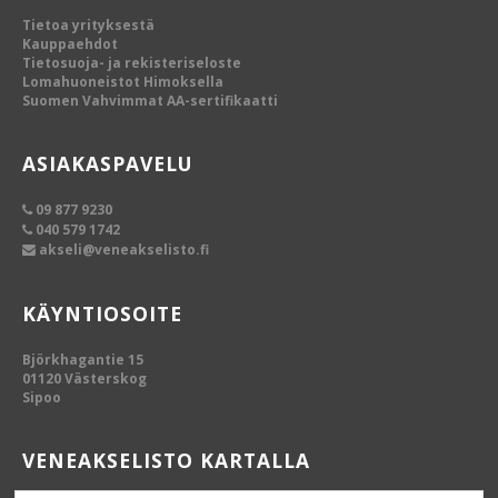
Tietoa yrityksestä
Kauppaehdot
Tietosuoja- ja rekisteriseloste
Lomahuoneistot Himoksella
Suomen Vahvimmat AA-sertifikaatti
ASIAKASPAVELU
09 877 9230
040 579 1742
akseli@veneakselisto.fi
KÄYNTIOSOITE
Björkhagantie 15
01120 Västerskog
Sipoo
VENEAKSELISTO KARTALLA