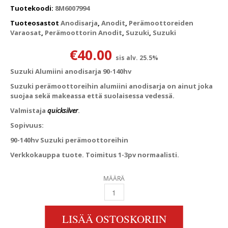
Tuotekoodi:
8M6007994
Tuoteosastot
Anodisarja
,
Anodit
,
Perämoottoreiden
Varaosat
,
Perämoottorin Anodit
,
Suzuki
,
Suzuki
€
40.00
sis alv. 25.5%
Suzuki Alumiini anodisarja 90-140hv
Suzuki perämoottoreihin alumiini anodisarja on ainut joka
suojaa sekä makeassa että suolaisessa vedessä.
Valmistaja
quicksilver
.
Sopivuus:
90-140hv Suzuki perämoottoreihin
Verkkokauppa tuote. Toimitus 1-3pv normaalisti.
MÄÄRÄ
SUZUKI ALUMIINI ANODISARJA 90-140HV QU
LISÄÄ OSTOSKORIIN