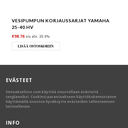
VESIPUMPUN KORJAUSSARJAT YAMAHA
25-40 HV
€
98.76
sis alv. 25.5%
LISÄÄ OSTOSKORIIN
EVÄSTEET
Veneakselisto.com käyttää sivustollaan evästeitä
(englanniksi: Cookies) parantaakseen käyttökokemustanne.
Käyttämällä sivustoa hyväksytte evästeiden tallentamisen
laitteellenne.
INFO