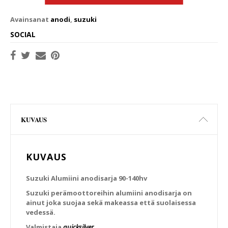
Avainsanat
anodi
,
suzuki
SOCIAL
KUVAUS
KUVAUS
Suzuki Alumiini anodisarja 90-140hv
Suzuki perämoottoreihin alumiini anodisarja on
ainut joka suojaa sekä makeassa että suolaisessa
vedessä.
Valmistaja
quicksilver
.