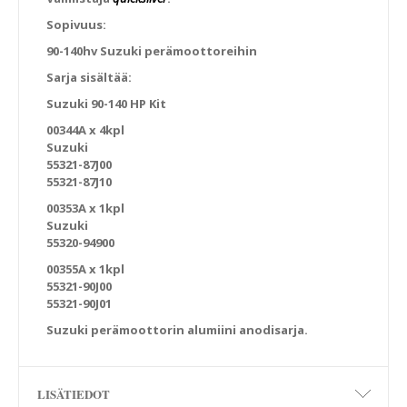
Sopivuus:
90-140hv Suzuki perämoottoreihin
Sarja sisältää:
Suzuki 90-140 HP Kit
00344A x 4kpl
Suzuki
55321-87J00
55321-87J10
00353A x 1kpl
Suzuki
55320-94900
00355A x 1kpl
55321-90J00
55321-90J01
Suzuki perämoottorin alumiini anodisarja.
LISÄTIEDOT