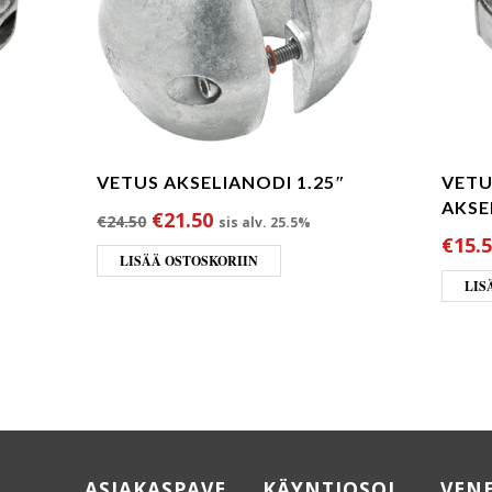
VETUS AKSELIANODI 1.25″
VETU
AKSE
Alkuperäinen hinta oli: €24.50.
Nykyinen hinta on: €21.50.
€
21.50
€
24.50
sis alv. 25.5%
€
15.
LISÄÄ OSTOSKORIIN
LIS
ASIAKASPAVE
KÄYNTIOSOI
VEN