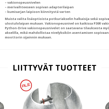
– vakionopeusnivelen
– merivaihteeseen sopivan adapterilaipan
– kumisarjan laipioon kiinnitystä varten
Muista valita lisäoptioista potkuriakselin halkaisija sekä sopi
ulostulolaipan mukaan. Vakionopeusnivel on kaikissa P30R vaki
Python-Drive vakionopeusnivelet on saatavana tilauksesta myös 
akselilla, mikä mahdollistaa nivelyksikön asentamisen sopivaan
moottorin sijainnin mukaan.
LIITTYVÄT TUOTTEET