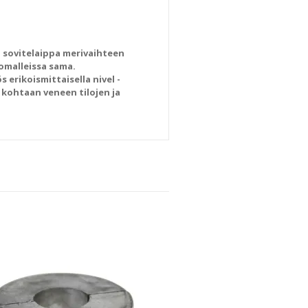
va sovitelaippa merivaihteen
omalleissa sama.
erikoismittaisella nivel -
 kohtaan veneen tilojen ja