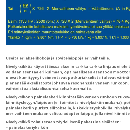
Useita eri akselikokoja ja sovitelaippoja eri vaihteille.
Nivelyksikköä käytettäessä akselin tarkka tarkka linjaus ei ole
voidaan asentaa eri kulmaan, optimaaliseen asentoon moottori
olevat kumityynyt vaimentavat potkuriakselista tulevat värinä
pienentää akselistosta johtuvaa resonanssia veneen runkoon. 
vaihteistoa aksiaalisuuntaiselta kuormalta.
Nivelyksikönn painelaakeri kiinnitetään veneen runkoon tuke
kiinnityslevyyn/laipioon (ei toimiteta nivelyksikön mukana), po
painelaakeriin puristusliitoksella, kitkakiristysholkilla. Nive
merivaihteen mukaan valittu adapterilaippa, jolla nivel kiinni
Nivelyksikkö toimitetaan täydellisenä pakettina sisältäen:
– painelaakeriyksikön