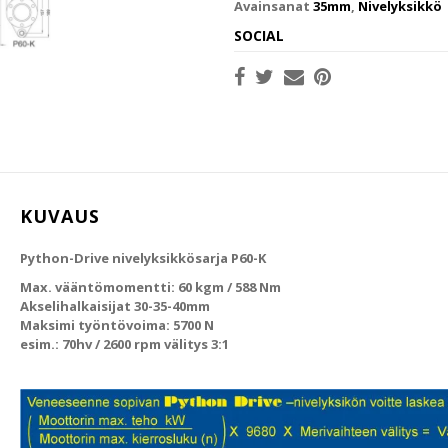
Avainsanat
35mm
,
Nivelyksikkö
SOCIAL
KUVAUS
Python-Drive nivelyksikkösarja P60-K
Max. vääntömomentti: 60 kgm / 588 Nm
Akselihalkaisijat 30-35-40mm
Maksimi työntövoima: 5700 N
esim.: 70hv / 2600 rpm välitys 3:1