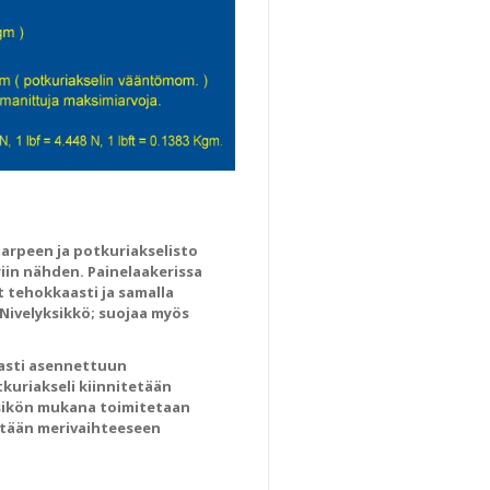
 tarpeen ja potkuriakselisto
in nähden. Painelaakerissa
t tehokkaasti ja samalla
Nivelyksikkö; suojaa myös
vasti asennettuun
tkuriakseli kiinnitetään
lyksikön mukana toimitetaan
tetään merivaihteeseen