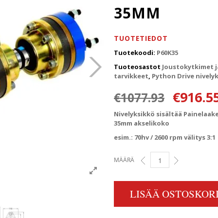
35MM
TUOTETIEDOT
Tuotekoodi:
P60K35
Tuoteosastot
Joustokytkimet j
tarvikkeet
,
Python Drive nively
Alkuper
€
916.5
€
1077.93
Nivelyksikkö sisältää Painelaake
35mm akselikoko
esim.: 70hv / 2600 rpm välitys 3:1
MÄÄRÄ
PYTHON-DRIVE NIVELYKSI
LISÄÄ OSTOSKORI