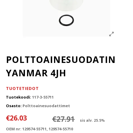
POLTTOAINESUODATIN
YANMAR 4JH
TUOTETIEDOT
Tuotekoodi:
117-3-55711
Osasto:
Polttoainesuodattimet
Alkuperäinen 
Nykyinen hint
€
26.03
€
27.91
sis alv. 25.5%
OEM nr: 129574-55711, 129574-55710