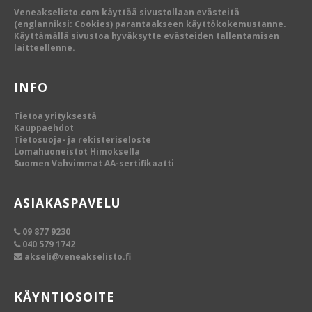
Veneakselisto.com käyttää sivustollaan evästeitä
(englanniksi: Cookies) parantaakseen käyttökokemustanne.
Käyttämällä sivustoa hyväksytte evästeiden tallentamisen
laitteellenne.
INFO
Tietoa yrityksestä
Kauppaehdot
Tietosuoja- ja rekisteriseloste
Lomahuoneistot Himoksella
Suomen Vahvimmat AA-sertifikaatti
ASIAKASPAVELU
09 877 9230
040 579 1742
akseli@veneakselisto.fi
KÄYNTIOSOITE