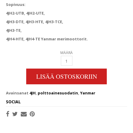
Sopivuus:
4JH2-UTB, 4JH2-UTE,
4JH3-DTE, 4JH3-HTE, 4JH3-TCE,
4JH3-TE,
4JH4-HTE, 4JH4-TE Yanmar merimoottorit.
MÄÄRÄ
POLTTOAINESUODATIN YANMAR 4JH QUANTI
LISÄÄ OSTOSKORIIN
Avainsanat
4JH
,
polttoainesuodatin
,
Yanmar
SOCIAL