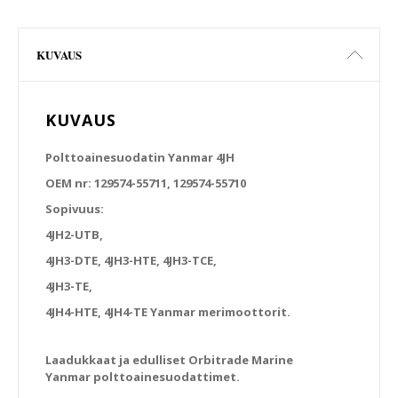
KUVAUS
KUVAUS
Polttoainesuodatin Yanmar 4JH
OEM nr: 129574-55711, 129574-55710
Sopivuus:
4JH2-UTB,
4JH3-DTE, 4JH3-HTE, 4JH3-TCE,
4JH3-TE,
4JH4-HTE, 4JH4-TE Yanmar merimoottorit.
Laadukkaat ja edulliset Orbitrade Marine
Yanmar polttoainesuodattimet.