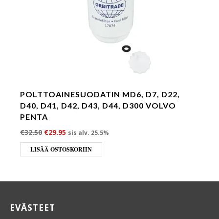
POLTTOAINESUODATIN MD6, D7, D22,
D40, D41, D42, D43, D44, D300 VOLVO
PENTA
Alkuperäinen hinta oli: €32.50.
Nykyinen hinta on: €29.95.
€
32.50
€
29.95
sis alv. 25.5%
LISÄÄ OSTOSKORIIN
EVÄSTEET