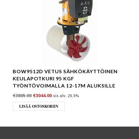
BOW9512D VETUS SÄHKÖKÄYTTÖINEN
KEULAPOTKURI 95 KGF
TYÖNTÖVOIMALLA 12-17M ALUKSILLE
Alkuperäinen hinta oli: €3805.00.
Nykyinen hinta on: €3044.00.
€
3805.00
€
3044.00
sis alv. 25.5%
LISÄÄ OSTOSKORIIN