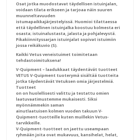
Osat jotka muodostavat täydellisen istuinjalan,
voidaan tilata erikseen ja tarjoaa näin suuren
muunneltavuuden
istumapaikkajärjestelyissä. Huomioi tilattaessa
että täydellinen istuinjalka koostuu kolmesta eri
osasta; istuinalustasta, jalasta ja pohjalevystä.
Pikakiinnityssarjan istuinjalat sopivat istuimiin
jossa reikäkuvio (S).
Kaikki Vetus veneistuimet toimitetaan
tehdastoimituksena!
V-Quipment – laadukkaat täydentävät tuotteet
VETUS V-Quipment tuoterymä sisältää tuotteita
jotka täydentävät Vetuksen omia järjestelmiä.
Tuotteet
on on huolellisesti valittu ja testattu omien
laatuvaatimustemme mukaisesti. Siksi
myönnämmekin saman
ainutlaatuisen kolmen vuoden takuun V-
Quipment-tuotteille kuten muillekin Vetus-
tarvikkeille.
V-Quipment-tuotteet on jaettu useampaan
ryhmään joita ovat mukavuus, kansihelat, helat,