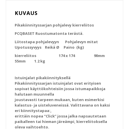
KUVAUS
Pikakiinnityssarjan pohjalevy kierreliitos
PCQBASET Ruostumatonta terästä.
Liitostapa pohjalevyyn Pohjalevyn mitat
Upotussyvyys Reikä Ø Paino (kg)
kierreliitos 174 x 174 90mm
55mm 1.2 kg
Istuinjalat pikakiinnityksellä
Pikakiinnityssarjan istuinjalat ovat erityisen
sopivat käyttökohteisiin jossa istumapaikkoja
halutaan muunnella
joustavasti tarpeen mukaan, kuten esimerkisi
kalastus- ja uisteluveneissä. Valittavana on kaksi
eri kiinnitystapaa:,
erittäin nopea “Click” jossa jalka napsautetaan
paikalleen tai hieman järeämpi, kierreliitoksella
oleva vaihtoehto.