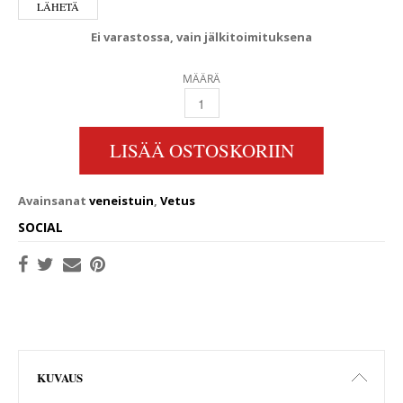
Ei varastossa, vain jälkitoimituksena
MÄÄRÄ
PIKAKIINNITYSSARJAN POHJALEVY KIERRELIIT
LISÄÄ OSTOSKORIIN
Avainsanat
veneistuin
,
Vetus
SOCIAL
KUVAUS