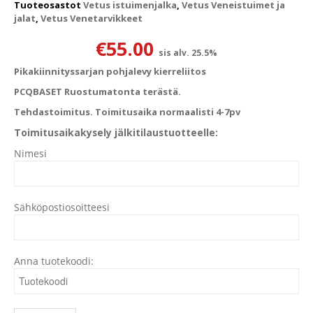
Tuoteosastot
Vetus istuimenjalka
,
Vetus Veneistuimet ja
jalat
,
Vetus Venetarvikkeet
€
55.00
sis alv. 25.5%
Pikakiinnityssarjan pohjalevy kierreliitos
PCQBASET Ruostumatonta terästä.
Tehdastoimitus. Toimitusaika normaalisti 4-7pv
Toimitusaikakysely jälkitilaustuotteelle:
Nimesi
Sähköpostiosoitteesi
Anna tuotekoodi: