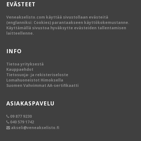
EVÄSTEET
Veneakselisto.com käyttää sivustollaan evästeitä
(englanniksi: Cookies) parantaakseen käyttökokemustanne.
Käyttämällä sivustoa hyväksytte evästeiden tallentamisen
laitteellenne.
INFO
Tietoa yrityksestä
Kauppaehdot
Tietosuoja- ja rekisteriseloste
Lomahuoneistot Himoksella
Suomen Vahvimmat AA-sertifikaatti
ASIAKASPAVELU
09 877 9230
040 579 1742
akseli@veneakselisto.fi