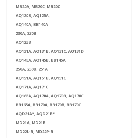
MB20A, MB20C, MB20C
AQ120B, AQ125A,
AQ140A, BB140A
230A, 230B
AQ125B
AQ131A, AQ131B, AQ131C, AQ131D
AQ145A, AQ145B, BB145A
250A, 250B, 251A
AQ151A, AQ151B, AQ151C
AQ171A, AQ171C
AQ165A, AQ170A, AQ170B, AQ170C
BB165A, BB170A, BB170B, BB170C
AQD21A*, AQD21B*
MD21A, MD21B
MD22L-B, MD22P-B