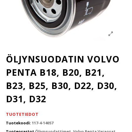
ÖLJYNSUODATIN VOLVO
PENTA B18, B20, B21,
B23, B25, B30, D22, D30,
D31, D32
TUOTETIEDOT
Tuotekoodi:
117-4-14057
Tuoteosastot
Öljynsuodattimet
,
Volvo Penta Varaosat