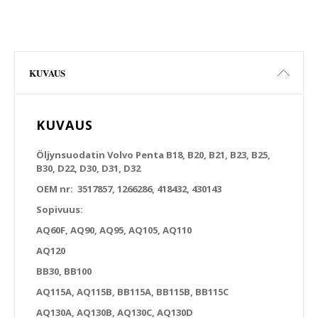
KUVAUS
KUVAUS
Öljynsuodatin Volvo Penta B18, B20, B21, B23, B25,
B30, D22, D30, D31, D32
OEM nr: 3517857, 1266286, 418432, 430143
Sopivuus:
AQ60F, AQ90, AQ95, AQ105, AQ110
AQ120
BB30, BB100
AQ115A, AQ115B, BB115A, BB115B, BB115C
AQ130A, AQ130B, AQ130C, AQ130D