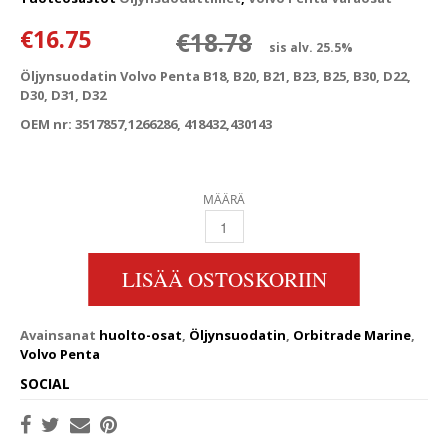
Alkuperäinen 
Nykyinen hint
€
16.75
€
18.78
sis alv. 25.5%
Öljynsuodatin Volvo Penta B18, B20, B21, B23, B25, B30, D22,
D30, D31, D32
OEM nr: 3517857,1266286, 418432,430143
MÄÄRÄ
ÖLJYNSUODATIN VOLVO PENTA B18, B20, B21,
LISÄÄ OSTOSKORIIN
Avainsanat
huolto-osat
,
Öljynsuodatin
,
Orbitrade Marine
,
Volvo Penta
SOCIAL