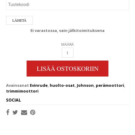
Ei varastossa, vain jälkitoimituksena
MÄÄRÄ
EVINRUDE/JOHNSON TRIMMIMOOTTORI 40-2
LISÄÄ OSTOSKORIIN
Avainsanat
Evinrude
,
huolto-osat
,
Johnson
,
perämoottori
,
trimmimoottori
SOCIAL