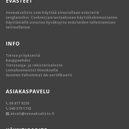
EVÄSTEET
Veneakselisto.com käyttää sivustollaan evästeitä
(englanniksi: Cookies) parantaakseen käyttökokemustanne.
Käyttämällä sivustoa hyväksytte evästeiden tallentamisen
laitteellenne.
INFO
Tietoa yrityksestä
Kauppaehdot
Tietosuoja- ja rekisteriseloste
Lomahuoneistot Himoksella
Suomen Vahvimmat AA-sertifikaatti
ASIAKASPAVELU
09 877 9230
040 579 1742
akseli@veneakselisto.fi