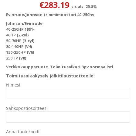
€
283.19
sis alv. 25.5%
Evinrude/Johnson trimmimoottori 40-250hv
Johnson/Evinrude
40-250HP 1991-
40HP (2-cyl)
50-70HP (3-cyl)
80-140HP (V4)
150-250HP (V6)
250HP (V8)
Verkkokauppatuote. Toimitusaika 1-3pv normaalisti.
Toimitusaikakysely jälkitilaustuotteelle:
Nimesi
Sähköpostiosoitteesi
Anna tuotekoodi: