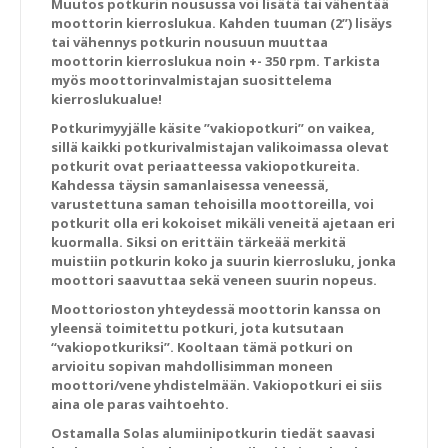
Muutos potkurin nousussa voi lisätä tai vähentää
moottorin kierroslukua. Kahden tuuman (2”) lisäys
tai vähennys potkurin nousuun muuttaa
moottorin kierroslukua noin +- 350 rpm. Tarkista
myös moottorinvalmistajan suosittelema
kierroslukualue!
Potkurimyyjälle käsite ”vakiopotkuri” on vaikea,
sillä kaikki potkurivalmistajan valikoimassa olevat
potkurit ovat periaatteessa vakiopotkureita.
Kahdessa täysin samanlaisessa veneessä,
varustettuna saman tehoisilla moottoreilla, voi
potkurit olla eri kokoiset mikäli veneitä ajetaan eri
kuormalla. Siksi on erittäin tärkeää merkitä
muistiin potkurin koko ja suurin kierrosluku, jonka
moottori saavuttaa sekä veneen suurin nopeus.
Moottorioston yhteydessä moottorin kanssa on
yleensä toimitettu potkuri, jota kutsutaan
“vakiopotkuriksi”. Kooltaan tämä potkuri on
arvioitu sopivan mahdollisimman moneen
moottori/vene yhdistelmään. Vakiopotkuri ei siis
aina ole paras vaihtoehto.
Ostamalla Solas alumiinipotkurin tiedät saavasi