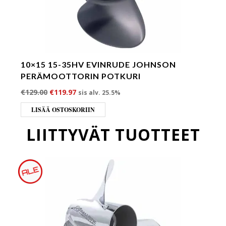
10×15 15-35HV EVINRUDE JOHNSON
PERÄMOOTTORIN POTKURI
Alkuperäinen hinta oli: €129.00.
Nykyinen hinta on: €119.97.
€
129.00
€
119.97
sis alv. 25.5%
LISÄÄ OSTOSKORIIN
LIITTYVÄT TUOTTEET