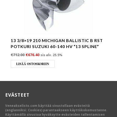
13 3/8×19 210 MICHIGAN BALLISTIC B RST
POTKURI SUZUKI 60-140 HV “13 SPLINE”
Alkuperäinen hinta oli: €712.00.
Nykyinen hinta on: €676.40.
€
712.00
€
676.40
sis alv. 25.5%
LISÄÄ OSTOSKORIIN
EVÄSTEET
Veneakselisto.com käyttää sivustollaan evästeitä
(englanniksi: Cookies) parantaakseen käyttökokemustanne.
Käyttämällä sivustoa hyväksytte evästeiden tallentamisen