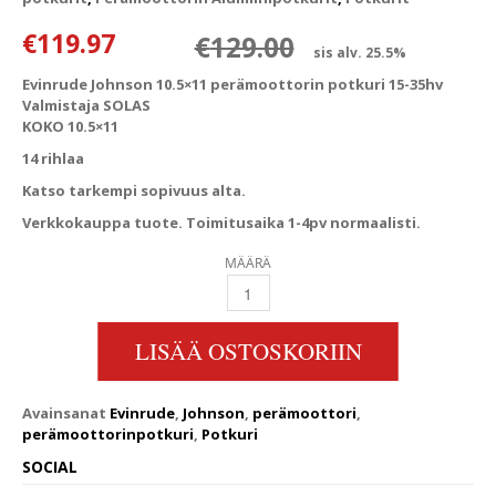
Alkuperäinen
Nykyinen hin
€
119.97
€
129.00
sis alv. 25.5%
Evinrude Johnson 10.5×11 perämoottorin potkuri 15-35hv
Valmistaja SOLAS
KOKO 10.5×11
14 rihlaa
Katso tarkempi sopivuus alta.
Verkkokauppa tuote. Toimitusaika 1-4pv normaalisti.
MÄÄRÄ
10.5X11 15-35HV EVINRUDE JOHNSON PERÄ
LISÄÄ OSTOSKORIIN
Avainsanat
Evinrude
,
Johnson
,
perämoottori
,
perämoottorinpotkuri
,
Potkuri
SOCIAL