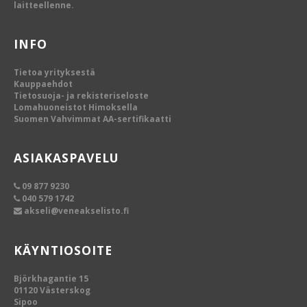
laitteellenne.
INFO
Tietoa yrityksestä
Kauppaehdot
Tietosuoja- ja rekisteriseloste
Lomahuoneistot Himoksella
Suomen Vahvimmat AA-sertifikaatti
ASIAKASPAVELU
09 877 9230
040 579 1742
akseli@veneakselisto.fi
KÄYNTIOSOITE
Björkhagantie 15
01120 Västerskog
Sipoo