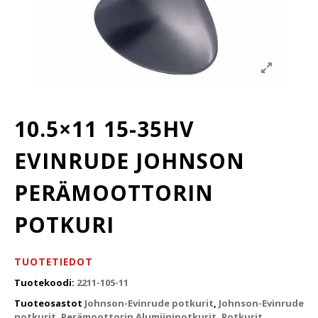
10.5×11 15-35HV
EVINRUDE JOHNSON
PERÄMOOTTORIN
POTKURI
TUOTETIEDOT
Tuotekoodi:
2211-105-11
Tuoteosastot
Johnson-Evinrude potkurit
,
Johnson-Evinrude
potkurit
,
Perämoottorin Alumiinipotkurit
,
Potkurit