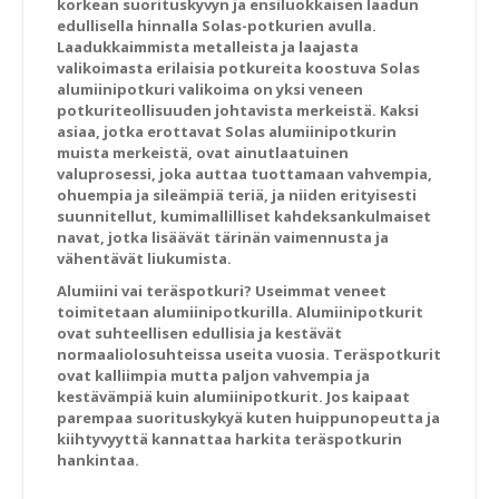
korkean suorituskyvyn ja ensiluokkaisen laadun
edullisella hinnalla Solas-potkurien avulla.
Laadukkaimmista metalleista ja laajasta
valikoimasta erilaisia potkureita koostuva Solas
alumiinipotkuri valikoima on yksi veneen
potkuriteollisuuden johtavista merkeistä. Kaksi
asiaa, jotka erottavat Solas alumiinipotkurin
muista merkeistä, ovat ainutlaatuinen
valuprosessi, joka auttaa tuottamaan vahvempia,
ohuempia ja sileämpiä teriä, ja niiden erityisesti
suunnitellut, kumimallilliset kahdeksankulmaiset
navat, jotka lisäävät tärinän vaimennusta ja
vähentävät liukumista.
Alumiini vai teräspotkuri?
Useimmat veneet
toimitetaan alumiinipotkurilla. Alumiinipotkurit
ovat suhteellisen edullisia ja kestävät
normaaliolosuhteissa useita vuosia. Teräspotkurit
ovat kalliimpia mutta paljon vahvempia ja
kestävämpiä kuin alumiinipotkurit. Jos kaipaat
parempaa suorituskykyä kuten huippunopeutta ja
kiihtyvyyttä kannattaa harkita teräspotkurin
hankintaa.