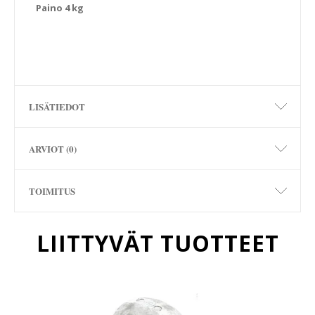
Paino 4 kg
LISÄTIEDOT
ARVIOT (0)
TOIMITUS
LIITTYVÄT TUOTTEET