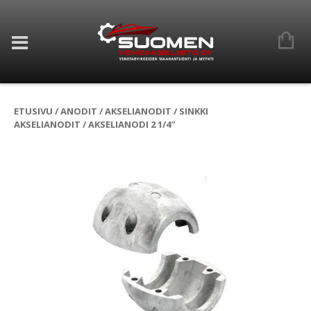
ETUSIVU
/
ANODIT
/
AKSELIANODIT
/
SINKKI
AKSELIANODIT
/ AKSELIANODI 2 1/4″