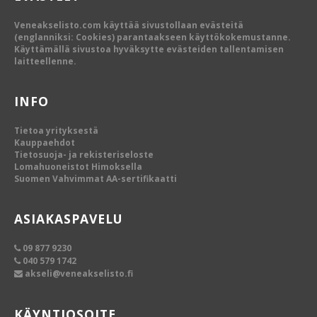
Veneakselisto.com käyttää sivustollaan evästeitä
(englanniksi: Cookies) parantaakseen käyttökokemustanne.
Käyttämällä sivustoa hyväksytte evästeiden tallentamisen
laitteellenne.
INFO
Tietoa yrityksestä
Kauppaehdot
Tietosuoja- ja rekisteriseloste
Lomahuoneistot Himoksella
Suomen Vahvimmat AA-sertifikaatti
ASIAKASPAVELU
09 877 9230
040 579 1742
akseli@veneakselisto.fi
KÄYNTIOSOITE