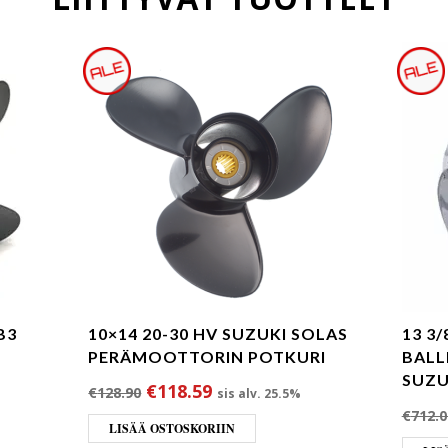
B3
10×14 20-30 HV SUZUKI SOLAS
13 3
PERÄMOOTTORIN POTKURI
BALL
SUZUK
oli: €895.00.
nta on: €805.50.
Alkuperäinen hinta oli: €128.90.
Nykyinen hinta on: €118.59
€
118.59
€
128.90
sis alv. 25.5%
€
712.0
LISÄÄ OSTOSKORIIN