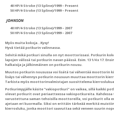
40 HP/4-Stroke (13 Spline)/1999 – Present
50 HP/4-Stroke (13 Spline)/1999 – Present
JOHNSON
40 HP/4-Stroke (13 Spline)/1999 – 2007
50 HP/4-Stroke (13 Spline)/1999 – 2007
Myös muita kokoja…Kysy!
Hyvä tietää potkurin valinnassa.
Selvitä mikä potkuri sinulla on nyt moottorissasi. Potkurin ko
lapojen välissä tai potkurin navan päässä. Esim. 13 1/4 x 17. E
halkaisija ja jälkinmäinen on potkurin nousu.
Muutos potkurin nousussa voi lisätä tai vähentää moottorin k
lisäys tai vähennys potkurin nousuun muuttaa moottorin kierro
Tarkista myös moottorinvalmistajan suosittelema kierroslukua
Potkurimyyjälle käsite ”vakiopotkuri” on vaikea, sillä kaikki po
olevat potkurit ovat periaatteessa vakiopotkureita. Kahdessa 
varustettuna saman tehoisilla moottoreilla, voi potkurit olla er
ajetaan eri kuormalla. Siksi on erittäin tärkeää merkitä muistii
kierrosluku, jonka moottori saavuttaa sekä veneen suurin nop