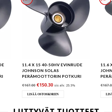
DE
11.4 X 15 40-50HV EVINRUDE
11.6
JOHNSON SOLAS
JOHN
RI
PERÄMOOTTORIN POTKURI
PERÄ
oli: €167.00.
nta on: €150.30.
Alkuperäinen hinta oli: €167.00.
Nykyinen hinta on: €150.30
€
150.30
€
167.00
€
167.0
sis alv. 25.5%
LISÄÄ OSTOSKORIIN
LIS
LIITTYVÄT TUOTTEET