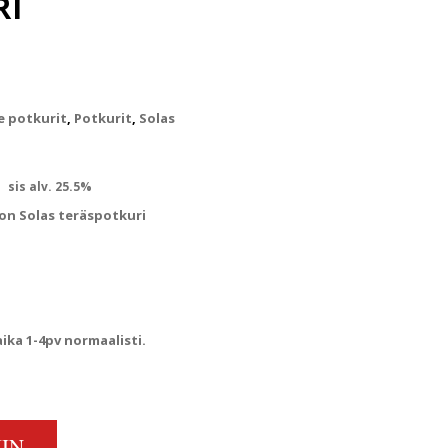
RI
e potkurit
,
Potkurit
,
Solas
inen hinta oli: €410.00.
Nykyinen hinta on: €377.20.
sis alv. 25.5%
son Solas teräspotkuri
ka 1-4pv normaalisti.
RUDE JOHNSON SOLAS TERÄSPOTKURI QUANTITY
IN