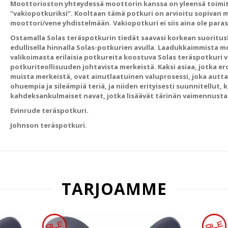
Moottorioston yhteydessä moottorin kanssa on yleensä toimit
“vakiopotkuriksi”. Kooltaan tämä potkuri on arvioitu sopiva
moottori/vene yhdistelmään. Vakiopotkuri ei siis aina ole para
Ostamalla Solas teräspotkurin tiedät saavasi korkean suoritus
edullisella hinnalla Solas-potkurien avulla. Laadukkaimmista met
valikoimasta erilaisia potkureita koostuva Solas teräspotkuri 
potkuriteollisuuden johtavista merkeistä. Kaksi asiaa, jotka e
muista merkeistä, ovat ainutlaatuinen valuprosessi, joka aut
ohuempia ja sileämpiä teriä, ja niiden erityisesti suunnitellut, k
kahdeksankulmaiset navat, jotka lisäävät tärinän vaimennusta 
Evinrude teräspotkuri.
Johnson teräspotkuri.
TARJOAMME