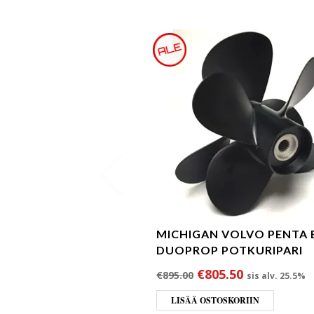
MICHIGAN VOLVO PENTA 
DUOPROP POTKURIPARI
Alkuperäinen hinta 
Nykyinen hi
€
805.50
€
895.00
sis alv. 25.5%
LISÄÄ OSTOSKORIIN