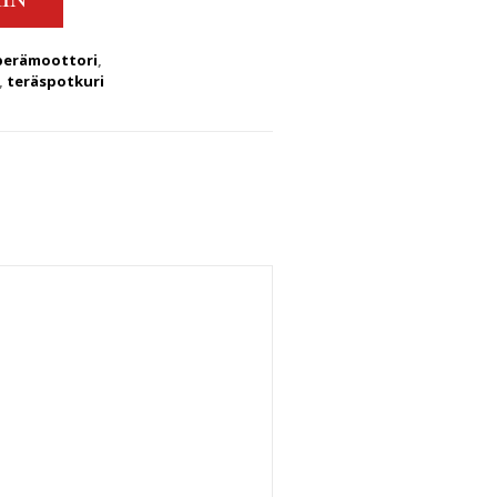
perämoottori
,
,
teräspotkuri