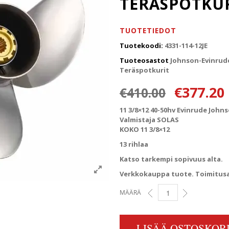
TERÄSPOTKU
TUOTETIEDOT
Tuotekoodi:
4331-114-12JE
Tuoteosastot
Johnson-Evinrud
Teräspotkurit
Alkuperä
€
377.20
€
410.00
11 3/8×12 40-50hv Evinrude John
Valmistaja SOLAS
KOKO 11 3/8×12
13 rihlaa
Katso tarkempi sopivuus alta.
Verkkokauppa tuote. Toimitusai
MÄÄRÄ
11 3/8X12 40-50HV EVIN
LISÄÄ OSTOSKORI