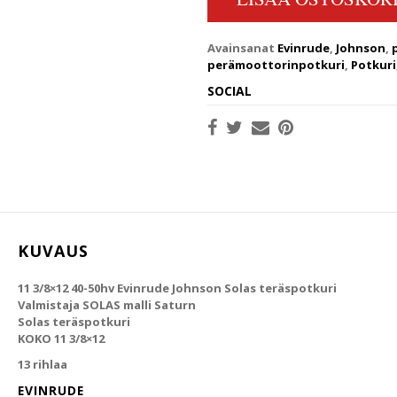
Avainsanat
Evinrude
,
Johnson
,
perämoottorinpotkuri
,
Potkuri
SOCIAL
KUVAUS
11 3/8×12 40-50hv Evinrude Johnson Solas teräspotkuri
Valmistaja SOLAS malli Saturn
Solas teräspotkuri
KOKO 11 3/8×12
13 rihlaa
EVINRUDE