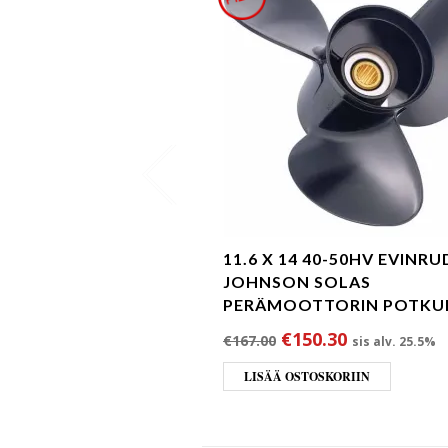
11.6 X 14 40-50HV EVINRU
JOHNSON SOLAS
PERÄMOOTTORIN POTKU
Alkuperäinen hinta 
Nykyinen hi
€
150.30
€
167.00
sis alv. 25.5%
LISÄÄ OSTOSKORIIN