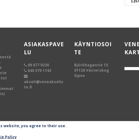
LIS
ASIAKASPAVE
KÄYNTIOSOI
VEN
LU
TE
KAR
ksestä
t
09 877 9230
Björkhagantie 15
a
01120 Västerskog
040 579 1742
oste
Sipoo
tot
akseli@veneakselis
to.fi
vimmat
tti
is website, you agree to their use.
ie Policy