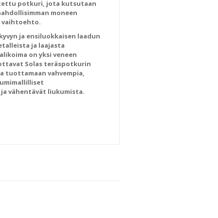
ettu potkuri, jota kutsutaan
n mahdollisimman moneen
s vaihtoehto.
kyvyn ja ensiluokkaisen laadun
alleista ja laajasta
valikoima on yksi veneen
rottavat Solas teräspotkurin
taa tuottamaan vahvempia,
umimallilliset
ja vähentävät liukumista.