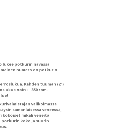
ko lukee potkurin navassa
nsinmäinen numero on potkurin
ierroslukua. Kahden tuuman (2”)
slukua noin +- 350 rpm.
lue!
tkurivalmistajan valikoimassa
täysin samanlaisessa veneessä,
i kokoiset mikäli veneitä
n potkurin koko ja suurin
eus.