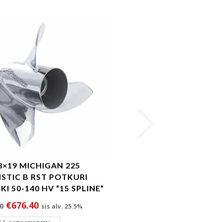
/8×19 MICHIGAN 225
14 3/8×15 MICHIGAN
ISTIC B RST POTKURI
RST POTKURI TOHAT
I 50-140 HV “15 SPLINE”
250 HV
.
Alkuperäinen hinta oli: €712.00.
Nykyinen hinta on: €676.40.
Alkuperäinen h
Nykyin
€
676.40
€
532.50
0
€
710.00
sis alv. 25.5%
sis alv.