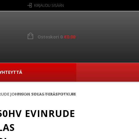
KIRJAUDU SISÄÄN
Ostoskori 0
€
0.00
YHTEYTTÄ
VINRUDE JOHNSON SOLAS TERÄSPOTKURI
PALAA EDELLISELLE SIVULLE
-50HV EVINRUDE
LAS