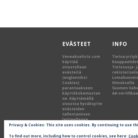
EVÄSTEET
INFO
Veneakselisto.com
Tietoa yrity
käyttää
Kauppaehdo
sivustollaan
Tietosuoja- j
evästeitä
rekisterisel
(englanniksi:
Lomahuoneis
Cookies)
Himoksella
parantaakseen
Suomen Vah
käyttökokemustan
AA-sertifikaa
ne. Käyttämällä
sivustoa hyväksytte
evästeiden
tallentamisen
laitteellenne.
Privacy & Cookies: This site uses cookies. By continuing to use th
To find out more, including how to control cookies, see here:
Cook