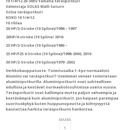
10 1/4×12 20-30hv Yamaha teräspotkuri
Valmistaja SOLAS Malli Saturn
Solsa teräspotkuri
KOKO 10 1/4×12
10 rihlaa
20 HP/2-Stroke (10 Spline)/1996 – 1997
20HP/4-stroke (10 Spline/ 2018-
25 HP/2-Stroke (10 Spline)/1980 –
25 HP/F25 4-Stroke (10 Spline)/1998-2006, 2010-
30 HP/2-Stroke (10 Spline)/1979 -2002
Verkkokauppatuote. Toimitusaika 1-4 pv normaalisti.
Alumiini vai teräspotkuri?
Useimmat veneet toimitetaan
alumiinipotkurilla. Alumiinipotkurit ovat suhteellisen
edullisia ja kestävät normaaliolosuhteissa useita vuosia.
Teräspotkurit ovat kalliimpia mutta paljon vahvempia ja
kestävämpiä kuin alumiinipotkurit. Jos kaipaat parempaa
suorituskykyä kuten huippunopeutta ja kiihtyvyyttä
kannattaa harkita teräspotkurin hankintaa.
MÄÄRÄ
10 1/4X12 20-30HV YAMAHA TERÄSPOTKURI