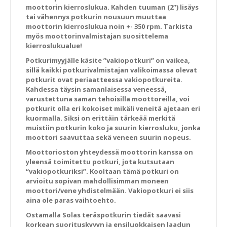
moottorin kierroslukua. Kahden tuuman (2”) lisäys
tai vähennys potkurin nousuun muuttaa
moottorin kierroslukua noin +- 350 rpm. Tarkista
myös moottorinvalmistajan suosittelema
kierroslukualue!
Potkurimyyjälle käsite ”vakiopotkuri” on vaikea,
sillä kaikki potkurivalmistajan valikoimassa olevat
potkurit ovat periaatteessa vakiopotkureita.
Kahdessa täysin samanlaisessa veneessä,
varustettuna saman tehoisilla moottoreilla, voi
potkurit olla eri kokoiset mikäli veneitä ajetaan eri
kuormalla. Siksi on erittäin tärkeää merkitä
muistiin potkurin koko ja suurin kierrosluku, jonka
moottori saavuttaa sekä veneen suurin nopeus.
Moottorioston yhteydessä moottorin kanssa on
yleensä toimitettu potkuri, jota kutsutaan
“vakiopotkuriksi”. Kooltaan tämä potkuri on
arvioitu sopivan mahdollisimman moneen
moottori/vene yhdistelmään. Vakiopotkuri ei siis
aina ole paras vaihtoehto.
Ostamalla Solas teräspotkurin tiedät saavasi
korkean suorituskyvyn ja ensiluokkaisen laadun