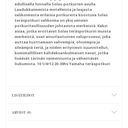
edullisella hinnalla Solas-potkurien avulla.
Laadukkaimmista metalleista ja laajasta
valikoimasta erilaisia potkureita koostuva Solas
teräspotkuri valikoima on yksi veneen
potkuriteollisuuden johtavista merkeistä. Kaksi
asiaa, jotka erottavat Solas teräspotkurin muista
merkeistä, ovat ainutlaatuinen valuprosessi, joka
auttaa tuottamaan vahvempia, ohuempia ja
sileämpiä teriä, ja niiden erityisesti suunnitellut,
kumimallilliset kahdeksankulmaiset navat, jotka
lisäävät tärinän vaimennusta ja vähentävät
liukumista. 10 1/4×12 20-30hv Yamaha teräspotkuri
LISÄTIEDOT
ARVIOT (0)