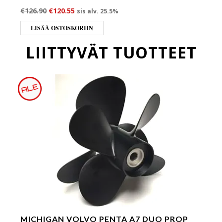
Alkuperäinen hinta oli: €126.90.
Nykyinen hinta on: €120.55.
€
126.90
€
120.55
sis alv. 25.5%
LISÄÄ OSTOSKORIIN
LIITTYVÄT TUOTTEET
MICHIGAN VOLVO PENTA A7 DUO PROP