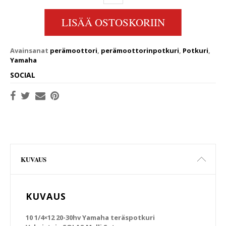
LISÄÄ OSTOSKORIIN
Avainsanat
perämoottori
,
perämoottorinpotkuri
,
Potkuri
,
Yamaha
SOCIAL
KUVAUS
KUVAUS
10 1/4×12 20-30hv Yamaha teräspotkuri