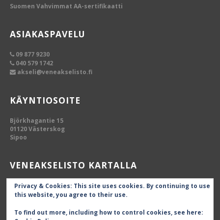
Suomen Vahvimmat AA-sertifikaatti
ASIAKASPAVELU
09 877 9230
040 579 1742
akseli@veneakselisto.fi
KÄYNTIOSOITE
Björkhagantie 15
01120 Västerskog
Sipoo
VENEAKSELISTO KARTALLA
Privacy & Cookies: This site uses cookies. By continuing to use
this website, you agree to their use.
To find out more, including how to control cookies, see here: