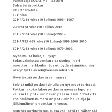
Valmistaja SOLAS Malli Saturn
Solsa teräspotkuri
KOKO 10 1/4×12
10 rihlaa
20 HP/2-Stroke (10 Spline)/1996 – 1997
20HP/4-stroke (10 Spline/ 2018-
25 HP/2-Stroke (10 Spline)/1980 –
25 HP/F25 4-Stroke (10 Spline)/1998-2006, 2010-
30 HP/2-Stroke (10 Spline)/1979 -2002
Myös muita kokoja…Kysy!
Solas valmistaa potkureita useinpiin eri
moottorimerkkeihin. Jos et löydä etsimääsi, niin
ota yhtyttä akseli@veneakselisto.fi
Hyvä tietää potkurin valinnassa.
Selvitä mikä potkuri sinulla on nyt moottorissasi.
Potkurin koko lukee potkurin navassa lapojen
välissä tai potkurin navan päässä. Esim. 13 1/4 x 17.
Ensinmäinen numero on potkurin halkaisija ja
jälkinmäinen on potkurin nousu.
Muutos potkurin nousussa voi lisätä tai vähentää