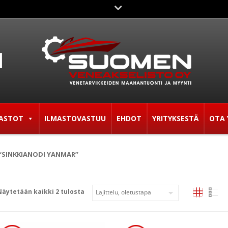
ASTOT
ILMASTOVASTUU
EHDOT
YRITYKSESTÄ
OTA 
“SINKKIANODI YANMAR”
Näytetään kaikki 2 tulosta