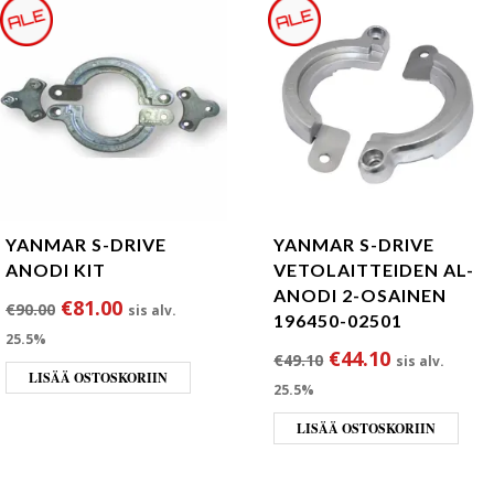
YANMAR S-DRIVE
YANMAR S-DRIVE
ANODI KIT
VETOLAITTEIDEN AL-
ANODI 2-OSAINEN
Alkuperäinen hinta oli: €90.00.
Nykyinen hinta on: €81.00.
€
81.00
€
90.00
sis alv.
196450-02501
25.5%
Alkuperäinen hint
Nykyinen h
€
44.10
€
49.10
sis alv.
LISÄÄ OSTOSKORIIN
25.5%
LISÄÄ OSTOSKORIIN