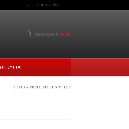
KIRJAUDU SISÄÄN
Ostoskori 0
€
0.00
YHTEYTTÄ
PALAA EDELLISELLE SIVULLE