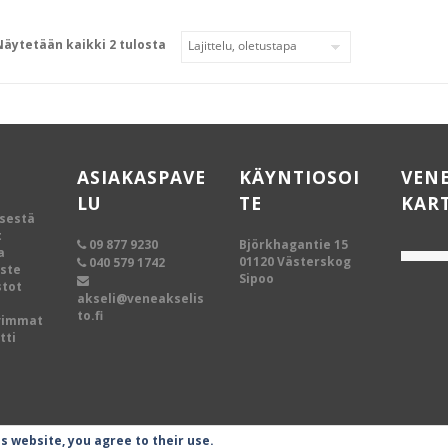
Näytetään kaikki 2 tulosta
ASIAKASPAVE
KÄYNTIOSOI
VEN
LU
TE
KAR
ksestä
t
09 877 9230
Björkhagantie 15
a
01120 Västerskog
040 579 1742
oste
Sipoo
tot
akseli@veneakselis
to.fi
vimmat
tti
is website, you agree to their use.