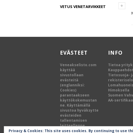
+
VETUS VENETARVIKKEET
EVÄSTEET
INFO
Veneakselisto.com
Tietoa yrity
käyttää
Kauppaehdo
sivustollaan
Tietosuoja- j
evästeitä
rekisterisel
(englanniksi:
Lomahuoneis
Cookies)
Himoksella
parantaakseen
Suomen Vah
käyttökokemustan
AA-sertifikaa
ne. Käyttämällä
sivustoa hyväksytte
evästeiden
tallentamisen
laitteellenne.
Privacy & Cookies: This site uses cookies. By continuing to use th