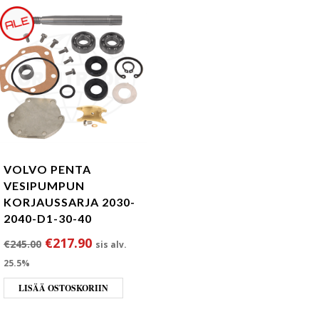
VOLVO PENTA
VESIPUMPUN
KORJAUSSARJA 2030-
2040-D1-30-40
Alkuperäinen hinta oli: €245.00.
Nykyinen hinta on: €217.90.
€
217.90
€
245.00
sis alv.
25.5%
LISÄÄ OSTOSKORIIN