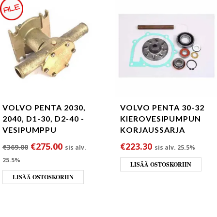
VOLVO PENTA 2030,
VOLVO PENTA 30-32
2040, D1-30, D2-40 -
KIEROVESIPUMPUN
VESIPUMPPU
KORJAUSSARJA
Alkuperäinen hinta oli: €369.00.
Nykyinen hinta on: €275.00.
€
275.00
€
223.30
€
369.00
sis alv.
sis alv. 25.5%
25.5%
LISÄÄ OSTOSKORIIN
LISÄÄ OSTOSKORIIN