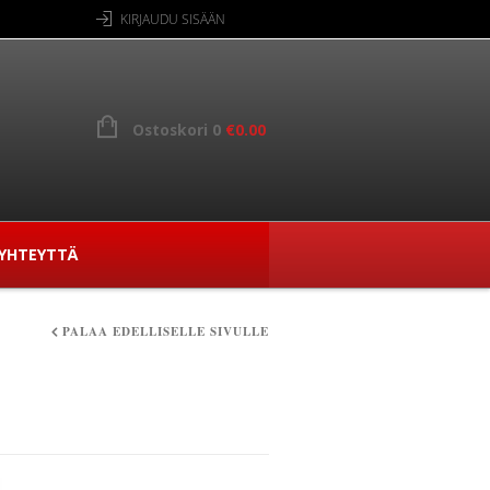
KIRJAUDU SISÄÄN
Ostoskori 0
€
0.00
YHTEYTTÄ
PALAA EDELLISELLE SIVULLE