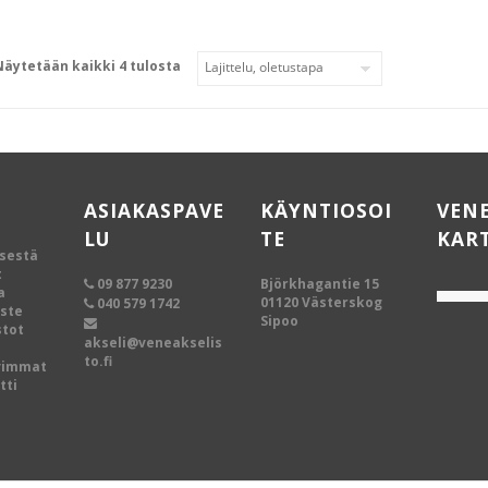
Näytetään kaikki 4 tulosta
ASIAKASPAVE
KÄYNTIOSOI
VEN
LU
TE
KAR
ksestä
t
09 877 9230
Björkhagantie 15
a
01120 Västerskog
040 579 1742
oste
Sipoo
tot
akseli@veneakselis
to.fi
vimmat
tti