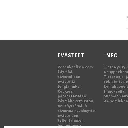
EVÄSTEET
INFO
Veneakselisto.com
Tietoa yrity
käyttää
Kauppaehdo
sivustollaan
Tietosuoja- j
evästeitä
rekisterisel
(englanniksi:
Lomahuoneis
Cookies)
Himoksella
parantaakseen
Suomen Vah
käyttökokemustan
AA-sertifikaa
ne. Käyttämällä
sivustoa hyväksytte
evästeiden
tallentamisen
laitteellenne.