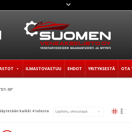
ASTOT
ILMASTOVASTUU
EHDOT
YRITYKSESTÄ
OTA 
D1-30”
Näytetään kaikki 4 tulosta