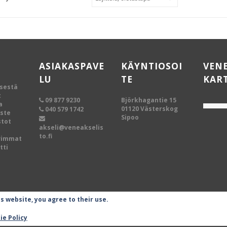
ASIAKASPAVE
KÄYNTIOSOI
VEN
LU
TE
KAR
ksestä
t
09 877 9230
Björkhagantie 15
a
01120 Västerskog
040 579 1742
oste
Sipoo
tot
akseli@veneakselis
to.fi
vimmat
tti
is website, you agree to their use.
ie Policy