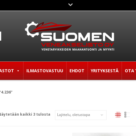
ASTOT
ILMASTOVASTUU
EHDOT
YRITYKSESTÄ
OTA 
4.236”
Näytetään kaikki 3 tulosta