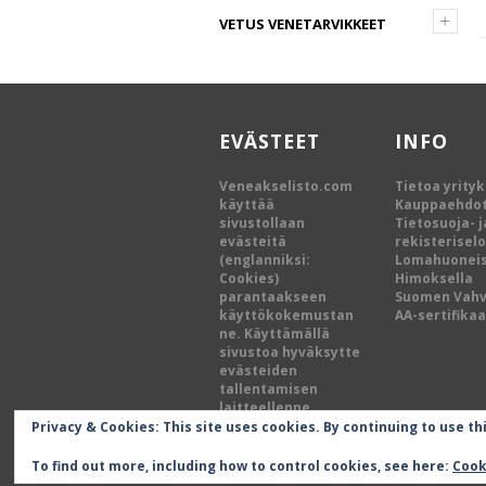
+
VETUS VENETARVIKKEET
EVÄSTEET
INFO
Veneakselisto.com
Tietoa yrity
käyttää
Kauppaehdo
sivustollaan
Tietosuoja- j
evästeitä
rekisterisel
(englanniksi:
Lomahuoneis
Cookies)
Himoksella
parantaakseen
Suomen Vah
käyttökokemustan
AA-sertifikaa
ne. Käyttämällä
sivustoa hyväksytte
evästeiden
tallentamisen
laitteellenne.
Privacy & Cookies: This site uses cookies. By continuing to use th
To find out more, including how to control cookies, see here:
Cook