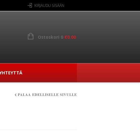
KIRJAUDU SISÄÄN
Ostoskori 0
€
0.00
YHTEYTTÄ
PALAA EDELLISELLE SIVULLE