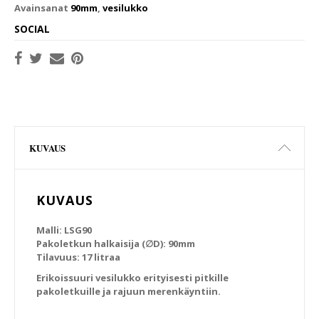
Avainsanat
90mm
,
vesilukko
SOCIAL
KUVAUS
KUVAUS
Malli: LSG90
Pakoletkun halkaisija (∅D): 90mm
Tilavuus: 17 litraa
Erikoissuuri vesilukko erityisesti pitkille
pakoletkuille ja rajuun merenkäyntiin.