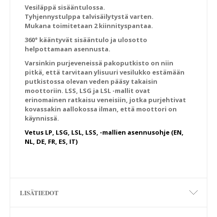
Vesiläppä sisääntulossa.
Tyhjennystulppa talvisäilytystä varten.
Mukana toimitetaan 2 kiinnityspantaa.
360° kääntyvät sisääntulo ja ulosotto
helpottamaan asennusta.
Varsinkin purjeveneissä pakoputkisto on niin
pitkä, että tarvitaan ylisuuri vesilukko estämään
putkistossa olevan veden pääsy takaisin
moottoriin. LSS, LSG ja LSL -mallit ovat
erinomainen ratkaisu veneisiin, jotka purjehtivat
kovassakin aallokossa ilman, että moottori on
käynnissä.
Vetus LP, LSG, LSL, LSS, -mallien asennusohje (EN,
NL, DE, FR, ES, IT)
LISÄTIEDOT