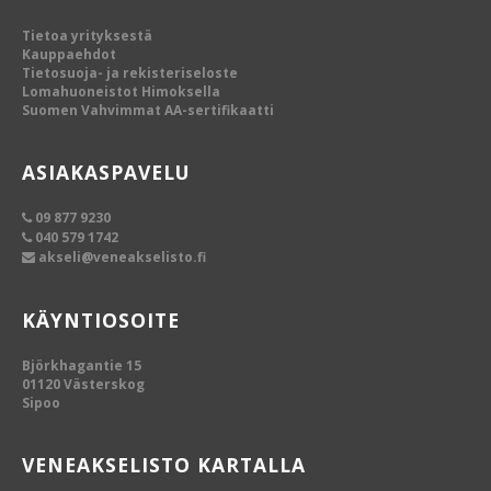
Tietoa yrityksestä
Kauppaehdot
Tietosuoja- ja rekisteriseloste
Lomahuoneistot Himoksella
Suomen Vahvimmat AA-sertifikaatti
ASIAKASPAVELU
09 877 9230
040 579 1742
akseli@veneakselisto.fi
KÄYNTIOSOITE
Björkhagantie 15
01120 Västerskog
Sipoo
VENEAKSELISTO KARTALLA