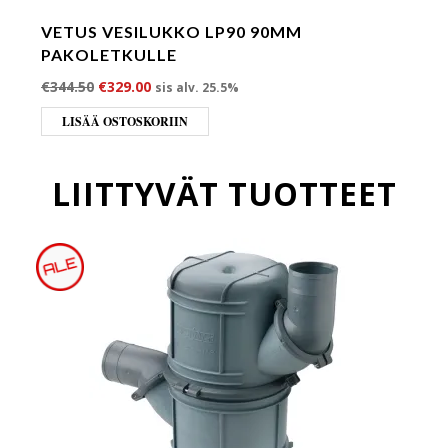
VETUS VESILUKKO LP90 90MM
PAKOLETKULLE
Alkuperäinen hinta oli: €344.50.
Nykyinen hinta on: €329.00.
€
344.50
€
329.00
sis alv. 25.5%
LISÄÄ OSTOSKORIIN
LIITTYVÄT TUOTTEET