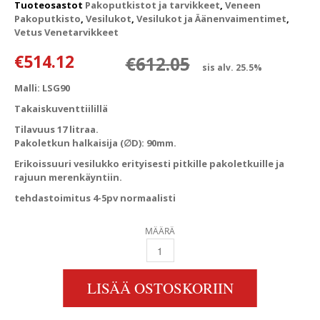
Tuoteosastot
Pakoputkistot ja tarvikkeet
,
Veneen
Pakoputkisto
,
Vesilukot
,
Vesilukot ja Äänenvaimentimet
,
Vetus Venetarvikkeet
Alkuperäinen
Nykyinen hin
€
514.12
€
612.05
sis alv. 25.5%
Malli: LSG90
Takaiskuventtiilillä
Tilavuus 17 litraa.
Pakoletkun halkaisija (∅D): 90mm.
Erikoissuuri vesilukko erityisesti pitkille pakoletkuille ja
rajuun merenkäyntiin.
tehdastoimitus 4-5pv normaalisti
MÄÄRÄ
VETUS VESILUKKO LSG90 90MM PAKOLETKUL
LISÄÄ OSTOSKORIIN